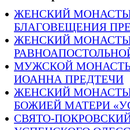
ЖЕНСКИЙ МОНАСТЫР
БЛАГОВЕЩЕНИЯ ПР
ЖЕНСКИЙ МОНАСТЫР
РАВНОАПОСТОЛЬНОЙ
МУЖСКОЙ МОНАСТЫР
ИОАННА ПРЕДТЕЧИ
ЖЕНСКИЙ МОНАСТЫР
БОЖИЕЙ МАТЕРИ «
СВЯТО-ПОКРОВСКИЙ