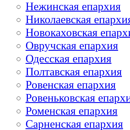
Нежинская епархия
Николаевская епархи
Новокаховская епарх
Овручская епархия
Одесская епархия
Полтавская епархия
Ровенская епархия
Ровеньковская епарх
Роменская епархия
Сарненская епархия