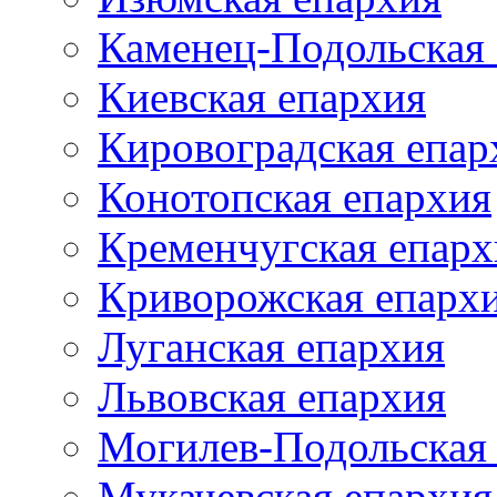
Каменец-Подольская
Киевская епархия
Кировоградская епар
Конотопская епархия
Кременчугская епарх
Криворожская епарх
Луганская епархия
Львовская епархия
Могилев-Подольская
Мукачевская епархия