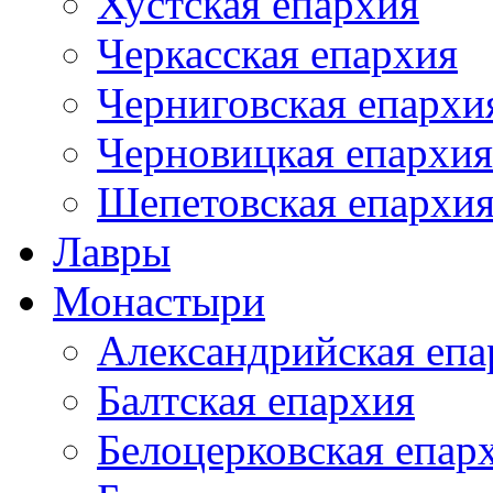
Хустская епархия
Черкасская епархия
Черниговская епархи
Черновицкая епархия
Шепетовская епархи
Лавры
Монастыри
Александрийская епа
Балтская епархия
Белоцерковская епар