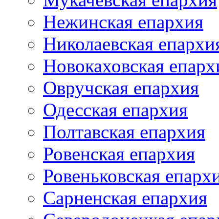
Нежинская епархия
Николаевская епархи
Новокаховская епарх
Овручская епархия
Одесская епархия
Полтавская епархия
Ровенская епархия
Ровеньковская епарх
Сарненская епархия