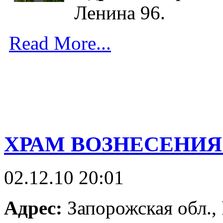
Ленина 96.
Read More...
ХРАМ ВОЗНЕСЕНИЯ
02.12.10 20:01
Адрес:
Запорожская обл., 