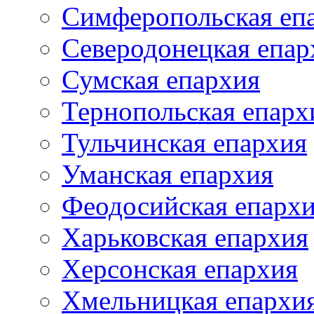
Симферопольская еп
Северодонецкая епар
Сумская епархия
Тернопольская епарх
Тульчинская епархия
Уманская епархия
Феодосийская епарх
Харьковская епархия
Херсонская епархия
Хмельницкая епархи