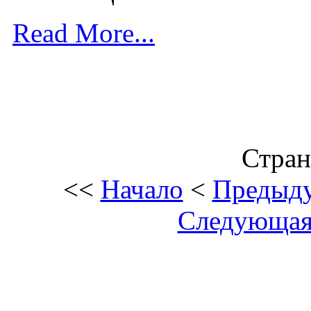
Read More...
Стран
<<
Начало
<
Предыд
Следующа