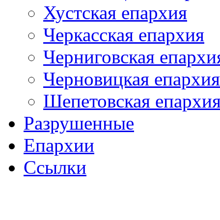
Хустская епархия
Черкасская епархия
Черниговская епархи
Черновицкая епархия
Шепетовская епархи
Разрушенные
Епархии
Ссылки