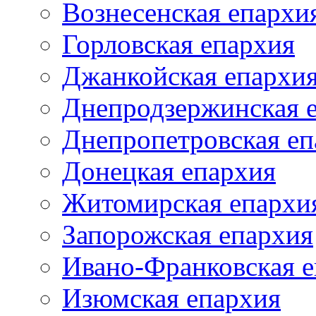
Вознесенская епархи
Горловская епархия
Джанкойская епархи
Днепродзержинская 
Днепропетровская еп
Донецкая епархия
Житомирская епархи
Запорожская епархия
Ивано-Франковская 
Изюмская епархия