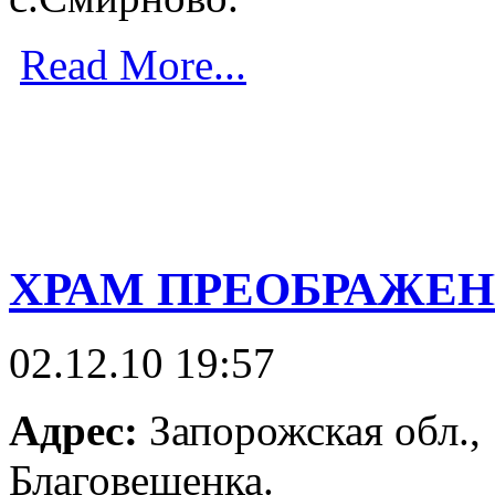
Read More...
ХРАМ ПРЕОБРАЖЕ
02.12.10 19:57
Адрес:
Запорожская обл.,
Благовещенка.