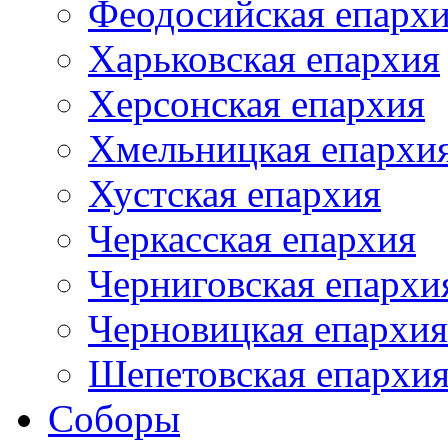
Феодосийская епарх
Харьковская епархия
Херсонская епархия
Хмельницкая епархи
Хустская епархия
Черкасская епархия
Черниговская епархи
Черновицкая епархия
Шепетовская епархи
Соборы