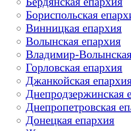
Бердянская епархия
Бориспольская епарх
Винницкая епархия
Волынская епархия
Владимир-Волынская
Горловская епархия
Джанкойская епархи
Днепродзержинская 
Днепропетровская еп
Донецкая епархия