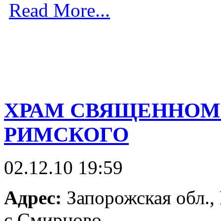
Read More...
ХРАМ СВЯЩЕННОМ
РИМСКОГО
02.12.10 19:59
Адрес:
Запорожская обл.,
с.Смирново.