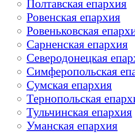
Полтавская епархия
Ровенская епархия
Ровеньковская епарх
Сарненская епархия
Северодонецкая епар
Симферопольская еп
Сумская епархия
Тернопольская епарх
Тульчинская епархия
Уманская епархия