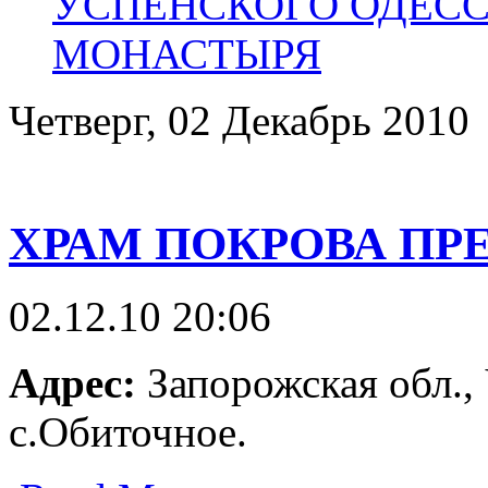
УСПЕНСКОГО ОДЕС
МОНАСТЫРЯ
Четверг, 02 Декабрь 2010
ХРАМ ПОКРОВА ПР
02.12.10 20:06
Адрес:
Запорожская обл.,
с.Обиточное.