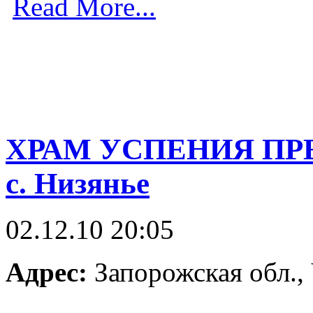
Read More...
ХРАМ УСПЕНИЯ ПР
с. Низянье
02.12.10 20:05
Адрес:
Запорожская обл., 