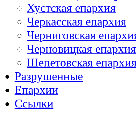
Хустская епархия
Черкасская епархия
Черниговская епархи
Черновицкая епархия
Шепетовская епархи
Разрушенные
Епархии
Ссылки