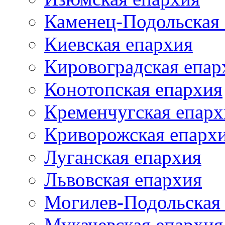
Каменец-Подольская
Киевская епархия
Кировоградская епар
Конотопская епархия
Кременчугская епарх
Криворожская епарх
Луганская епархия
Львовская епархия
Могилев-Подольская
Мукачевская епархия