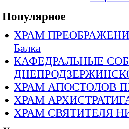
Популярное
ХРАМ ПРЕОБРАЖЕНИЯ 
Балка
КАФЕДРАЛЬНЫЕ СО
ДНЕПРОДЗЕРЖИНСК
ХРАМ АПОСТОЛОВ П
ХРАМ АРХИСТРАТИГ
ХРАМ СВЯТИТЕЛЯ Н