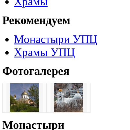
Храмы
Рекомендуем
Монастыри УПЦ
Храмы УПЦ
Фотогалерея
Монастыри