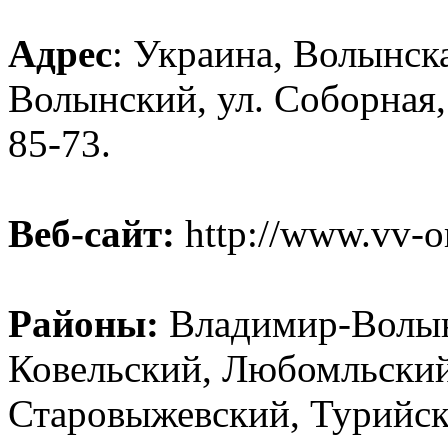
Адрес
: Украина, Волынска
Волынский, ул. Соборная,
85-73.
Веб-сайт:
http://www.vv-o
Районы:
Владимир-Волын
Ковельский, Любомльский
Старовыжевский, Турийск