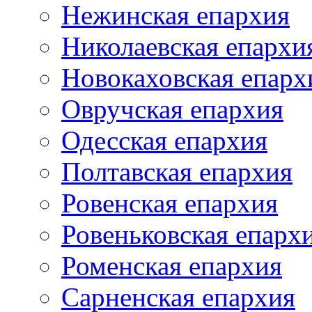
Нежинская епархия
Николаевская епархи
Новокаховская епарх
Овручская епархия
Одесская епархия
Полтавская епархия
Ровенская епархия
Ровеньковская епарх
Роменская епархия
Сарненская епархия