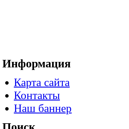
Информация
Карта сайта
Контакты
Наш баннер
Поиск