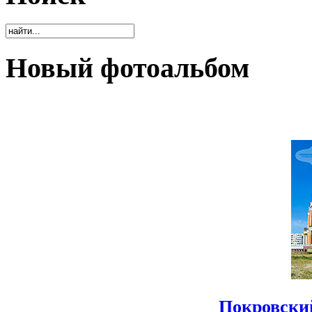
Новый фотоальбом
Покровски