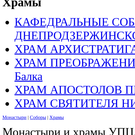
Храмы
КАФЕДРАЛЬНЫЕ СО
ДНЕПРОДЗЕРЖИНСК
ХРАМ АРХИСТРАТИГ
ХРАМ ПРЕОБРАЖЕНИЯ 
Балка
ХРАМ АПОСТОЛОВ П
ХРАМ СВЯТИТЕЛЯ Н
Монастыри
|
Соборы
|
Храмы
Монастыри и храмы УПЦ.