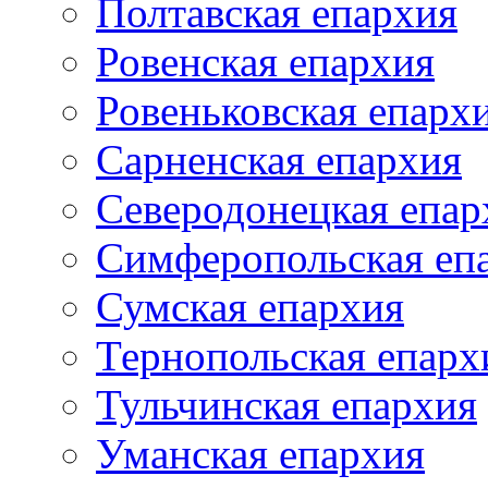
Полтавская епархия
Ровенская епархия
Ровеньковская епарх
Сарненская епархия
Северодонецкая епар
Симферопольская еп
Сумская епархия
Тернопольская епарх
Тульчинская епархия
Уманская епархия