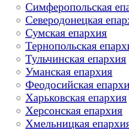
Симферопольская еп
Северодонецкая епар
Сумская епархия
Тернопольская епарх
Тульчинская епархия
Уманская епархия
Феодосийская епарх
Харьковская епархия
Херсонская епархия
Хмельницкая епархи