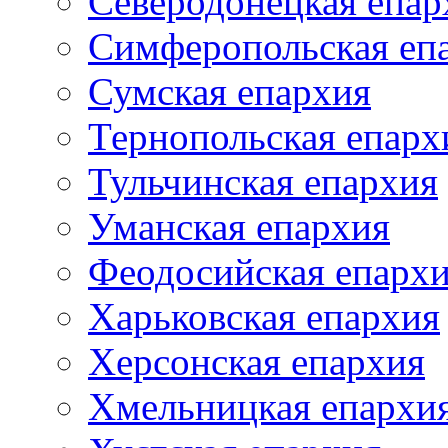
Северодонецкая епар
Симферопольская еп
Сумская епархия
Тернопольская епарх
Тульчинская епархия
Уманская епархия
Феодосийская епарх
Харьковская епархия
Херсонская епархия
Хмельницкая епархи