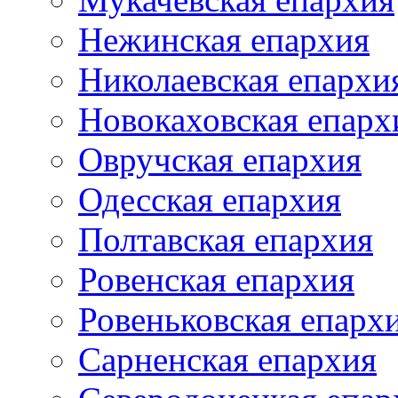
Нежинская епархия
Николаевская епархи
Новокаховская епарх
Овручская епархия
Одесская епархия
Полтавская епархия
Ровенская епархия
Ровеньковская епарх
Сарненская епархия