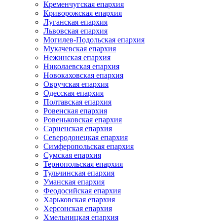
Кременчугская епархия
Криворожская епархия
Луганская епархия
Львовская епархия
Могилев-Подольская епархия
Мукачевская епархия
Нежинская епархия
Николаевская епархия
Новокаховская епархия
Овручская епархия
Одесская епархия
Полтавская епархия
Ровенская епархия
Ровеньковская епархия
Сарненская епархия
Северодонецкая епархия
Симферопольская епархия
Сумская епархия
Тернопольская епархия
Тульчинская епархия
Уманская епархия
Феодосийская епархия
Харьковская епархия
Херсонская епархия
Хмельницкая епархия