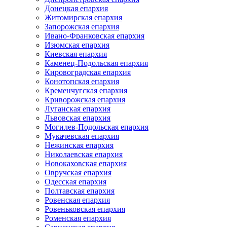
Донецкая епархия
Житомирская епархия
Запорожская епархия
Ивано-Франковская епархия
Изюмская епархия
Киевская епархия
Каменец-Подольская епархия
Кировоградская епархия
Конотопская епархия
Кременчугская епархия
Криворожская епархия
Луганская епархия
Львовская епархия
Могилев-Подольская епархия
Мукачевская епархия
Нежинская епархия
Николаевская епархия
Новокаховская епархия
Овручская епархия
Одесская епархия
Полтавская епархия
Ровенская епархия
Ровеньковская епархия
Роменская епархия