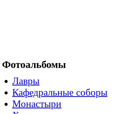
Фотоальбомы
Лавры
Кафедральные соборы
Монастыри