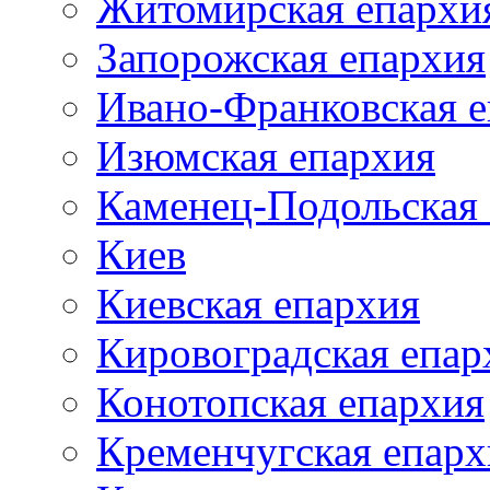
Житомирская епархи
Запорожская епархия
Ивано-Франковская 
Изюмская епархия
Каменец-Подольская
Киев
Киевская епархия
Кировоградская епар
Конотопская епархия
Кременчугская епарх