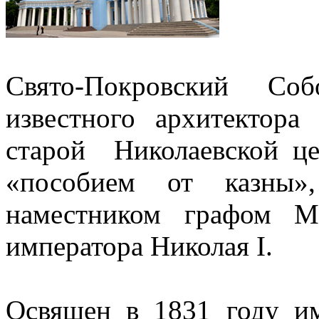
Свято-Покровский Со
известного архитектор
старой Николаевской це
«пособием от казны»,
наместником графом М
императора Николая I.
Освящен в 1831 году и