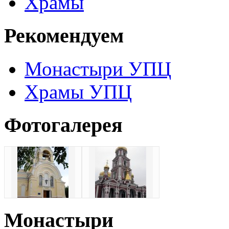
Храмы
Рекомендуем
Монастыри УПЦ
Храмы УПЦ
Фотогалерея
Монастыри