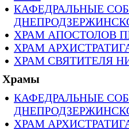
КАФЕДРАЛЬНЫЕ СО
ДНЕПРОДЗЕРЖИНСК
ХРАМ АПОСТОЛОВ П
ХРАМ АРХИСТРАТИГ
ХРАМ СВЯТИТЕЛЯ Н
Храмы
КАФЕДРАЛЬНЫЕ СО
ДНЕПРОДЗЕРЖИНСК
ХРАМ АРХИСТРАТИГ