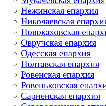
Нежинская епархия
Николаевская епархи
Новокаховская епарх
Овручская епархия
Одесская епархия
Полтавская епархия
Ровенская епархия
Ровеньковская епарх
Сарненская епархия