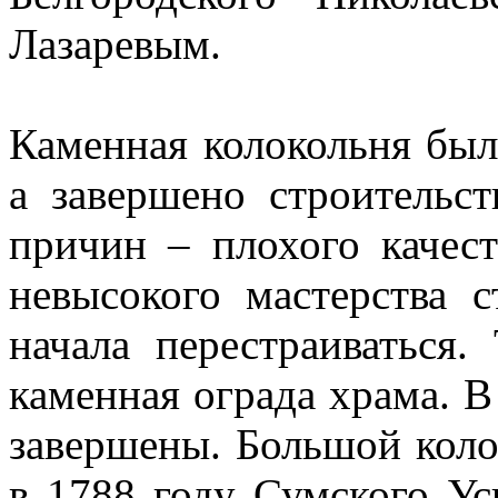
Лазаревым.
Каменная колокольня был
а завершено строительс
причин – плохого качест
невысокого мастерства 
начала перестраиваться
каменная ограда храма. В
завершены. Большой коло
в 1788 году Сумского Ус