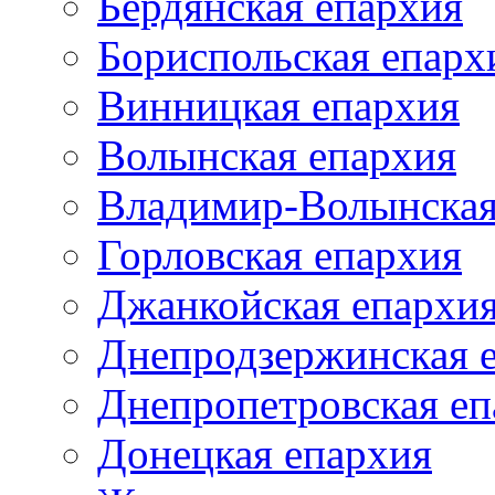
Бердянская епархия
Бориспольская епарх
Винницкая епархия
Волынская епархия
Владимир-Волынская
Горловская епархия
Джанкойская епархи
Днепродзержинская 
Днепропетровская еп
Донецкая епархия