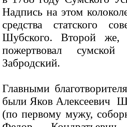
Надпись на этом колоколе
средства статского с
Шубского. Второй же, 
пожертвовал сумской
Забродский.
Главными благотворител
были Яков Алексеевич Ш
(по первому мужу, собор
Федор Кондратьевич 