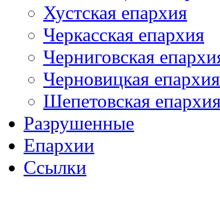
Хустская епархия
Черкасская епархия
Черниговская епархи
Черновицкая епархия
Шепетовская епархи
Разрушенные
Епархии
Ссылки