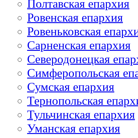
Полтавская епархия
Ровенская епархия
Ровеньковская епарх
Сарненская епархия
Северодонецкая епар
Симферопольская еп
Сумская епархия
Тернопольская епарх
Тульчинская епархия
Уманская епархия