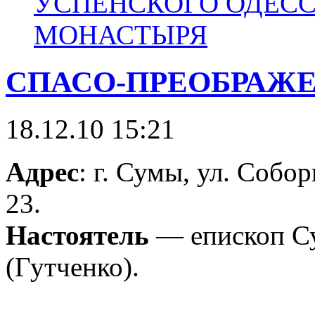
УСПЕНСКОГО ОДЕС
МОНАСТЫРЯ
СПАСО-ПРЕОБРАЖ
18.12.10 15:21
Адрес
: г. Сумы, ул. Собор
23.
Нaстоятель
— епископ С
(Гутченко).