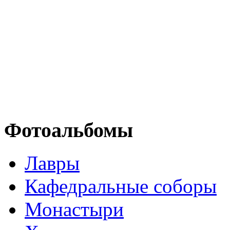
Фотоальбомы
Лавры
Кафедральные соборы
Монастыри