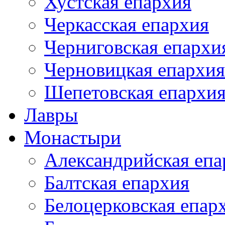
Хустская епархия
Черкасская епархия
Черниговская епархи
Черновицкая епархия
Шепетовская епархи
Лавры
Монастыри
Александрийская епа
Балтская епархия
Белоцерковская епар