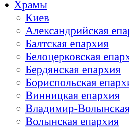
Храмы
Киев
Александрийская епа
Балтская епархия
Белоцерковская епар
Бердянская епархия
Бориспольская епарх
Винницкая епархия
Владимир-Волынская
Волынская епархия