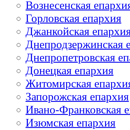
Вознесенская епархи
Горловская епархия
Джанкойская епархи
Днепродзержинская 
Днепропетровская еп
Донецкая епархия
Житомирская епархи
Запорожская епархия
Ивано-Франковская 
Изюмская епархия