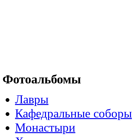
Фотоальбомы
Лавры
Кафедральные соборы
Монастыри