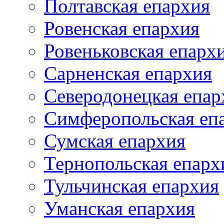
Полтавская епархия
Ровенская епархия
Ровеньковская епарх
Сарненская епархия
Северодонецкая епар
Симферопольская еп
Сумская епархия
Тернопольская епарх
Тульчинская епархия
Уманская епархия