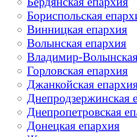
Бердянская епархия
Бориспольская епарх
Винницкая епархия
Волынская епархия
Владимир-Волынская
Горловская епархия
Джанкойская епархи
Днепродзержинская 
Днепропетровская еп
Донецкая епархия