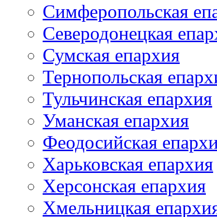
Симферопольская еп
Северодонецкая епар
Сумская епархия
Тернопольская епарх
Тульчинская епархия
Уманская епархия
Феодосийская епарх
Харьковская епархия
Херсонская епархия
Хмельницкая епархи