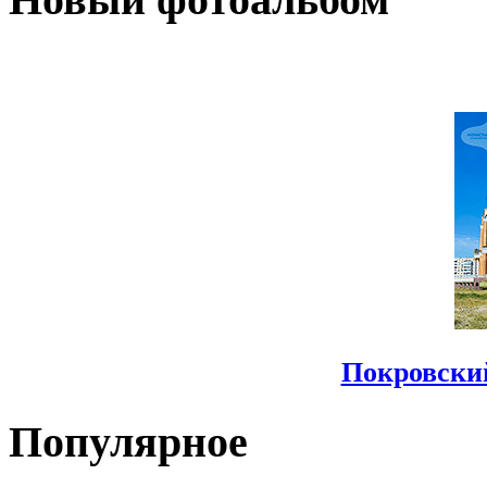
Покровски
Популярное