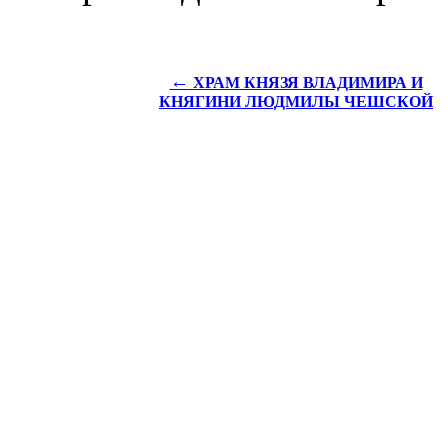
←
ХРАМ КНЯЗЯ ВЛАДИМИРА И
КНЯГИНИ ЛЮДМИЛЫ ЧЕШСКОЙ