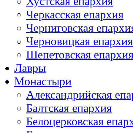
Хустская епархия
Черкасская епархия
Черниговская епархи
Черновицкая епархия
Шепетовская епархи
Лавры
Монастыри
Александрийская епа
Балтская епархия
Белоцерковская епар