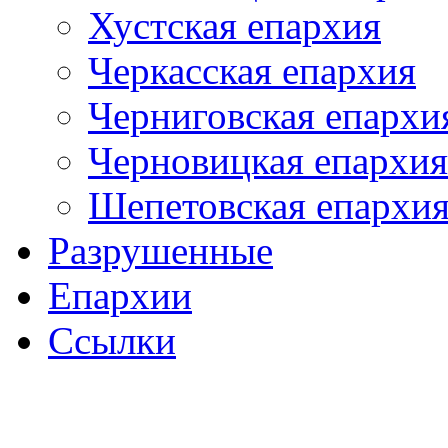
Хустская епархия
Черкасская епархия
Черниговская епархи
Черновицкая епархия
Шепетовская епархи
Разрушенные
Епархии
Ссылки