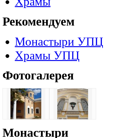
Храмы
Рекомендуем
Монастыри УПЦ
Храмы УПЦ
Фотогалерея
Монастыри