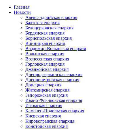
Главная
Новости
Александрийская епархия
Балтская епархия
Белоцерковская епархия
Бердянская епархия
Бориспольская епархия
Винницкая епархия
Владимир-Волынская епархия
Волынская епархия
Вознесенская епархия
Горловская епархия
Джанкойская епархия
Днепродзержинская епархия
Днепропетровская епархия
Донецкая епархия
Житомирская епархия
Запорожская епархия
Ивано-Франковская епархия
Изюмская епархия
Каменец-Подольская епархия
Киевская епархия
Кировоградская епархия
Конотопская епархия