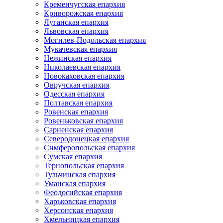
Кременчугская епархия
Криворожская епархия
Луганская епархия
Львовская епархия
Могилев-Подольская епархия
Мукачевская епархия
Нежинская епархия
Николаевская епархия
Новокаховская епархия
Овручская епархия
Одесская епархия
Полтавская епархия
Ровенская епархия
Ровеньковская епархия
Сарненская епархия
Северодонецкая епархия
Симферопольская епархия
Сумская епархия
Тернопольская епархия
Тульчинская епархия
Уманская епархия
Феодосийская епархия
Харьковская епархия
Херсонская епархия
Хмельницкая епархия