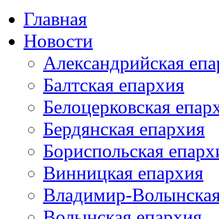
Главная
Новости
Александрийская епа
Балтская епархия
Белоцерковская епар
Бердянская епархия
Бориспольская епарх
Винницкая епархия
Владимир-Волынская
Волынская епархия