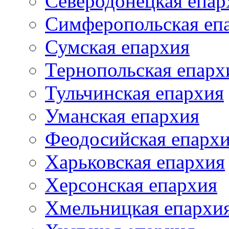
Северодонецкая епар
Симферопольская еп
Сумская епархия
Тернопольская епарх
Тульчинская епархия
Уманская епархия
Феодосийская епарх
Харьковская епархия
Херсонская епархия
Хмельницкая епархи