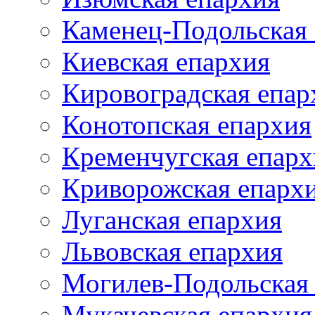
Каменец-Подольская
Киевская епархия
Кировоградская епар
Конотопская епархия
Кременчугская епарх
Криворожская епарх
Луганская епархия
Львовская епархия
Могилев-Подольская
Мукачевская епархия