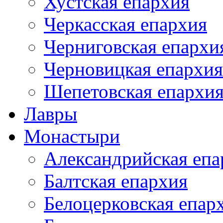
Хустская епархия
Черкасская епархия
Черниговская епархи
Черновицкая епархия
Шепетовская епархи
Лавры
Монастыри
Александрийская епа
Балтская епархия
Белоцерковская епар