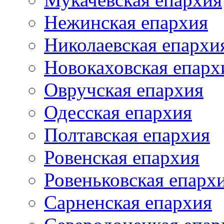
Нежинская епархия
Николаевская епархи
Новокаховская епарх
Овручская епархия
Одесская епархия
Полтавская епархия
Ровенская епархия
Ровеньковская епарх
Сарненская епархия