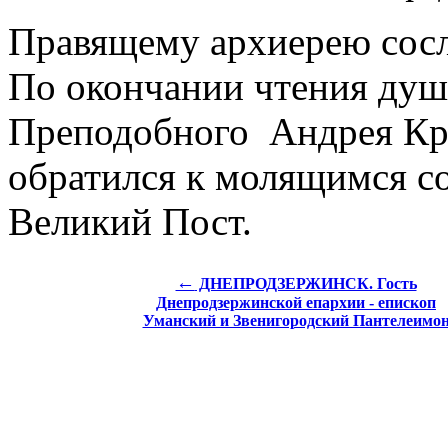
Правящему архиерею сос
По окончании чтения душ
Преподобного Андрея Кр
обратился к молящимся со
Великий Пост.
←
ДНЕПРОДЗЕРЖИНСК. Гость
Днепродзержинской епархии - епископ
Уманский и Звенигородский Пантелеимо