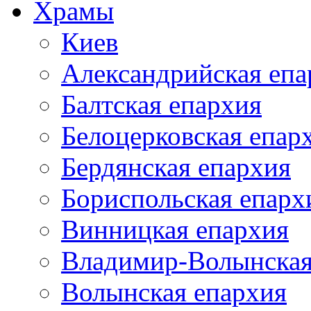
Храмы
Киев
Александрийская епа
Балтская епархия
Белоцерковская епар
Бердянская епархия
Бориспольская епарх
Винницкая епархия
Владимир-Волынская
Волынская епархия