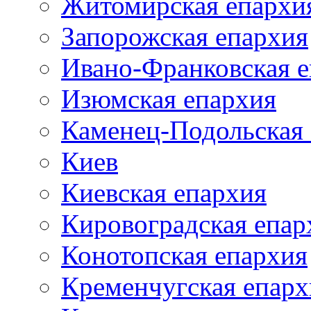
Житомирская епархи
Запорожская епархия
Ивано-Франковская 
Изюмская епархия
Каменец-Подольская
Киев
Киевская епархия
Кировоградская епар
Конотопская епархия
Кременчугская епарх