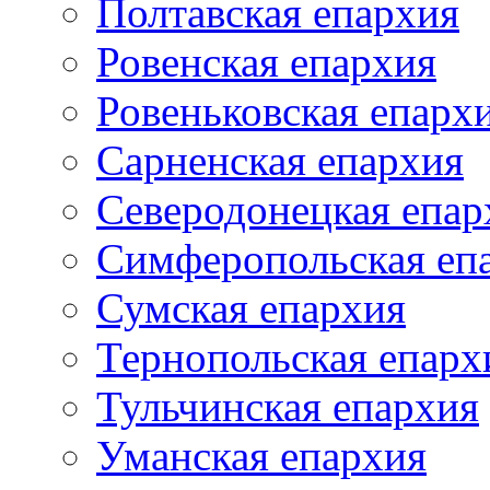
Полтавская епархия
Ровенская епархия
Ровеньковская епарх
Сарненская епархия
Северодонецкая епар
Симферопольская еп
Сумская епархия
Тернопольская епарх
Тульчинская епархия
Уманская епархия