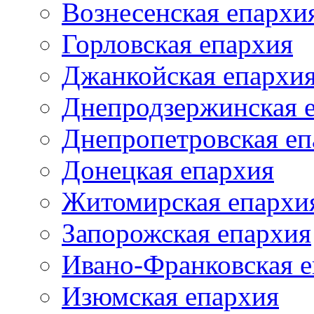
Вознесенская епархи
Горловская епархия
Джанкойская епархи
Днепродзержинская 
Днепропетровская еп
Донецкая епархия
Житомирская епархи
Запорожская епархия
Ивано-Франковская 
Изюмская епархия