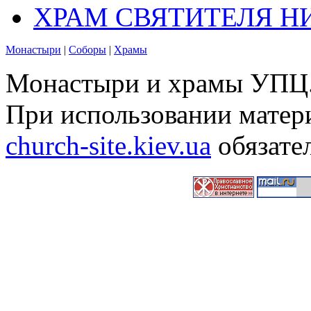
ХРАМ СВЯТИТЕЛЯ Н
Монастыри
|
Соборы
|
Храмы
Монастыри и храмы УПЦ.
При использовании матери
church-site.kiev.ua
обязате