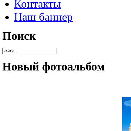
Контакты
Наш баннер
Поиск
Новый фотоальбом