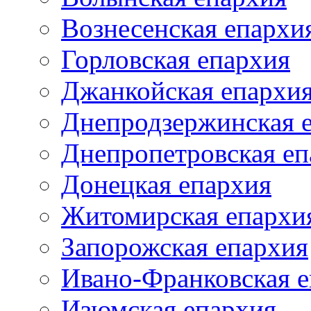
Вознесенская епархи
Горловская епархия
Джанкойская епархи
Днепродзержинская 
Днепропетровская еп
Донецкая епархия
Житомирская епархи
Запорожская епархия
Ивано-Франковская 
Изюмская епархия