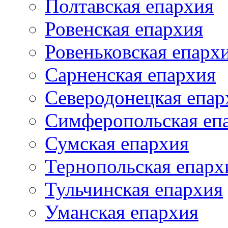
Полтавская епархия
Ровенская епархия
Ровеньковская епарх
Сарненская епархия
Северодонецкая епар
Симферопольская еп
Сумская епархия
Тернопольская епарх
Тульчинская епархия
Уманская епархия