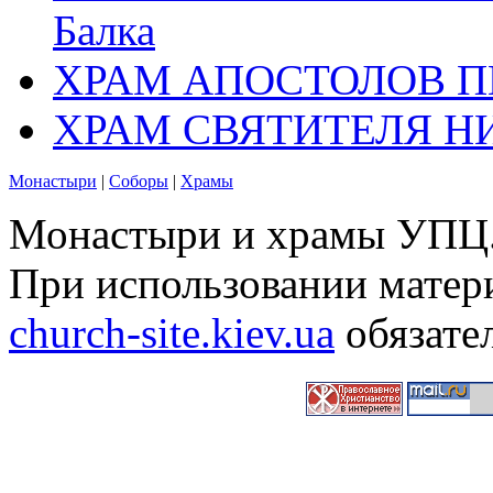
Балка
ХРАМ АПОСТОЛОВ П
ХРАМ СВЯТИТЕЛЯ Н
Монастыри
|
Соборы
|
Храмы
Монастыри и храмы УПЦ.
При использовании матери
church-site.kiev.ua
обязате