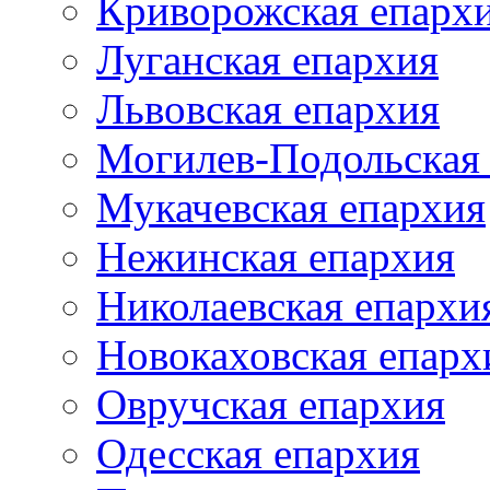
Криворожская епарх
Луганская епархия
Львовская епархия
Могилев-Подольская
Мукачевская епархия
Нежинская епархия
Николаевская епархи
Новокаховская епарх
Овручская епархия
Одесская епархия