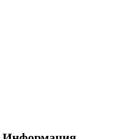
Информация