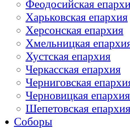
Феодосийская епарх
Харьковская епархия
Херсонская епархия
Хмельницкая епархи
Хустская епархия
Черкасская епархия
Черниговская епархи
Черновицкая епархия
Шепетовская епархи
Соборы