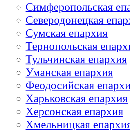
Симферопольская еп
Северодонецкая епар
Сумская епархия
Тернопольская епарх
Тульчинская епархия
Уманская епархия
Феодосийская епарх
Харьковская епархия
Херсонская епархия
Хмельницкая епархи