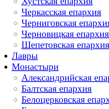
Хустская епархия
Черкасская епархия
Черниговская епархи
Черновицкая епархия
Шепетовская епархи
Лавры
Монастыри
Александрийская епа
Балтская епархия
Белоцерковская епар