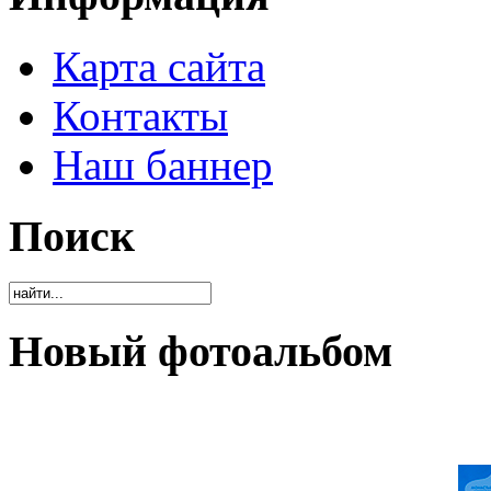
Карта сайта
Контакты
Наш баннер
Поиск
Новый фотоальбом