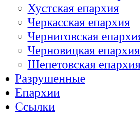
Хустская епархия
Черкасская епархия
Черниговская епархи
Черновицкая епархия
Шепетовская епархи
Разрушенные
Епархии
Ссылки