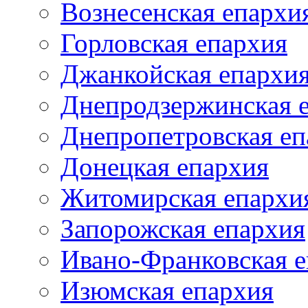
Вознесенская епархи
Горловская епархия
Джанкойская епархи
Днепродзержинская 
Днепропетровская еп
Донецкая епархия
Житомирская епархи
Запорожская епархия
Ивано-Франковская 
Изюмская епархия