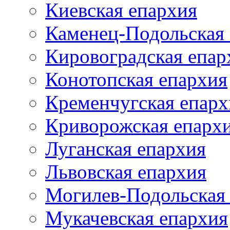
Киевская епархия
Каменец-Подольская
Кировоградская епар
Конотопская епархия
Кременчугская епарх
Криворожская епарх
Луганская епархия
Львовская епархия
Могилев-Подольская
Мукачевская епархия