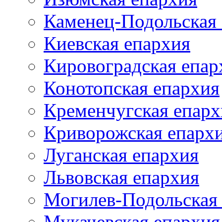
Каменец-Подольская
Киевская епархия
Кировоградская епар
Конотопская епархия
Кременчугская епарх
Криворожская епарх
Луганская епархия
Львовская епархия
Могилев-Подольская
Мукачевская епархия