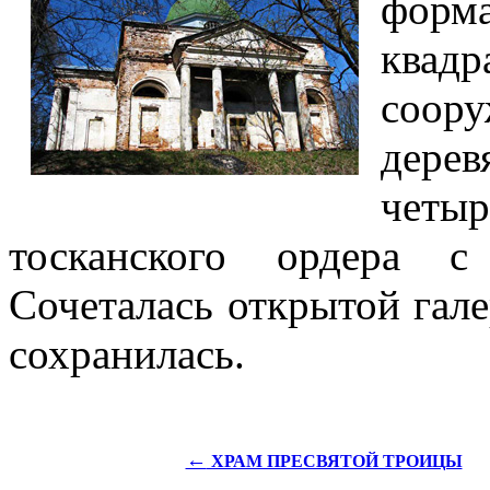
форм
квадр
соор
дере
четы
тосканского ордера с
Сочеталась открытой гале
сохранилась.
←
ХРАМ ПРЕСВЯТОЙ ТРОИЦЫ