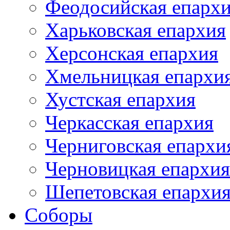
Феодосийская епарх
Харьковская епархия
Херсонская епархия
Хмельницкая епархи
Хустская епархия
Черкасская епархия
Черниговская епархи
Черновицкая епархия
Шепетовская епархи
Соборы