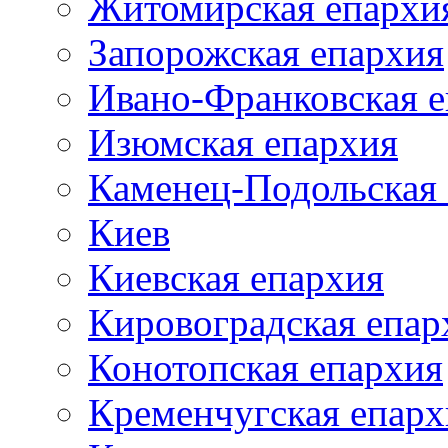
Житомирская епархи
Запорожская епархия
Ивано-Франковская 
Изюмская епархия
Каменец-Подольская
Киев
Киевская епархия
Кировоградская епар
Конотопская епархия
Кременчугская епарх