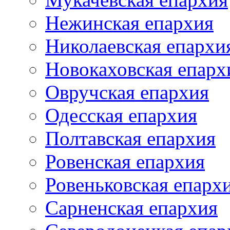
Нежинская епархия
Николаевская епархи
Новокаховская епарх
Овручская епархия
Одесская епархия
Полтавская епархия
Ровенская епархия
Ровеньковская епарх
Сарненская епархия