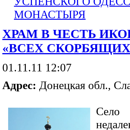
УСПЕНСКОГО ОДЕС
МОНАСТЫРЯ
ХРАМ В ЧЕСТЬ ИК
«ВСЕХ СКОРБЯЩИХ
01.11.11 12:07
Адрес:
Донецкая обл., Сла
Село 
недале