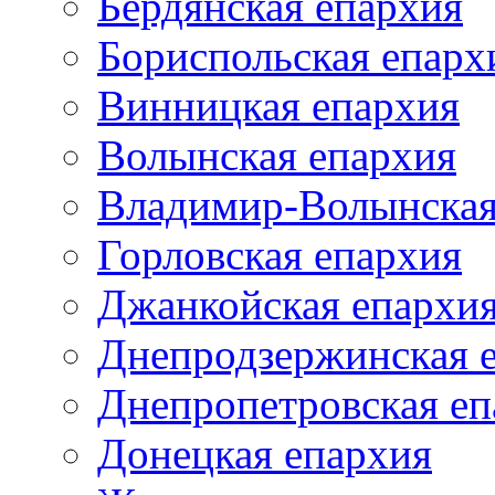
Бердянская епархия
Бориспольская епарх
Винницкая епархия
Волынская епархия
Владимир-Волынская
Горловская епархия
Джанкойская епархи
Днепродзержинская 
Днепропетровская еп
Донецкая епархия