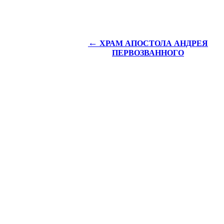
←
ХРАМ АПОСТОЛА АНДРЕЯ
ПЕРВОЗВАННОГО