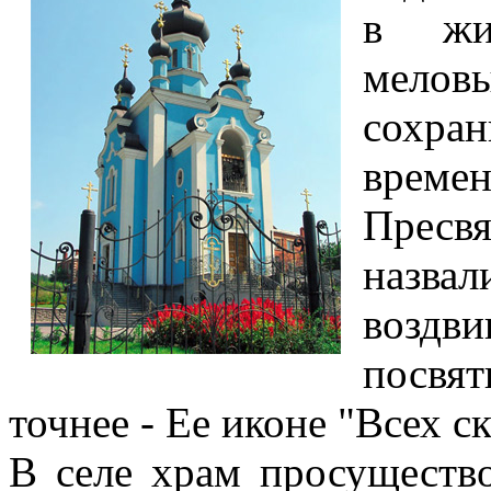
в жи
меловы
сохран
времен
Пресвя
назва
воздв
посвя
точнее - Ее иконе "Всех с
В селе храм просущество