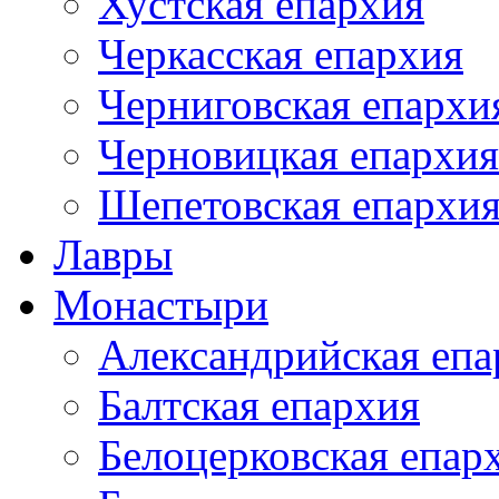
Хустская епархия
Черкасская епархия
Черниговская епархи
Черновицкая епархия
Шепетовская епархи
Лавры
Монастыри
Александрийская епа
Балтская епархия
Белоцерковская епар