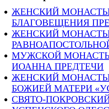
ЖЕНСКИЙ МОНАСТЫР
БЛАГОВЕЩЕНИЯ ПР
ЖЕНСКИЙ МОНАСТЫР
РАВНОАПОСТОЛЬНОЙ
МУЖСКОЙ МОНАСТЫР
ИОАННА ПРЕДТЕЧИ
ЖЕНСКИЙ МОНАСТЫР
БОЖИЕЙ МАТЕРИ «
СВЯТО-ПОКРОВСКИЙ