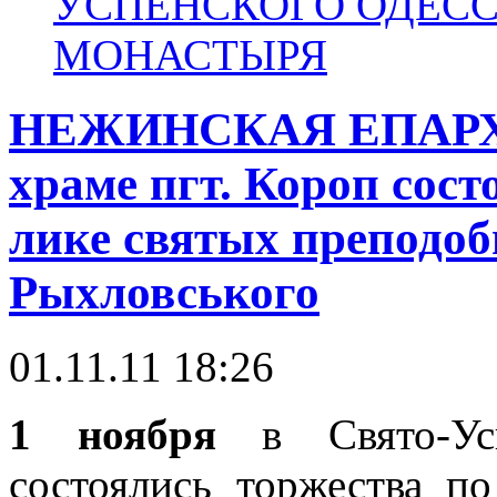
УСПЕНСКОГО ОДЕС
МОНАСТЫРЯ
НЕЖИНСКАЯ ЕПАРХИЯ
храме пгт. Короп сост
лике святых преподо
Рыхловського
01.11.11 18:26
1 ноября
в Свято-Усп
состоялись торжества п