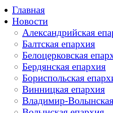
Главная
Новости
Александрийская епа
Балтская епархия
Белоцерковская епар
Бердянская епархия
Бориспольская епарх
Винницкая епархия
Владимир-Волынская
Волынская епархия