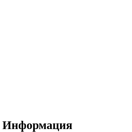
Информация