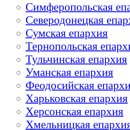
Симферопольская еп
Северодонецкая епар
Сумская епархия
Тернопольская епарх
Тульчинская епархия
Уманская епархия
Феодосийская епарх
Харьковская епархия
Херсонская епархия
Хмельницкая епархи