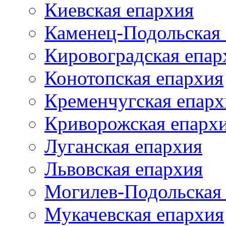
Киевская епархия
Каменец-Подольская
Кировоградская епар
Конотопская епархия
Кременчугская епарх
Криворожская епарх
Луганская епархия
Львовская епархия
Могилев-Подольская
Мукачевская епархия