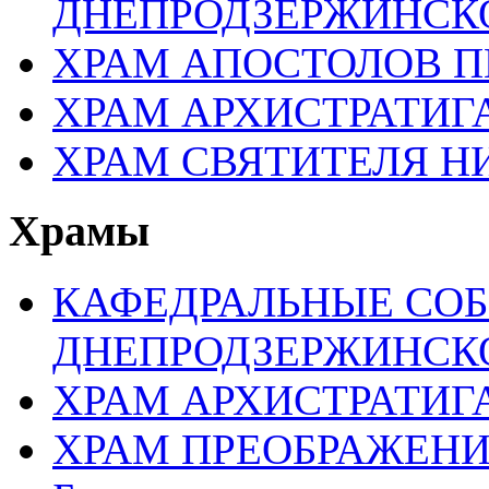
ДНЕПРОДЗЕРЖИНСК
ХРАМ АПОСТОЛОВ П
ХРАМ АРХИСТРАТИГ
ХРАМ СВЯТИТЕЛЯ Н
Храмы
КАФЕДРАЛЬНЫЕ СО
ДНЕПРОДЗЕРЖИНСК
ХРАМ АРХИСТРАТИГ
ХРАМ ПРЕОБРАЖЕНИЯ 