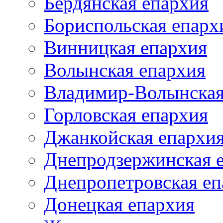
Бердянская епархия
Бориспольская епарх
Винницкая епархия
Волынская епархия
Владимир-Волынская
Горловская епархия
Джанкойская епархи
Днепродзержинская 
Днепропетровская еп
Донецкая епархия