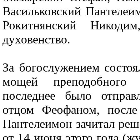
Васильковский Пантелеи
Рокитнянский Никодим
духовенство.
За богослужением состоя
мощей преподобного 
последнее было отпра
отцом Феофаном, после
Пантелеимон зачитал ре
от 14 июня этого года (ж