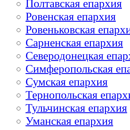
Полтавская епархия
Ровенская епархия
Ровеньковская епарх
Сарненская епархия
Северодонецкая епар
Симферопольская еп
Сумская епархия
Тернопольская епарх
Тульчинская епархия
Уманская епархия