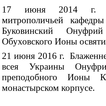
17 июня 2014 г. Ме
митрополичьей кафедр
Буковинский Онуфри
Обуховского Ионы освяти
21 июня 2016 г. Блажен
всея Украины Онуфр
преподобного Ионы Ки
монастырском корпусе.