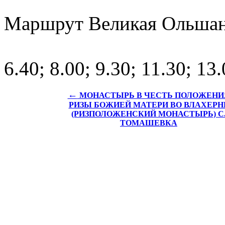
Маршрут Великая Ольшанк
6.40; 8.00; 9.30; 11.30; 13.
←
МОНАСТЫРЬ В ЧЕСТЬ ПОЛОЖЕНИ
РИЗЫ БОЖИЕЙ МАТЕРИ ВО ВЛАХЕРН
(РИЗПОЛОЖЕНСКИЙ МОНАСТЫРЬ) С
ТОМАШЕВКА