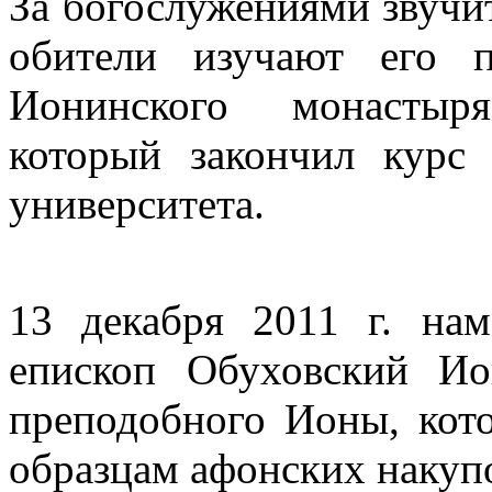
За богослужениями звучит
обители изучают его п
Ионинского монастыр
который закончил курс
университета.
13 декабря 2011 г. на
епископ Обуховский Ио
преподобного Ионы, кот
образцам афонских накуп