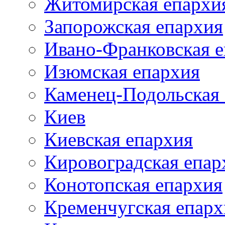
Житомирская епархи
Запорожская епархия
Ивано-Франковская 
Изюмская епархия
Каменец-Подольская
Киев
Киевская епархия
Кировоградская епар
Конотопская епархия
Кременчугская епарх