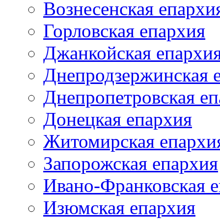
Вознесенская епархи
Горловская епархия
Джанкойская епархи
Днепродзержинская 
Днепропетровская еп
Донецкая епархия
Житомирская епархи
Запорожская епархия
Ивано-Франковская 
Изюмская епархия