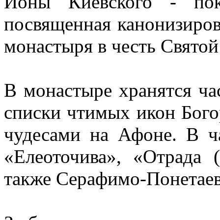
Ионы Киевского - пок
посвященная канонизиров
монастыря в честь Святой
В монастыре хранятся ч
списки чтимых икон Бого
чудесами на Афоне.
В ч
«Елеоточива», «Отрада 
также Серафимо-Понетаев