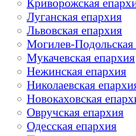
Криворожская епарх
Луганская епархия
Львовская епархия
Могилев-Подольская
Мукачевская епархия
Нежинская епархия
Николаевская епархи
Новокаховская епарх
Овручская епархия
Одесская епархия