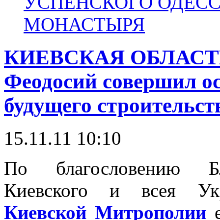
УСПЕНСКОГО ОДЕС
МОНАСТЫРЯ
КИЕВСКАЯ ОБЛАСТЬ.
Феодосий совершил ос
будущего строительст
15.11.11 10:10
По благословению Бл
Киевского и всея Ук
Киевской Митрополии