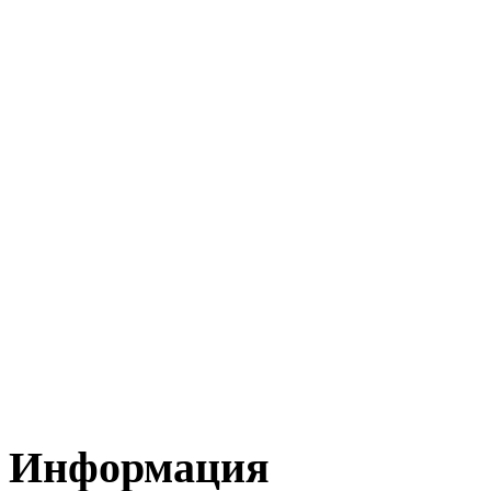
Информация