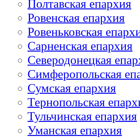
Полтавская епархия
Ровенская епархия
Ровеньковская епарх
Сарненская епархия
Северодонецкая епар
Симферопольская еп
Сумская епархия
Тернопольская епарх
Тульчинская епархия
Уманская епархия