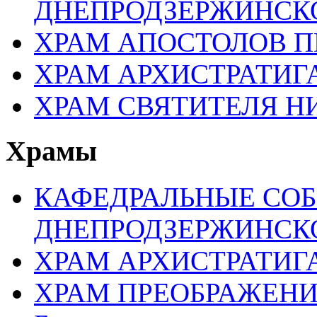
ДНЕПРОДЗЕРЖИНСК
ХРАМ АПОСТОЛОВ П
ХРАМ АРХИСТРАТИГ
ХРАМ СВЯТИТЕЛЯ Н
Храмы
КАФЕДРАЛЬНЫЕ СО
ДНЕПРОДЗЕРЖИНСК
ХРАМ АРХИСТРАТИГ
ХРАМ ПРЕОБРАЖЕНИЯ 