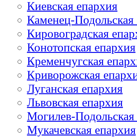
Киевская епархия
Каменец-Подольская
Кировоградская епар
Конотопская епархия
Кременчугская епарх
Криворожская епарх
Луганская епархия
Львовская епархия
Могилев-Подольская
Мукачевская епархия