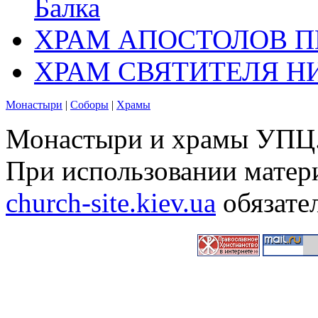
Балка
ХРАМ АПОСТОЛОВ П
ХРАМ СВЯТИТЕЛЯ Н
Монастыри
|
Соборы
|
Храмы
Монастыри и храмы УПЦ.
При использовании матери
church-site.kiev.ua
обязате