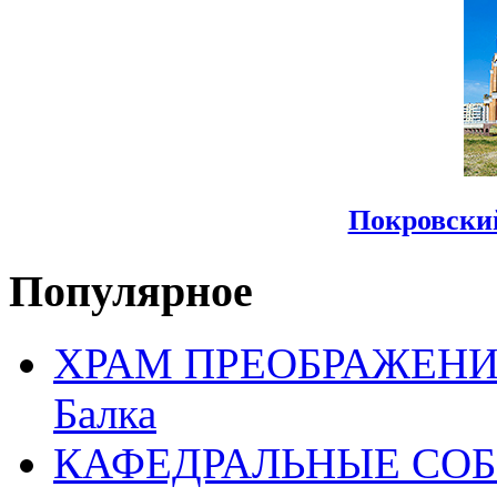
Покровски
Популярное
ХРАМ ПРЕОБРАЖЕНИЯ 
Балка
КАФЕДРАЛЬНЫЕ СО