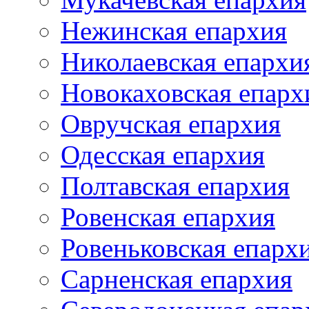
Нежинская епархия
Николаевская епархи
Новокаховская епарх
Овручская епархия
Одесская епархия
Полтавская епархия
Ровенская епархия
Ровеньковская епарх
Сарненская епархия