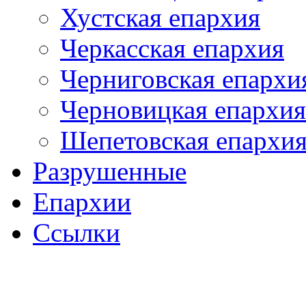
Хустская епархия
Черкасская епархия
Черниговская епархи
Черновицкая епархия
Шепетовская епархи
Разрушенные
Епархии
Ссылки