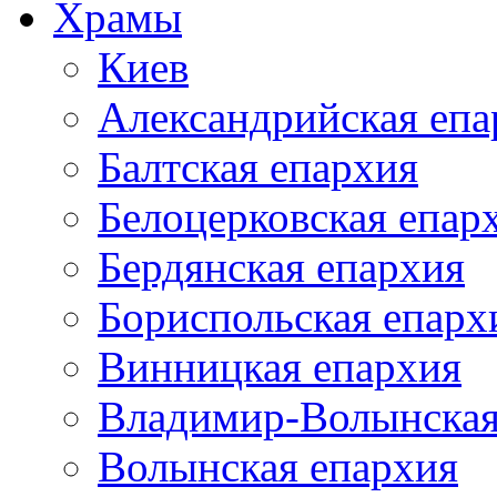
Храмы
Киев
Александрийская епа
Балтская епархия
Белоцерковская епар
Бердянская епархия
Бориспольская епарх
Винницкая епархия
Владимир-Волынская
Волынская епархия