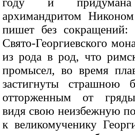
году и придумана 
архимандритом Никоном 
пишет без сокращений: 
Свято-Георгиевского мона
из рода в род, что римс
промысел, во время пл
застигнуты страшною 
отторженным от гряд
видя свою неизбежную по
к великомученику Геор