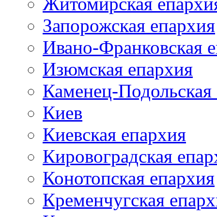
Житомирская епархи
Запорожская епархия
Ивано-Франковская 
Изюмская епархия
Каменец-Подольская
Киев
Киевская епархия
Кировоградская епар
Конотопская епархия
Кременчугская епарх