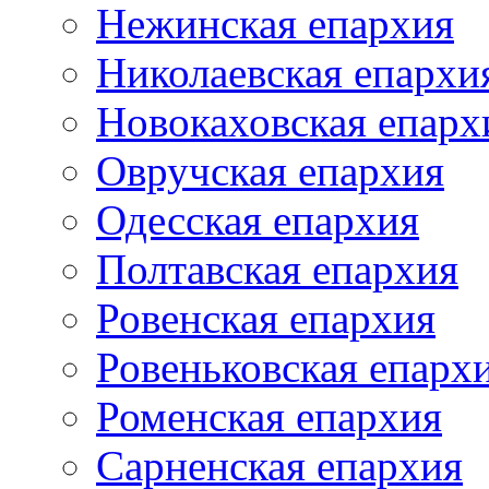
Нежинская епархия
Николаевская епархи
Новокаховская епарх
Овручская епархия
Одесская епархия
Полтавская епархия
Ровенская епархия
Ровеньковская епарх
Роменская епархия
Сарненская епархия