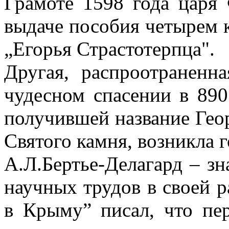
Грамоте 1598 года царя
выдаче пособия четырем 
„Егорья Страстотерпца".
Другая, распроотраненн
чудесном спасении в 890
получившей название Геор
Святого камня, возникла г
А.Л.Бертье-Делагард – з
научных трудов в своей р
в Крыму” писал, что пер