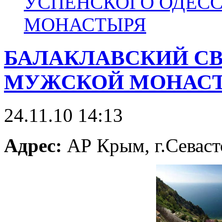
УСПЕНСКОГО ОДЕС
МОНАСТЫРЯ
БАЛАКЛАВСКИЙ СВ
МУЖСКОЙ МОНАС
24.11.10 14:13
Адрес:
АР Крым, г.Севаст