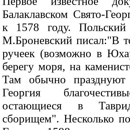
Первое известное док
Балаклавском Свято-Геор
к 1578 году. Польски
М.Броневский писал:"В то
ручеек (возможно в Юхар
берегу моря, на каменист
Там обычно празднуют 
Георгия благочестив
остающиеся в Таврид
сборищем". Несколько по