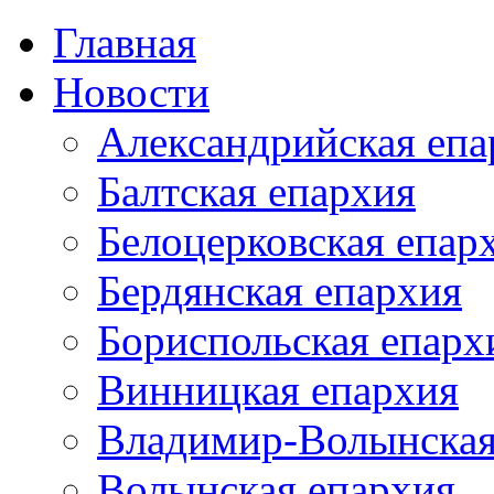
Главная
Новости
Александрийская епа
Балтская епархия
Белоцерковская епар
Бердянская епархия
Бориспольская епарх
Винницкая епархия
Владимир-Волынская
Волынская епархия