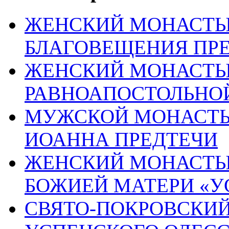
ЖЕНСКИЙ МОНАСТЫР
БЛАГОВЕЩЕНИЯ ПР
ЖЕНСКИЙ МОНАСТЫР
РАВНОАПОСТОЛЬНОЙ
МУЖСКОЙ МОНАСТЫР
ИОАННА ПРЕДТЕЧИ
ЖЕНСКИЙ МОНАСТЫР
БОЖИЕЙ МАТЕРИ «
СВЯТО-ПОКРОВСКИЙ