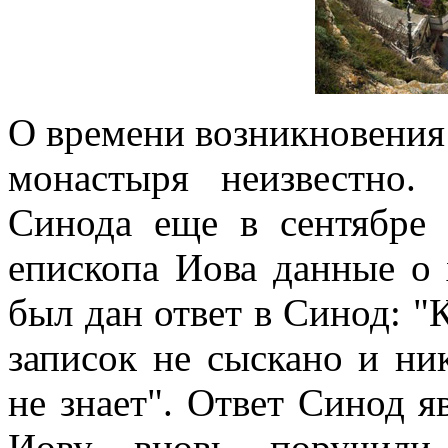
О времени возникновения
монастыря неизвестно.
Синода еще в сентябре 
епископа Иова данные о
был дан ответ в Синод: "К
записок не сыскано и н
не знает". Ответ Синод я
Иову вновь поручили 