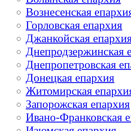
Вознесенская епархи
Горловская епархия
Джанкойская епархи
Днепродзержинская 
Днепропетровская еп
Донецкая епархия
Житомирская епархи
Запорожская епархия
Ивано-Франковская 
Изюмская епархия