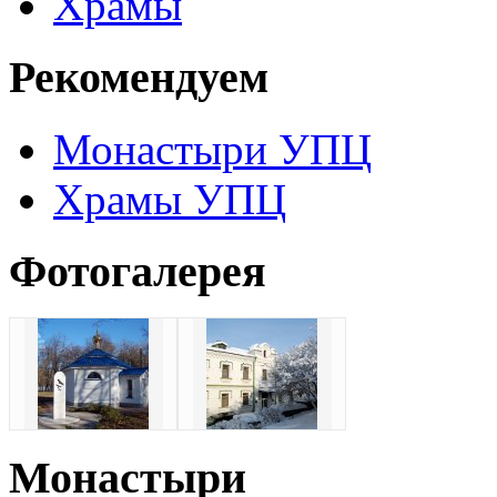
Храмы
Рекомендуем
Монастыри УПЦ
Храмы УПЦ
Фотогалерея
Монастыри