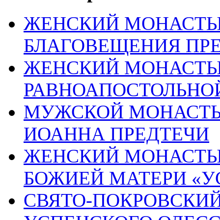
ЖЕНСКИЙ МОНАСТЫР
БЛАГОВЕЩЕНИЯ ПР
ЖЕНСКИЙ МОНАСТЫР
РАВНОАПОСТОЛЬНОЙ
МУЖСКОЙ МОНАСТЫР
ИОАННА ПРЕДТЕЧИ
ЖЕНСКИЙ МОНАСТЫР
БОЖИЕЙ МАТЕРИ «
СВЯТО-ПОКРОВСКИЙ