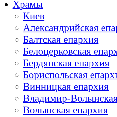
Храмы
Киев
Александрийская епа
Балтская епархия
Белоцерковская епар
Бердянская епархия
Бориспольская епарх
Винницкая епархия
Владимир-Волынская
Волынская епархия