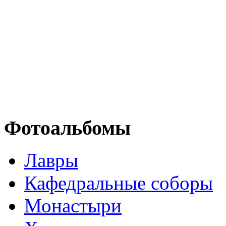
Фотоальбомы
Лавры
Кафедральные соборы
Монастыри