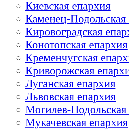
Киевская епархия
Каменец-Подольская
Кировоградская епар
Конотопская епархия
Кременчугская епарх
Криворожская епарх
Луганская епархия
Львовская епархия
Могилев-Подольская
Мукачевская епархия