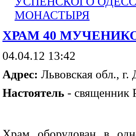
УСПЕНСКОГО ОДЕС
МОНАСТЫРЯ
ХРАМ 40 МУЧЕНИК
04.04.12 13:42
Адрес:
Львовская обл., г
Настоятель
- священник 
Храм оборудован в одн