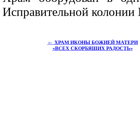
Исправительной колонии 
←
ХРАМ ИКОНЫ БОЖИЕЙ МАТЕРИ
«ВСЕХ СКОРБЯЩИХ РАДОСТЬ»