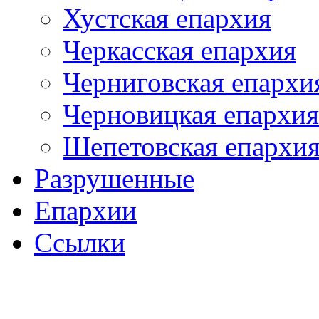
Хустская епархия
Черкасская епархия
Черниговская епархи
Черновицкая епархия
Шепетовская епархи
Разрушенные
Епархии
Ссылки