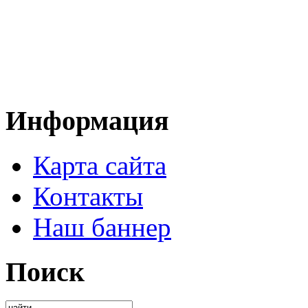
Информация
Карта сайта
Контакты
Наш баннер
Поиск