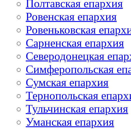
Полтавская епархия
Ровенская епархия
Ровеньковская епарх
Сарненская епархия
Северодонецкая епар
Симферопольская еп
Сумская епархия
Тернопольская епарх
Тульчинская епархия
Уманская епархия