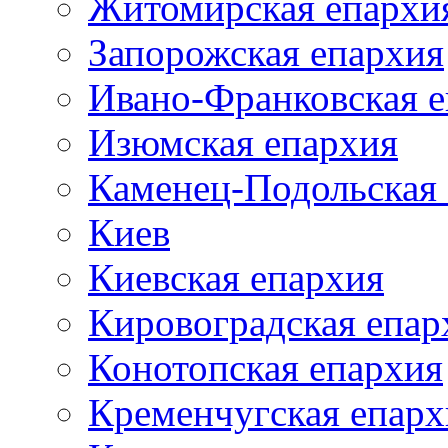
Житомирская епархи
Запорожская епархия
Ивано-Франковская 
Изюмская епархия
Каменец-Подольская
Киев
Киевская епархия
Кировоградская епар
Конотопская епархия
Кременчугская епарх