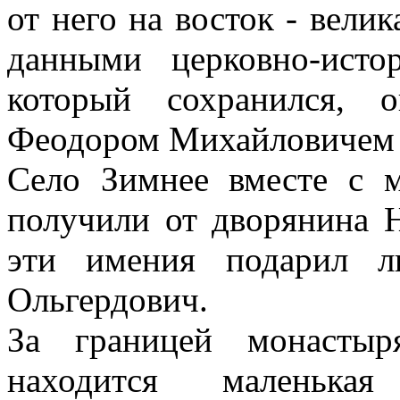
от него на восток - велик
данными церковно-исто
который сохранился, 
Феодором Михайловичем Ч
Село Зимнее вместе с 
получили от дворянина 
эти имения подарил л
Ольгердович.
За границей монастыр
находится маленькая