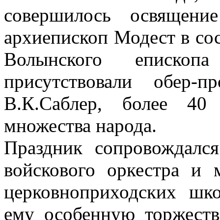
совершилось освящени
архиепископ Модест в со
Волынского епископ
присутствовали обер-
В.К.Саблер, более 40
множества народа.
Праздник сопровождалс
войскового оркестра и
церковноприходских шк
ему особенную торжеств