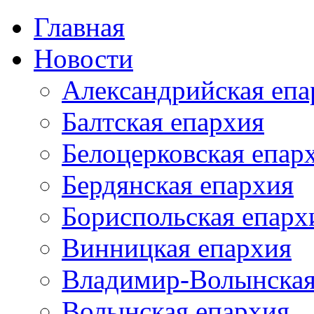
Главная
Новости
Александрийская епа
Балтская епархия
Белоцерковская епар
Бердянская епархия
Бориспольская епарх
Винницкая епархия
Владимир-Волынская
Волынская епархия