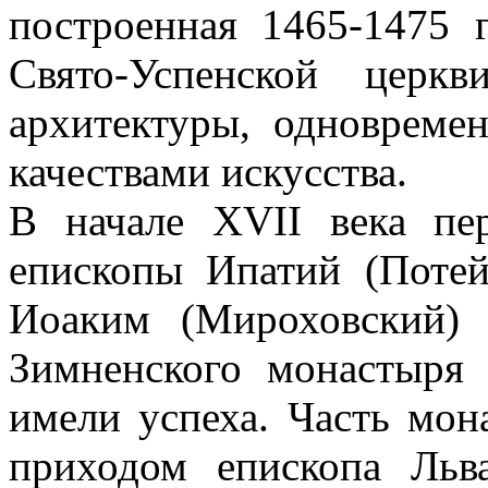
построенная 1465-1475 
Свято-Успенской церкви
архитектуры, одновреме
качествами искусства.
В начале ХVII века пе
епископы Ипатий (Поте
Иоаким (Мироховский) 
Зимненского монастыря
имели успеха. Часть мон
приходом епископа Льва