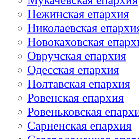
Нежинская епархия
Николаевская епархи
Новокаховская епарх
Овручская епархия
Одесская епархия
Полтавская епархия
Ровенская епархия
Ровеньковская епарх
Сарненская епархия