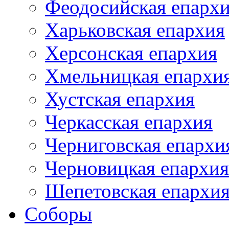
Феодосийская епарх
Харьковская епархия
Херсонская епархия
Хмельницкая епархи
Хустская епархия
Черкасская епархия
Черниговская епархи
Черновицкая епархия
Шепетовская епархи
Соборы