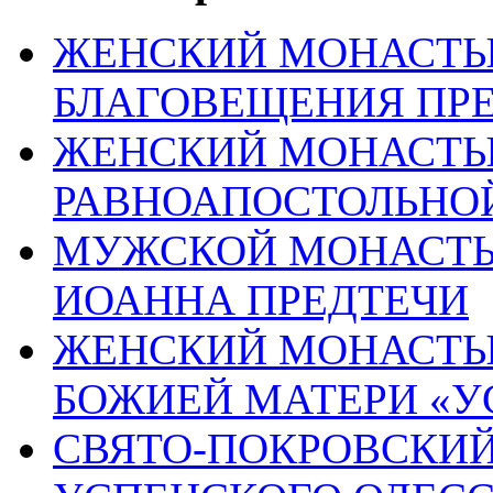
ЖЕНСКИЙ МОНАСТЫР
БЛАГОВЕЩЕНИЯ ПР
ЖЕНСКИЙ МОНАСТЫР
РАВНОАПОСТОЛЬНОЙ
МУЖСКОЙ МОНАСТЫР
ИОАННА ПРЕДТЕЧИ
ЖЕНСКИЙ МОНАСТЫР
БОЖИЕЙ МАТЕРИ «
СВЯТО-ПОКРОВСКИЙ