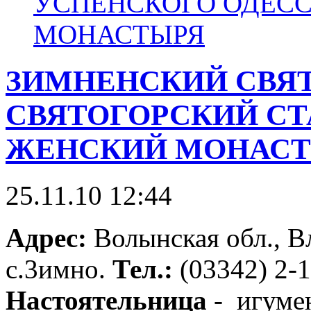
УСПЕНСКОГО ОДЕС
МОНАСТЫРЯ
ЗИМНЕНСКИЙ СВЯ
СВЯТОГОРСКИЙ С
ЖЕНСКИЙ МОНАС
25.11.10 12:44
Адрес:
Волынская обл., В
с.3имно.
Тел.:
(03342) 2-1
Настоятельница
- игумен