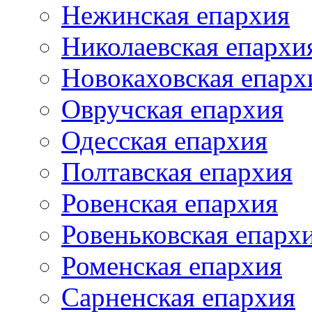
Нежинская епархия
Николаевская епархи
Новокаховская епарх
Овручская епархия
Одесская епархия
Полтавская епархия
Ровенская епархия
Ровеньковская епарх
Роменская епархия
Сарненская епархия