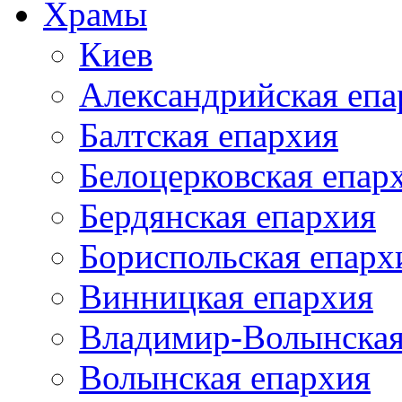
Храмы
Киев
Александрийская епа
Балтская епархия
Белоцерковская епар
Бердянская епархия
Бориспольская епарх
Винницкая епархия
Владимир-Волынская
Волынская епархия