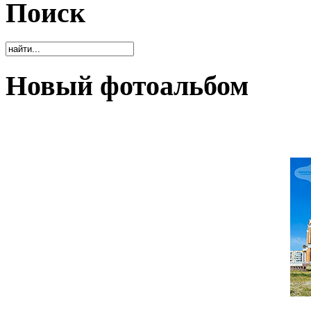
Поиск
Новый фотоальбом