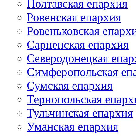
Полтавская епархия
Ровенская епархия
Ровеньковская епарх
Сарненская епархия
Северодонецкая епар
Симферопольская еп
Сумская епархия
Тернопольская епарх
Тульчинская епархия
Уманская епархия