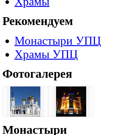
Храмы
Рекомендуем
Монастыри УПЦ
Храмы УПЦ
Фотогалерея
Монастыри