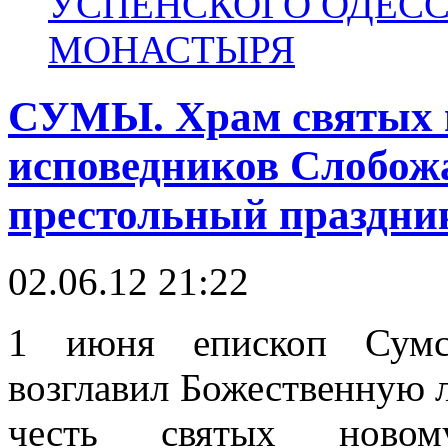
УСПЕНСКОГО ОДЕС
МОНАСТЫРЯ
СУМЫ. Храм святых 
исповедников Слобож
престольный праздни
02.06.12 21:22
1 июня епископ Сумс
возглавил Божественную 
честь святых новом