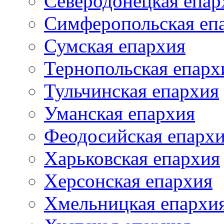
Северодонецкая епар
Симферопольская еп
Сумская епархия
Тернопольская епарх
Тульчинская епархия
Уманская епархия
Феодосийская епарх
Харьковская епархия
Херсонская епархия
Хмельницкая епархи