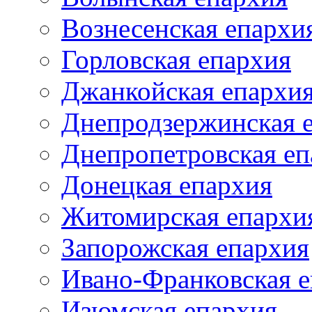
Вознесенская епархи
Горловская епархия
Джанкойская епархи
Днепродзержинская 
Днепропетровская еп
Донецкая епархия
Житомирская епархи
Запорожская епархия
Ивано-Франковская 
Изюмская епархия