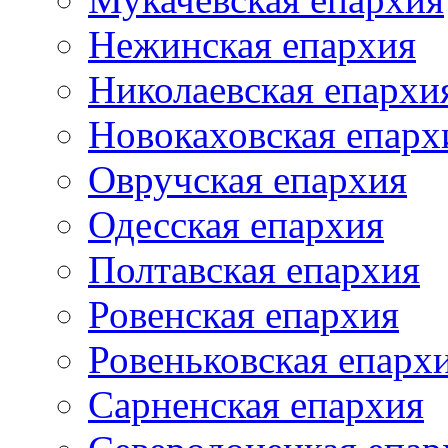
Нежинская епархия
Николаевская епархи
Новокаховская епарх
Овручская епархия
Одесская епархия
Полтавская епархия
Ровенская епархия
Ровеньковская епарх
Сарненская епархия