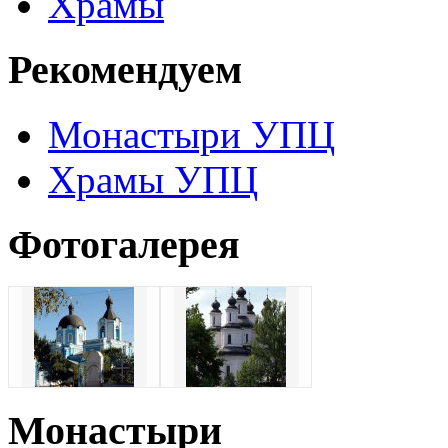
Храмы
Рекомендуем
Монастыри УПЦ
Храмы УПЦ
Фотогалерея
Монастыри