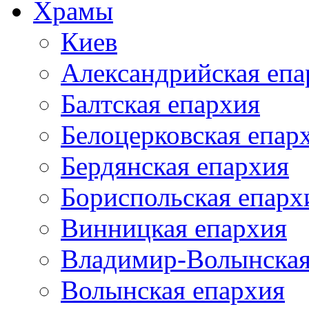
Храмы
Киев
Александрийская епа
Балтская епархия
Белоцерковская епар
Бердянская епархия
Бориспольская епарх
Винницкая епархия
Владимир-Волынская
Волынская епархия