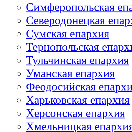
Симферопольская еп
Северодонецкая епар
Сумская епархия
Тернопольская епарх
Тульчинская епархия
Уманская епархия
Феодосийская епарх
Харьковская епархия
Херсонская епархия
Хмельницкая епархи