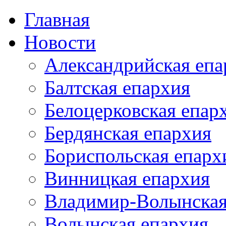
Главная
Новости
Александрийская епа
Балтская епархия
Белоцерковская епар
Бердянская епархия
Бориспольская епарх
Винницкая епархия
Владимир-Волынская
Волынская епархия