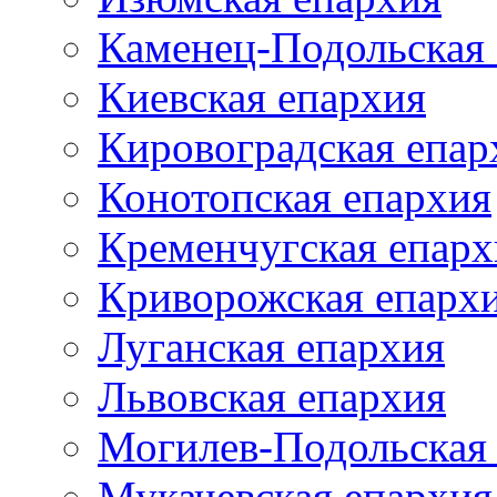
Каменец-Подольская
Киевская епархия
Кировоградская епар
Конотопская епархия
Кременчугская епарх
Криворожская епарх
Луганская епархия
Львовская епархия
Могилев-Подольская
Мукачевская епархия