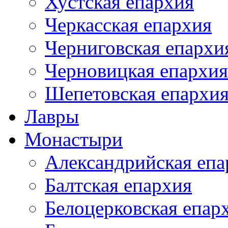
Хустская епархия
Черкасская епархия
Черниговская епархи
Черновицкая епархия
Шепетовская епархи
Лавры
Монастыри
Александрийская епа
Балтская епархия
Белоцерковская епар