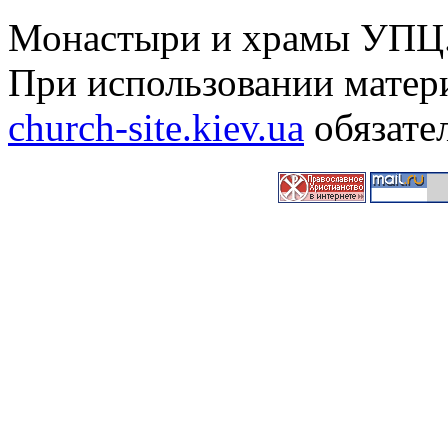
Монастыри и храмы УПЦ.
При использовании матери
church-site.kiev.ua
обязате