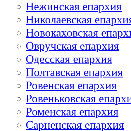
Нежинская епархия
Николаевская епархи
Новокаховская епарх
Овручская епархия
Одесская епархия
Полтавская епархия
Ровенская епархия
Ровеньковская епарх
Роменская епархия
Сарненская епархия