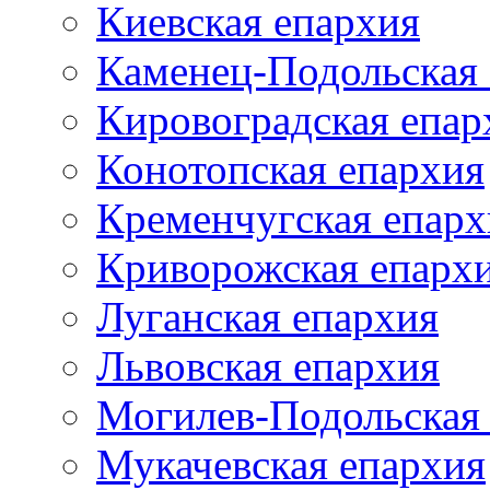
Киевская епархия
Каменец-Подольская
Кировоградская епар
Конотопская епархия
Кременчугская епарх
Криворожская епарх
Луганская епархия
Львовская епархия
Могилев-Подольская
Мукачевская епархия