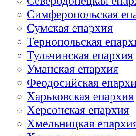
Северодонецкая епар
Симферопольская еп
Сумская епархия
Тернопольская епарх
Тульчинская епархия
Уманская епархия
Феодосийская епарх
Харьковская епархия
Херсонская епархия
Хмельницкая епархи