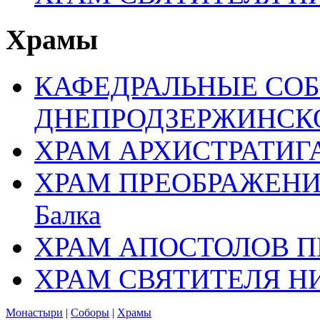
Храмы
КАФЕДРАЛЬНЫЕ СО
ДНЕПРОДЗЕРЖИНСК
ХРАМ АРХИСТРАТИГ
ХРАМ ПРЕОБРАЖЕНИЯ 
Балка
ХРАМ АПОСТОЛОВ П
ХРАМ СВЯТИТЕЛЯ Н
Монастыри
|
Соборы
|
Храмы