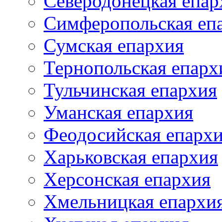
Северодонецкая епар
Симферопольская еп
Сумская епархия
Тернопольская епарх
Тульчинская епархия
Уманская епархия
Феодосийская епарх
Харьковская епархия
Херсонская епархия
Хмельницкая епархи