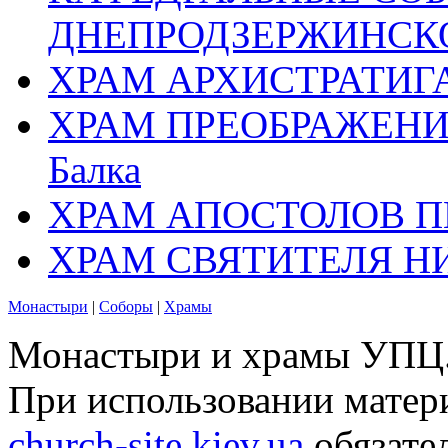
ДНЕПРОДЗЕРЖИНСК
ХРАМ АРХИСТРАТИГ
ХРАМ ПРЕОБРАЖЕНИЯ 
Балка
ХРАМ АПОСТОЛОВ П
ХРАМ СВЯТИТЕЛЯ Н
Монастыри
|
Соборы
|
Храмы
Монастыри и храмы УПЦ.
При использовании матери
church-site.kiev.ua
обязате