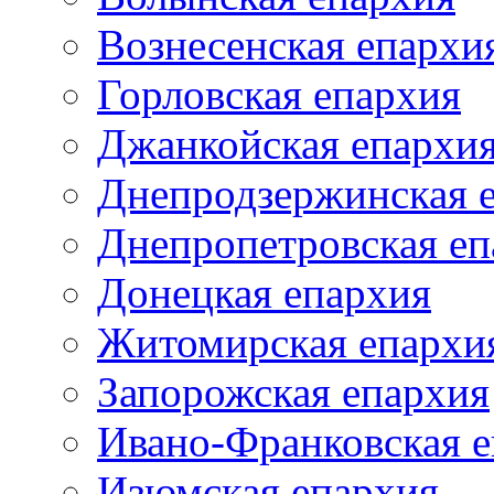
Вознесенская епархи
Горловская епархия
Джанкойская епархи
Днепродзержинская 
Днепропетровская еп
Донецкая епархия
Житомирская епархи
Запорожская епархия
Ивано-Франковская 
Изюмская епархия