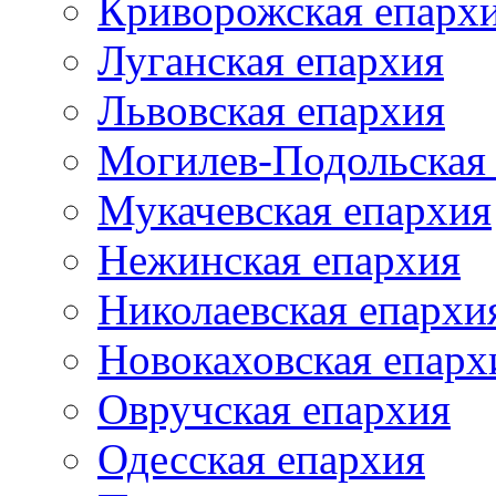
Криворожская епарх
Луганская епархия
Львовская епархия
Могилев-Подольская
Мукачевская епархия
Нежинская епархия
Николаевская епархи
Новокаховская епарх
Овручская епархия
Одесская епархия