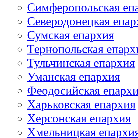
Симферопольская еп
Северодонецкая епар
Сумская епархия
Тернопольская епарх
Тульчинская епархия
Уманская епархия
Феодосийская епарх
Харьковская епархия
Херсонская епархия
Хмельницкая епархи