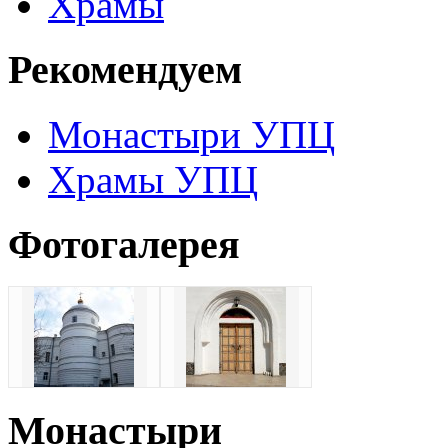
Храмы
Рекомендуем
Монастыри УПЦ
Храмы УПЦ
Фотогалерея
Монастыри