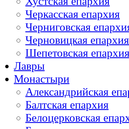
Хустская епархия
Черкасская епархия
Черниговская епархи
Черновицкая епархия
Шепетовская епархи
Лавры
Монастыри
Александрийская епа
Балтская епархия
Белоцерковская епар