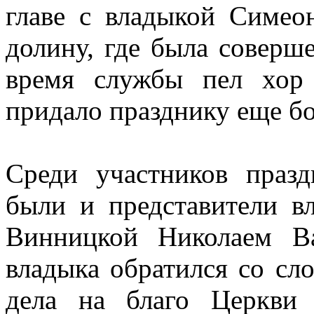
главе с владыкой Симео
долину, где была соверш
время службы пел хо
придало празднику еще б
Среди участников праз
были и представители вл
Винницкой Николаем В
владыка обратился со сл
дела на благо Церкви