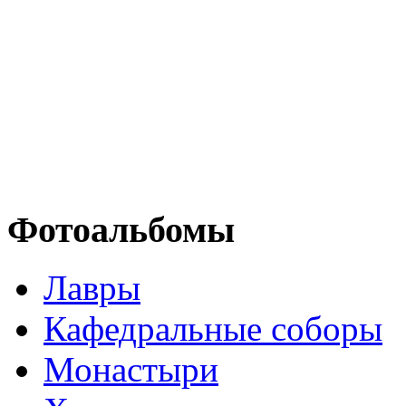
Фотоальбомы
Лавры
Кафедральные соборы
Монастыри