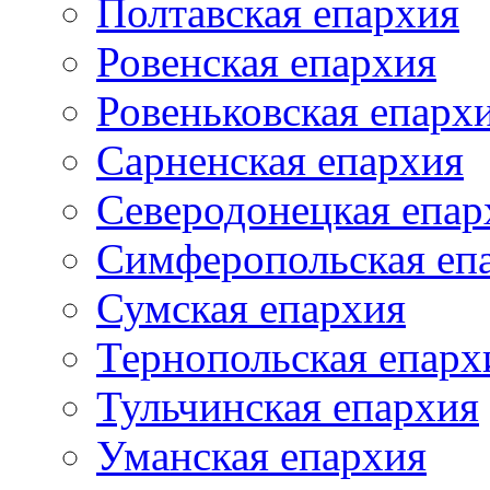
Полтавская епархия
Ровенская епархия
Ровеньковская епарх
Сарненская епархия
Северодонецкая епар
Симферопольская еп
Сумская епархия
Тернопольская епарх
Тульчинская епархия
Уманская епархия