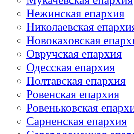
Нежинская епархия
Николаевская епархи
Новокаховская епарх
Овручская епархия
Одесская епархия
Полтавская епархия
Ровенская епархия
Ровеньковская епарх
Сарненская епархия