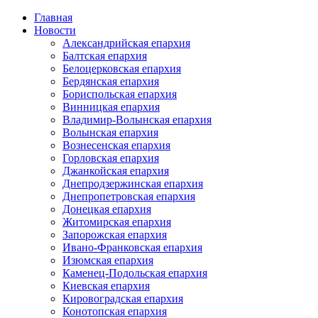
Главная
Новости
Александрийская епархия
Балтская епархия
Белоцерковская епархия
Бердянская епархия
Бориспольская епархия
Винницкая епархия
Владимир-Волынская епархия
Волынская епархия
Вознесенская епархия
Горловская епархия
Джанкойская епархия
Днепродзержинская епархия
Днепропетровская епархия
Донецкая епархия
Житомирская епархия
Запорожская епархия
Ивано-Франковская епархия
Изюмская епархия
Каменец-Подольская епархия
Киевская епархия
Кировоградская епархия
Конотопская епархия