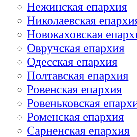
Нежинская епархия
Николаевская епархи
Новокаховская епарх
Овручская епархия
Одесская епархия
Полтавская епархия
Ровенская епархия
Ровеньковская епарх
Роменская епархия
Сарненская епархия