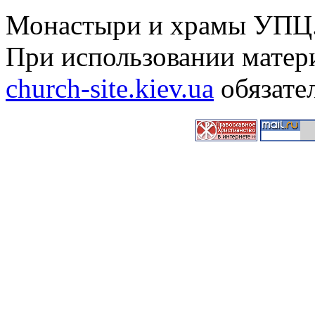
Монастыри и храмы УПЦ.
При использовании матери
church-site.kiev.ua
обязате