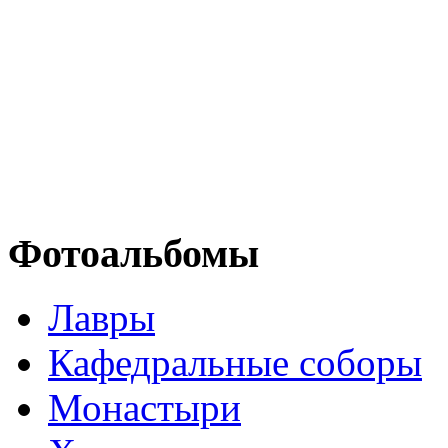
Фотоальбомы
Лавры
Кафедральные соборы
Монастыри