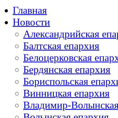
Главная
Новости
Александрийская епа
Балтская епархия
Белоцерковская епар
Бердянская епархия
Бориспольская епарх
Винницкая епархия
Владимир-Волынская
Волынская епархия