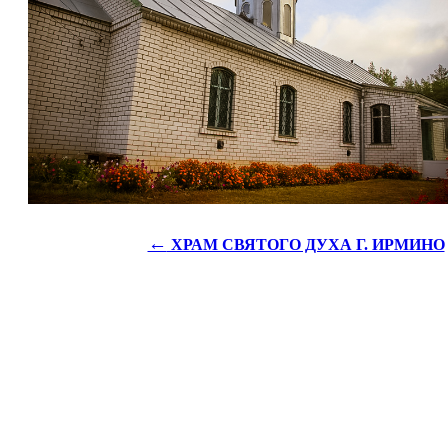
←
ХРАМ СВЯТОГО ДУХА Г. ИРМИНО