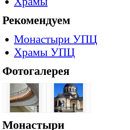
Храмы
Рекомендуем
Монастыри УПЦ
Храмы УПЦ
Фотогалерея
Монастыри