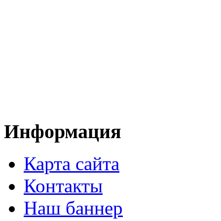
Информация
Карта сайта
Контакты
Наш баннер