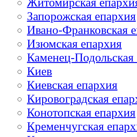
Житомирская епархи
Запорожская епархия
Ивано-Франковская 
Изюмская епархия
Каменец-Подольская
Киев
Киевская епархия
Кировоградская епар
Конотопская епархия
Кременчугская епарх