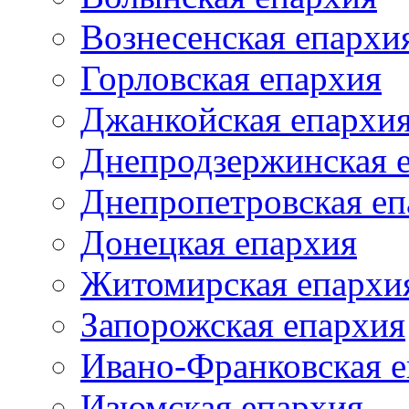
Вознесенская епархи
Горловская епархия
Джанкойская епархи
Днепродзержинская 
Днепропетровская еп
Донецкая епархия
Житомирская епархи
Запорожская епархия
Ивано-Франковская 
Изюмская епархия