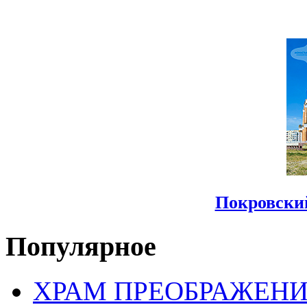
Покровски
Популярное
ХРАМ ПРЕОБРАЖЕНИЯ 