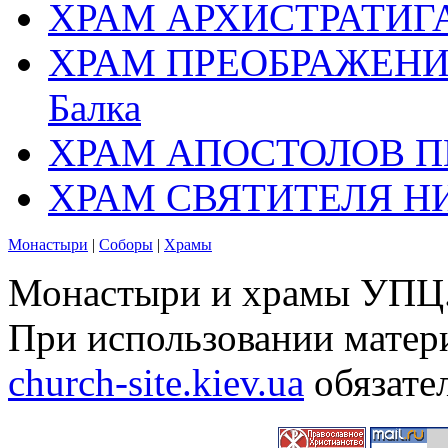
ХРАМ АРХИСТРАТИГ
ХРАМ ПРЕОБРАЖЕНИЯ 
Балка
ХРАМ АПОСТОЛОВ П
ХРАМ СВЯТИТЕЛЯ Н
Монастыри
|
Соборы
|
Храмы
Монастыри и храмы УПЦ.
При использовании матери
church-site.kiev.ua
обязате