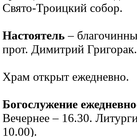
Свято-Троицкий собор.
Настоятель
– благочинны
прот. Димитрий Григорак.
Храм открыт ежедневно.
Богослужение ежедневно
Вечернее – 16.30. Литурги
10.00).