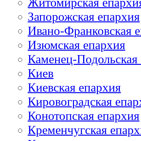
Житомирская епархи
Запорожская епархия
Ивано-Франковская 
Изюмская епархия
Каменец-Подольская
Киев
Киевская епархия
Кировоградская епар
Конотопская епархия
Кременчугская епарх