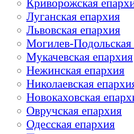
Криворожская епарх
Луганская епархия
Львовская епархия
Могилев-Подольская
Мукачевская епархия
Нежинская епархия
Николаевская епархи
Новокаховская епарх
Овручская епархия
Одесская епархия