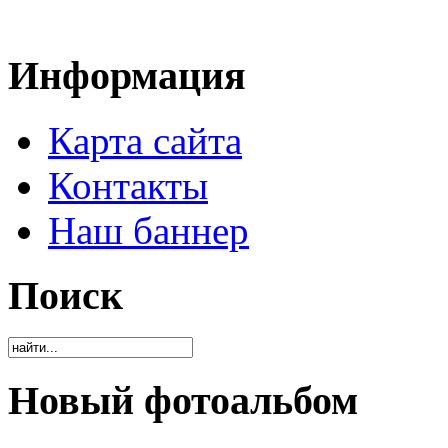
Информация
Карта сайта
Контакты
Наш баннер
Поиск
Новый фотоальбом