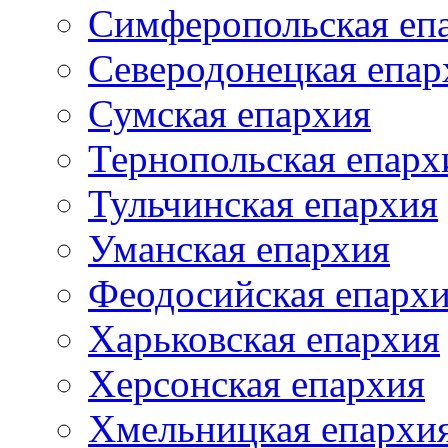
Симферопольская еп
Северодонецкая епар
Сумская епархия
Тернопольская епарх
Тульчинская епархия
Уманская епархия
Феодосийская епарх
Харьковская епархия
Херсонская епархия
Хмельницкая епархи