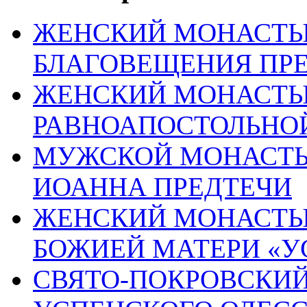
ЖЕНСКИЙ МОНАСТЫР
БЛАГОВЕЩЕНИЯ ПР
ЖЕНСКИЙ МОНАСТЫР
РАВНОАПОСТОЛЬНОЙ
МУЖСКОЙ МОНАСТЫР
ИОАННА ПРЕДТЕЧИ
ЖЕНСКИЙ МОНАСТЫР
БОЖИЕЙ МАТЕРИ «
СВЯТО-ПОКРОВСКИЙ