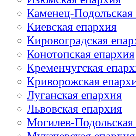
Каменец-Подольская
Киевская епархия
Кировоградская епар
Конотопская епархия
Кременчугская епарх
Криворожская епарх
Луганская епархия
Львовская епархия
Могилев-Подольская
Мукачевская епархия