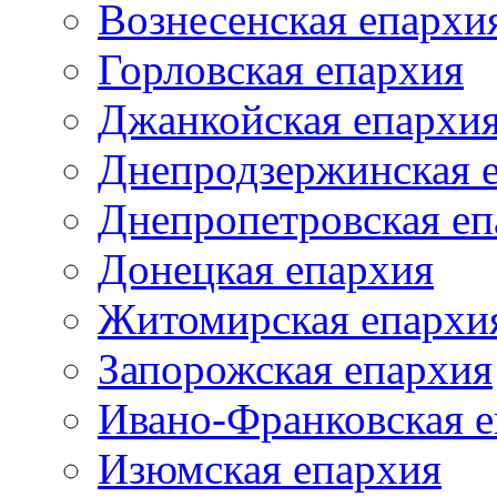
Вознесенская епархи
Горловская епархия
Джанкойская епархи
Днепродзержинская 
Днепропетровская еп
Донецкая епархия
Житомирская епархи
Запорожская епархия
Ивано-Франковская 
Изюмская епархия