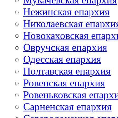
Нежинская епархия
Николаевская епархи
Новокаховская епарх
Овручская епархия
Одесская епархия
Полтавская епархия
Ровенская епархия
Ровеньковская епарх
Сарненская епархия