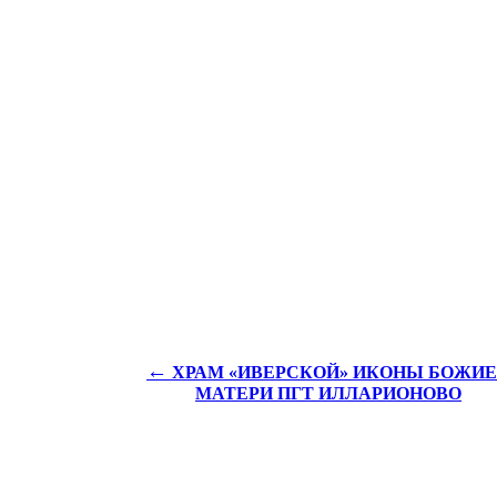
←
ХРАМ «ИВЕРСКОЙ» ИКОНЫ БОЖИ
МАТЕРИ ПГТ ИЛЛАРИОНОВО