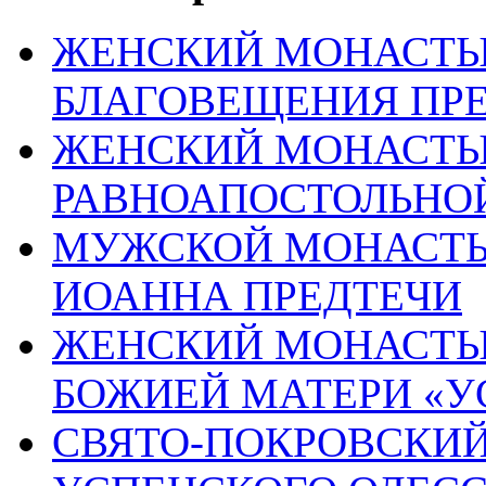
ЖЕНСКИЙ МОНАСТЫР
БЛАГОВЕЩЕНИЯ ПР
ЖЕНСКИЙ МОНАСТЫР
РАВНОАПОСТОЛЬНОЙ
МУЖСКОЙ МОНАСТЫР
ИОАННА ПРЕДТЕЧИ
ЖЕНСКИЙ МОНАСТЫР
БОЖИЕЙ МАТЕРИ «
СВЯТО-ПОКРОВСКИЙ