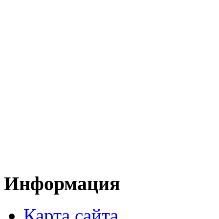
Информация
Карта сайта