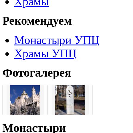
Храмы
Рекомендуем
Монастыри УПЦ
Храмы УПЦ
Фотогалерея
Монастыри