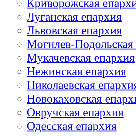
Криворожская епарх
Луганская епархия
Львовская епархия
Могилев-Подольская
Мукачевская епархия
Нежинская епархия
Николаевская епархи
Новокаховская епарх
Овручская епархия
Одесская епархия