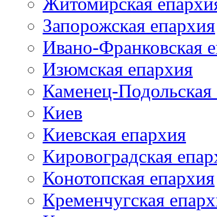
Житомирская епархи
Запорожская епархия
Ивано-Франковская 
Изюмская епархия
Каменец-Подольская
Киев
Киевская епархия
Кировоградская епар
Конотопская епархия
Кременчугская епарх