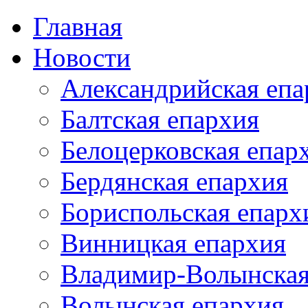
Главная
Новости
Александрийская епа
Балтская епархия
Белоцерковская епар
Бердянская епархия
Бориспольская епарх
Винницкая епархия
Владимир-Волынская
Волынская епархия