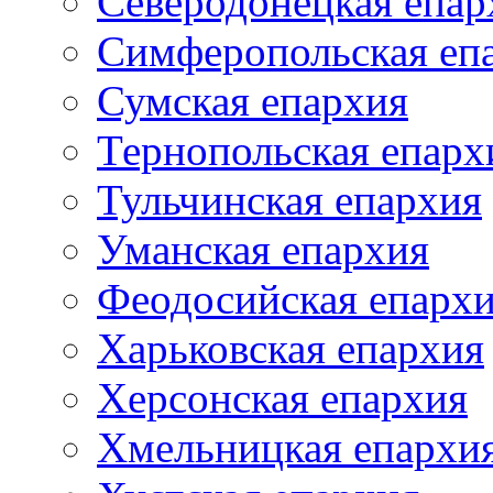
Северодонецкая епар
Симферопольская еп
Сумская епархия
Тернопольская епарх
Тульчинская епархия
Уманская епархия
Феодосийская епарх
Харьковская епархия
Херсонская епархия
Хмельницкая епархи