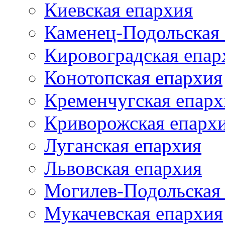
Киевская епархия
Каменец-Подольская
Кировоградская епар
Конотопская епархия
Кременчугская епарх
Криворожская епарх
Луганская епархия
Львовская епархия
Могилев-Подольская
Мукачевская епархия