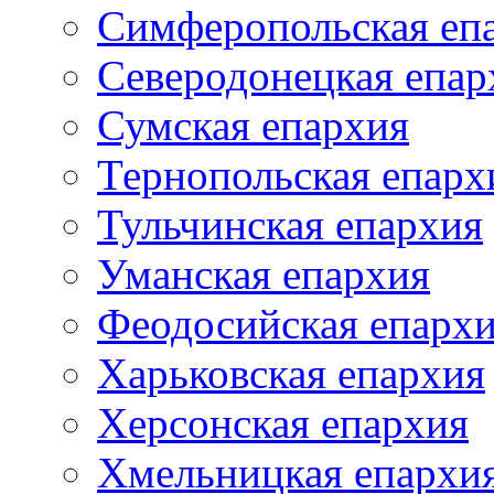
Симферопольская еп
Северодонецкая епар
Сумская епархия
Тернопольская епарх
Тульчинская епархия
Уманская епархия
Феодосийская епарх
Харьковская епархия
Херсонская епархия
Хмельницкая епархи