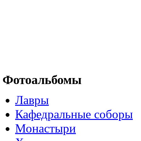
Фотоальбомы
Лавры
Кафедральные соборы
Монастыри