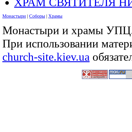
ХРАМ СВЯТИТЕЛЯ Н
Монастыри
|
Соборы
|
Храмы
Монастыри и храмы УПЦ.
При использовании матери
church-site.kiev.ua
обязате