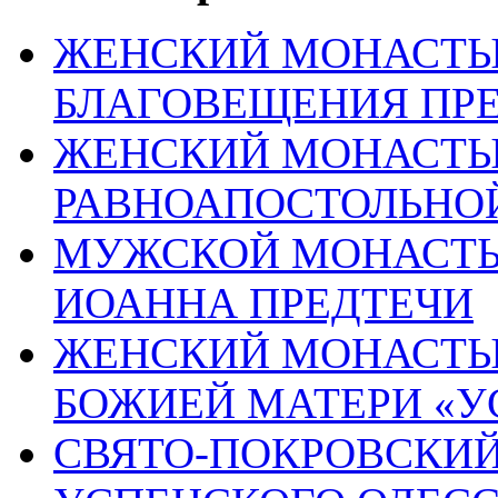
ЖЕНСКИЙ МОНАСТЫР
БЛАГОВЕЩЕНИЯ ПР
ЖЕНСКИЙ МОНАСТЫР
РАВНОАПОСТОЛЬНОЙ
МУЖСКОЙ МОНАСТЫР
ИОАННА ПРЕДТЕЧИ
ЖЕНСКИЙ МОНАСТЫР
БОЖИЕЙ МАТЕРИ «
СВЯТО-ПОКРОВСКИЙ