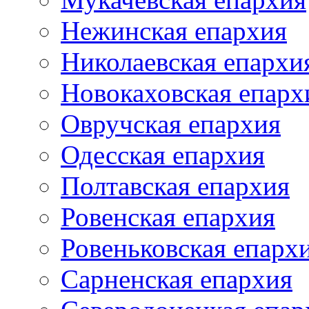
Нежинская епархия
Николаевская епархи
Новокаховская епарх
Овручская епархия
Одесская епархия
Полтавская епархия
Ровенская епархия
Ровеньковская епарх
Сарненская епархия