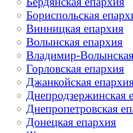
Бердянская епархия
Бориспольская епарх
Винницкая епархия
Волынская епархия
Владимир-Волынская
Горловская епархия
Джанкойская епархи
Днепродзержинская 
Днепропетровская еп
Донецкая епархия