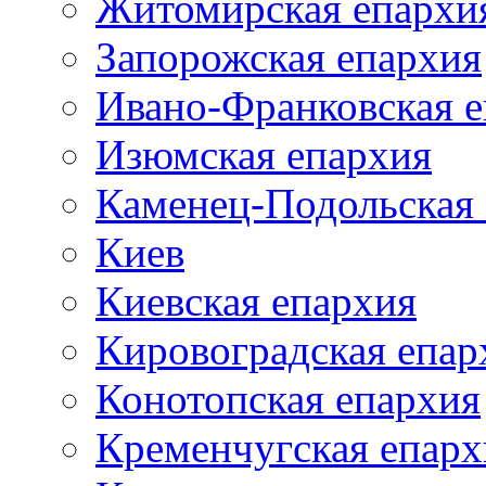
Житомирская епархи
Запорожская епархия
Ивано-Франковская 
Изюмская епархия
Каменец-Подольская
Киев
Киевская епархия
Кировоградская епар
Конотопская епархия
Кременчугская епарх