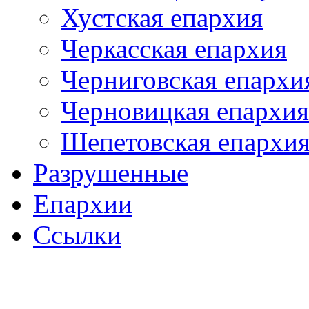
Хустская епархия
Черкасская епархия
Черниговская епархи
Черновицкая епархия
Шепетовская епархи
Разрушенные
Епархии
Ссылки