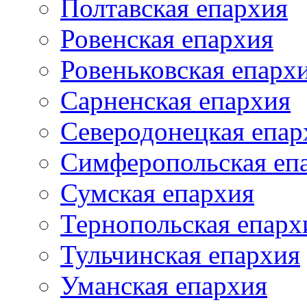
Полтавская епархия
Ровенская епархия
Ровеньковская епарх
Сарненская епархия
Северодонецкая епар
Симферопольская еп
Сумская епархия
Тернопольская епарх
Тульчинская епархия
Уманская епархия