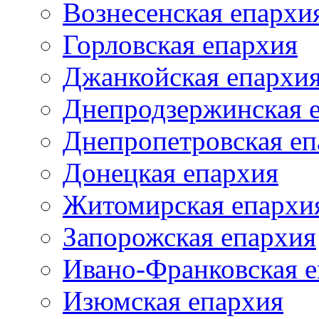
Вознесенская епархи
Горловская епархия
Джанкойская епархи
Днепродзержинская 
Днепропетровская еп
Донецкая епархия
Житомирская епархи
Запорожская епархия
Ивано-Франковская 
Изюмская епархия