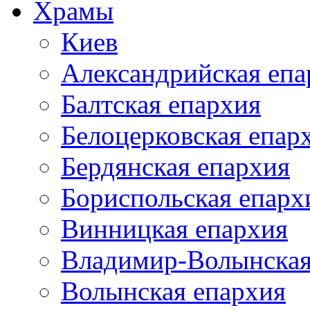
Храмы
Киев
Александрийская епа
Балтская епархия
Белоцерковская епар
Бердянская епархия
Бориспольская епарх
Винницкая епархия
Владимир-Волынская
Волынская епархия