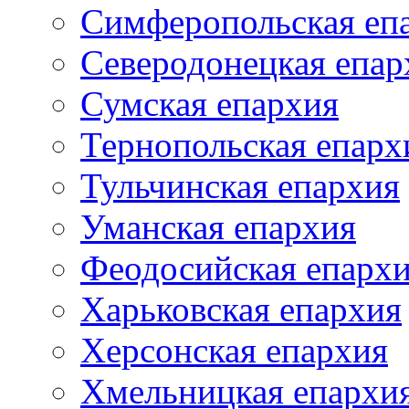
Симферопольская еп
Северодонецкая епар
Сумская епархия
Тернопольская епарх
Тульчинская епархия
Уманская епархия
Феодосийская епарх
Харьковская епархия
Херсонская епархия
Хмельницкая епархи