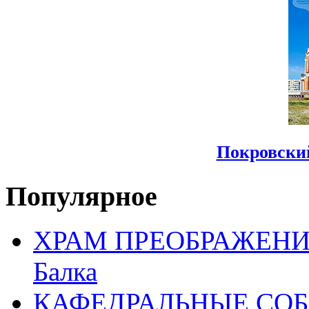
Покровски
Популярное
ХРАМ ПРЕОБРАЖЕНИЯ 
Балка
КАФЕДРАЛЬНЫЕ СО