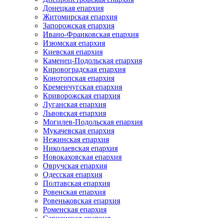
Донецкая епархия
Житомирская епархия
Запорожская епархия
Ивано-Франковская епархия
Изюмская епархия
Киевская епархия
Каменец-Подольская епархия
Кировоградская епархия
Конотопская епархия
Кременчугская епархия
Криворожская епархия
Луганская епархия
Львовская епархия
Могилев-Подольская епархия
Мукачевская епархия
Нежинская епархия
Николаевская епархия
Новокаховская епархия
Овручская епархия
Одесская епархия
Полтавская епархия
Ровенская епархия
Ровеньковская епархия
Роменская епархия