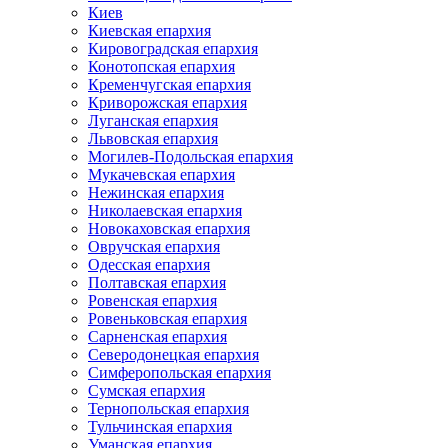
Киев
Киевская епархия
Кировоградская епархия
Конотопская епархия
Кременчугская епархия
Криворожская епархия
Луганская епархия
Львовская епархия
Могилев-Подольская епархия
Мукачевская епархия
Нежинская епархия
Николаевская епархия
Новокаховская епархия
Овручская епархия
Одесская епархия
Полтавская епархия
Ровенская епархия
Ровеньковская епархия
Сарненская епархия
Северодонецкая епархия
Симферопольская епархия
Сумская епархия
Тернопольская епархия
Тульчинская епархия
Уманская епархия