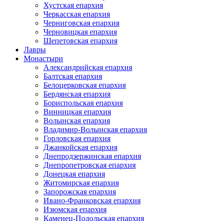
Хустская епархия
Черкасская епархия
Черниговская епархия
Черновицкая епархия
Шепетовская епархия
Лавры
Монастыри
Александрийская епархия
Балтская епархия
Белоцерковская епархия
Бердянская епархия
Бориспольская епархия
Винницкая епархия
Волынская епархия
Владимир-Волынская епархия
Горловская епархия
Джанкойская епархия
Днепродзержинская епархия
Днепропетровская епархия
Донецкая епархия
Житомирская епархия
Запорожская епархия
Ивано-Франковская епархия
Изюмская епархия
Каменец-Подольская епархия