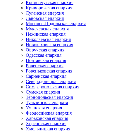
Кременчугская епархия
Криворожская епархия
Луганская епархия
Львовская епархия
Могилев-Подольская епархия
Мукачевская епархия
Нежинская епархия
Николаевская епархия
Новокаховская епархия
Овручская епархия
Одесская епархия
Полтавская епархия
Ровенская епархия
Ровеньковская епархия
Сарненская епархия
Северодонецкая епархия
Симферопольская епархия
Сумская епархия
Тернопольская епархия
Тульчинская епархия
Уманская епархия
Феодосийская епархия
Харьковская епархия
Херсонская епархия
Хмельницкая епархия