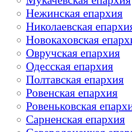
Нежинская епархия
Николаевская епархи
Новокаховская епарх
Овручская епархия
Одесская епархия
Полтавская епархия
Ровенская епархия
Ровеньковская епарх
Сарненская епархия