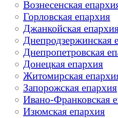
Вознесенская епархи
Горловская епархия
Джанкойская епархи
Днепродзержинская 
Днепропетровская еп
Донецкая епархия
Житомирская епархи
Запорожская епархия
Ивано-Франковская 
Изюмская епархия