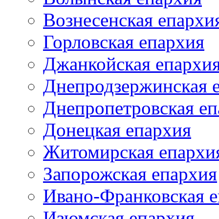
Вознесенская епархи
Горловская епархия
Джанкойская епархи
Днепродзержинская 
Днепропетровская еп
Донецкая епархия
Житомирская епархи
Запорожская епархия
Ивано-Франковская 
Изюмская епархия