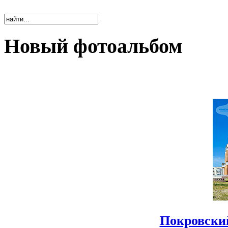
Новый фотоальбом
Покровски