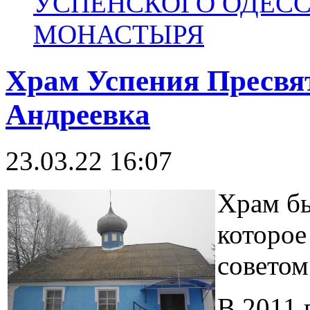
УСПЕНСКОГО ОДЕС
МОНАСТЫРЯ
Храм Успения Пресвят
Андреевка
23.03.22 16:07
Храм бы
которое
советом
В 2011 