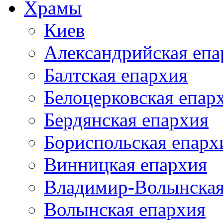
Храмы
Киев
Александрийская епа
Балтская епархия
Белоцерковская епар
Бердянская епархия
Бориспольская епарх
Винницкая епархия
Владимир-Волынская
Волынская епархия