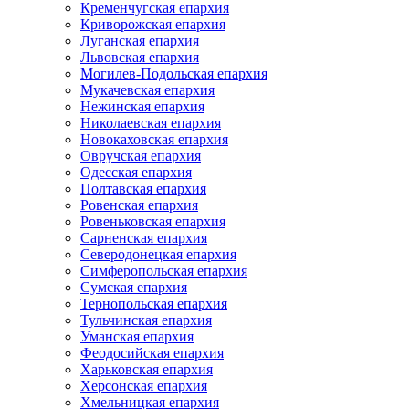
Кременчугская епархия
Криворожская епархия
Луганская епархия
Львовская епархия
Могилев-Подольская епархия
Мукачевская епархия
Нежинская епархия
Николаевская епархия
Новокаховская епархия
Овручская епархия
Одесская епархия
Полтавская епархия
Ровенская епархия
Ровеньковская епархия
Сарненская епархия
Северодонецкая епархия
Симферопольская епархия
Сумская епархия
Тернопольская епархия
Тульчинская епархия
Уманская епархия
Феодосийская епархия
Харьковская епархия
Херсонская епархия
Хмельницкая епархия