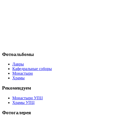
Фотоальбомы
Лавры
Кафедральные соборы
Монастыри
Храмы
Рекомендуем
Монастыри УПЦ
Храмы УПЦ
Фотогалерея