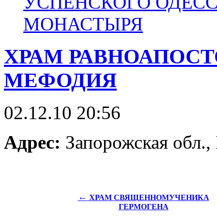
УСПЕНСКОГО ОДЕС
МОНАСТЫРЯ
ХРАМ РАВНОАПОСТ
МЕФОДИЯ
02.12.10 20:56
Адрес:
Запорожская обл., 
←
ХРАМ СВЯЩЕННОМУЧЕНИКА
ГЕРМОГЕНА