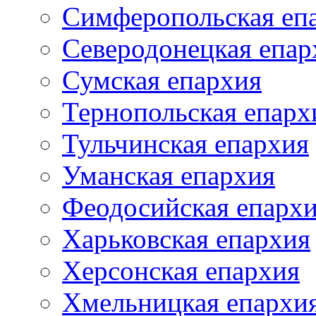
Симферопольская еп
Северодонецкая епар
Сумская епархия
Тернопольская епарх
Тульчинская епархия
Уманская епархия
Феодосийская епарх
Харьковская епархия
Херсонская епархия
Хмельницкая епархи