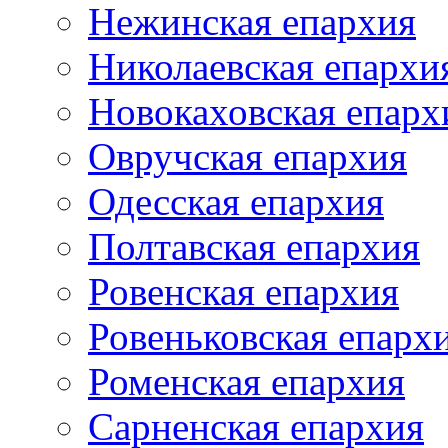
Нежинская епархия
Николаевская епархи
Новокаховская епарх
Овручская епархия
Одесская епархия
Полтавская епархия
Ровенская епархия
Ровеньковская епарх
Роменская епархия
Сарненская епархия