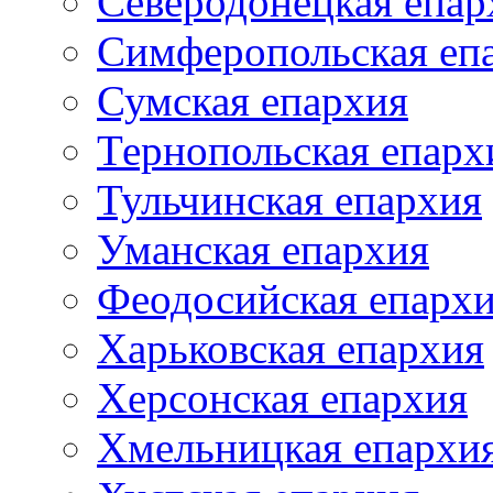
Северодонецкая епар
Симферопольская еп
Сумская епархия
Тернопольская епарх
Тульчинская епархия
Уманская епархия
Феодосийская епарх
Харьковская епархия
Херсонская епархия
Хмельницкая епархи