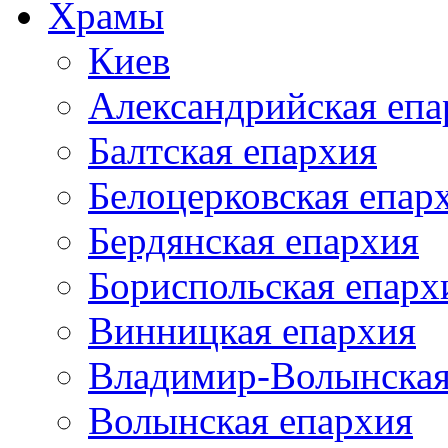
Храмы
Киев
Александрийская епа
Балтская епархия
Белоцерковская епар
Бердянская епархия
Бориспольская епарх
Винницкая епархия
Владимир-Волынская
Волынская епархия