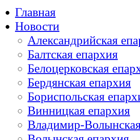
Главная
Новости
Александрийская епа
Балтская епархия
Белоцерковская епар
Бердянская епархия
Бориспольская епарх
Винницкая епархия
Владимир-Волынская
Волынская епархия