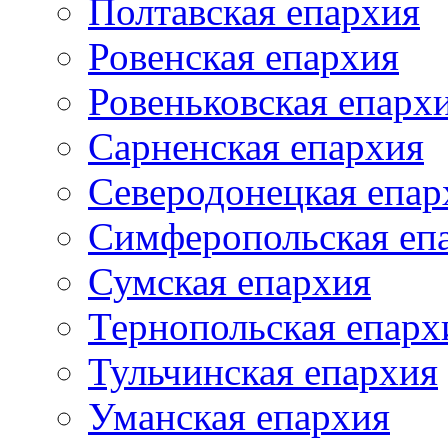
Полтавская епархия
Ровенская епархия
Ровеньковская епарх
Сарненская епархия
Северодонецкая епар
Симферопольская еп
Сумская епархия
Тернопольская епарх
Тульчинская епархия
Уманская епархия