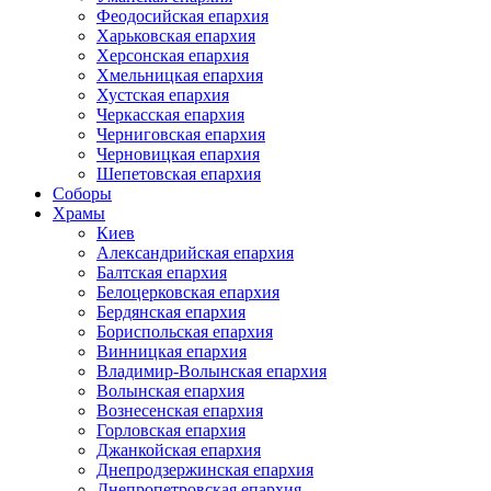
Феодосийская епархия
Харьковская епархия
Херсонская епархия
Хмельницкая епархия
Хустская епархия
Черкасская епархия
Черниговская епархия
Черновицкая епархия
Шепетовская епархия
Соборы
Храмы
Киев
Александрийская епархия
Балтская епархия
Белоцерковская епархия
Бердянская епархия
Бориспольская епархия
Винницкая епархия
Владимир-Волынская епархия
Волынская епархия
Вознесенская епархия
Горловская епархия
Джанкойская епархия
Днепродзержинская епархия
Днепропетровская епархия