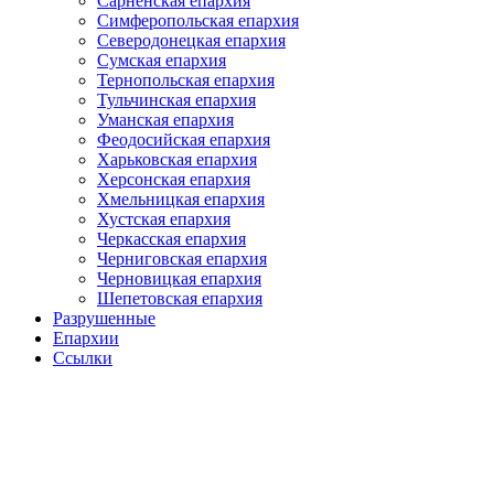
Сарненская епархия
Симферопольская епархия
Северодонецкая епархия
Сумская епархия
Тернопольская епархия
Тульчинская епархия
Уманская епархия
Феодосийская епархия
Харьковская епархия
Херсонская епархия
Хмельницкая епархия
Хустская епархия
Черкасская епархия
Черниговская епархия
Черновицкая епархия
Шепетовская епархия
Разрушенные
Епархии
Ссылки