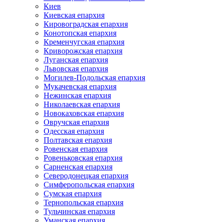
Киев
Киевская епархия
Кировоградская епархия
Конотопская епархия
Кременчугская епархия
Криворожская епархия
Луганская епархия
Львовская епархия
Могилев-Подольская епархия
Мукачевская епархия
Нежинская епархия
Николаевская епархия
Новокаховская епархия
Овручская епархия
Одесская епархия
Полтавская епархия
Ровенская епархия
Ровеньковская епархия
Сарненская епархия
Северодонецкая епархия
Симферопольская епархия
Сумская епархия
Тернопольская епархия
Тульчинская епархия
Уманская епархия