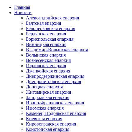
Главная
Новости
Александрийская епархия
Балтская епархия
Белоцерковская епархия
Бердянская епархия
Бориспольская епархия
Винницкая епархия
Владимир-Волынская епархия
Волынская епархия
Вознесенская епархия
Горловская епархия
Джанкойская епархия
Днепродзержинская епархия
Днепропетровская епархия
Донецкая епархия
Житомирская епархия
Запорожская епархия
Ивано-Франковская епархия
Изюмская епархия
Каменец-Подольская епархия
Киевская епархия
Кировоградская епархия
Конотопская епархия