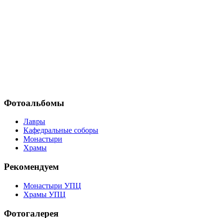
Фотоальбомы
Лавры
Кафедральные соборы
Монастыри
Храмы
Рекомендуем
Монастыри УПЦ
Храмы УПЦ
Фотогалерея