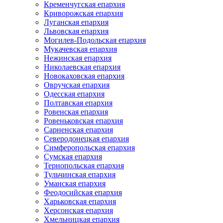
Кременчугская епархия
Криворожская епархия
Луганская епархия
Львовская епархия
Могилев-Подольская епархия
Мукачевская епархия
Нежинская епархия
Николаевская епархия
Новокаховская епархия
Овручская епархия
Одесская епархия
Полтавская епархия
Ровенская епархия
Ровеньковская епархия
Сарненская епархия
Северодонецкая епархия
Симферопольская епархия
Сумская епархия
Тернопольская епархия
Тульчинская епархия
Уманская епархия
Феодосийская епархия
Харьковская епархия
Херсонская епархия
Хмельницкая епархия