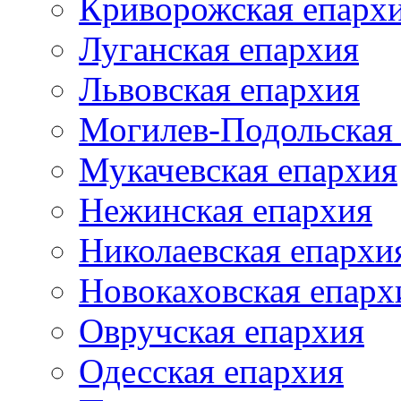
Криворожская епарх
Луганская епархия
Львовская епархия
Могилев-Подольская
Мукачевская епархия
Нежинская епархия
Николаевская епархи
Новокаховская епарх
Овручская епархия
Одесская епархия