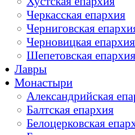
Хустская епархия
Черкасская епархия
Черниговская епархи
Черновицкая епархия
Шепетовская епархи
Лавры
Монастыри
Александрийская епа
Балтская епархия
Белоцерковская епар