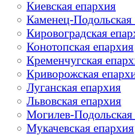
Киевская епархия
Каменец-Подольская
Кировоградская епар
Конотопская епархия
Кременчугская епарх
Криворожская епарх
Луганская епархия
Львовская епархия
Могилев-Подольская
Мукачевская епархия