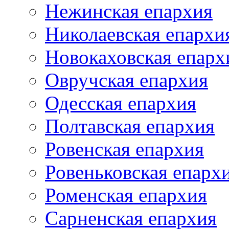
Нежинская епархия
Николаевская епархи
Новокаховская епарх
Овручская епархия
Одесская епархия
Полтавская епархия
Ровенская епархия
Ровеньковская епарх
Роменская епархия
Сарненская епархия