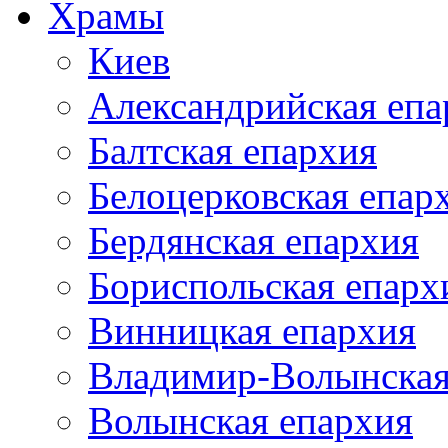
Храмы
Киев
Александрийская епа
Балтская епархия
Белоцерковская епар
Бердянская епархия
Бориспольская епарх
Винницкая епархия
Владимир-Волынская
Волынская епархия