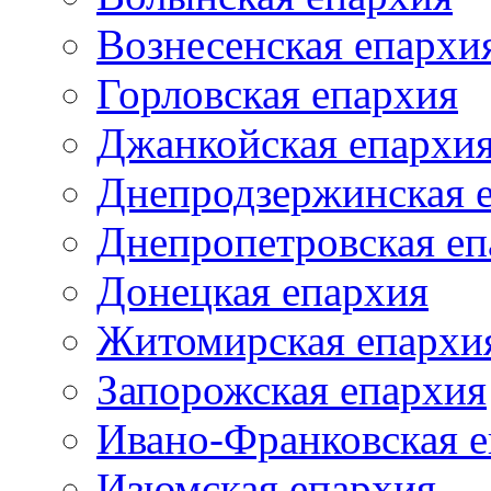
Вознесенская епархи
Горловская епархия
Джанкойская епархи
Днепродзержинская 
Днепропетровская еп
Донецкая епархия
Житомирская епархи
Запорожская епархия
Ивано-Франковская 
Изюмская епархия