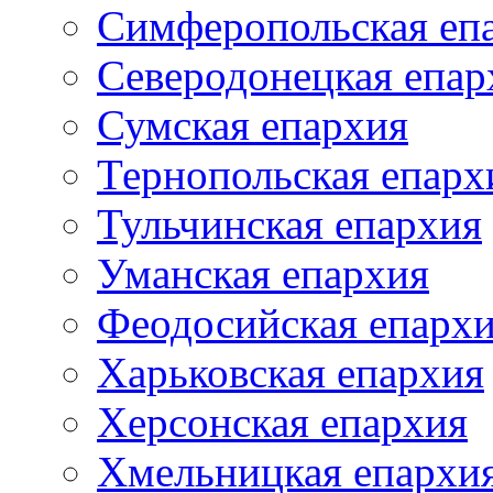
Симферопольская еп
Северодонецкая епар
Сумская епархия
Тернопольская епарх
Тульчинская епархия
Уманская епархия
Феодосийская епарх
Харьковская епархия
Херсонская епархия
Хмельницкая епархи