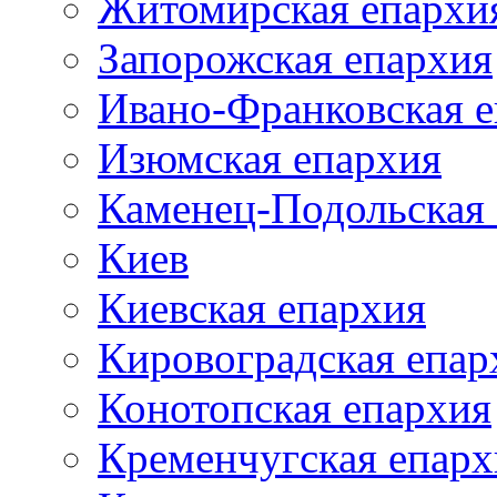
Житомирская епархи
Запорожская епархия
Ивано-Франковская 
Изюмская епархия
Каменец-Подольская
Киев
Киевская епархия
Кировоградская епар
Конотопская епархия
Кременчугская епарх