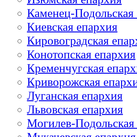
Каменец-Подольская
Киевская епархия
Кировоградская епар
Конотопская епархия
Кременчугская епарх
Криворожская епарх
Луганская епархия
Львовская епархия
Могилев-Подольская
Мукачевская епархия