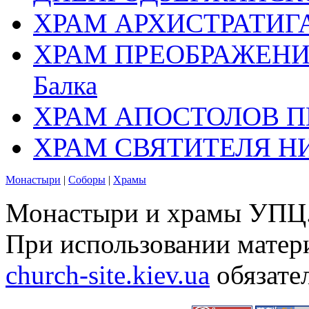
ХРАМ АРХИСТРАТИГ
ХРАМ ПРЕОБРАЖЕНИЯ 
Балка
ХРАМ АПОСТОЛОВ П
ХРАМ СВЯТИТЕЛЯ Н
Монастыри
|
Соборы
|
Храмы
Монастыри и храмы УПЦ.
При использовании матери
church-site.kiev.ua
обязате