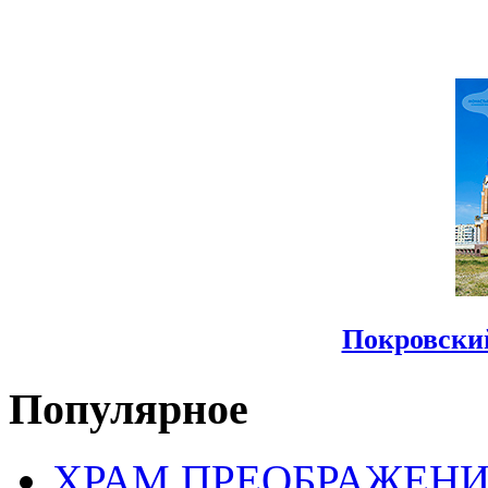
Покровски
Популярное
ХРАМ ПРЕОБРАЖЕНИЯ 