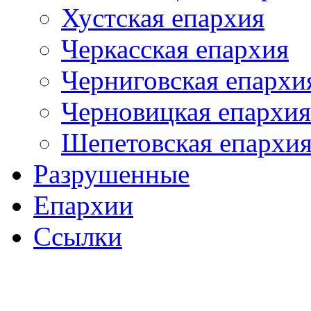
Хустская епархия
Черкасская епархия
Черниговская епархи
Черновицкая епархия
Шепетовская епархи
Разрушенные
Епархии
Ссылки