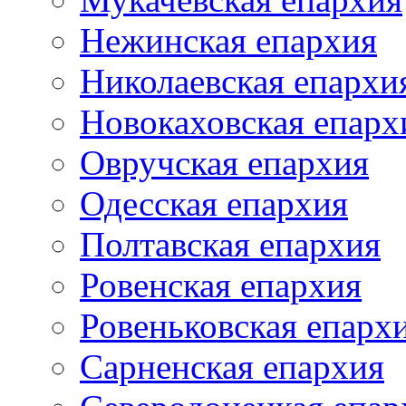
Нежинская епархия
Николаевская епархи
Новокаховская епарх
Овручская епархия
Одесская епархия
Полтавская епархия
Ровенская епархия
Ровеньковская епарх
Сарненская епархия