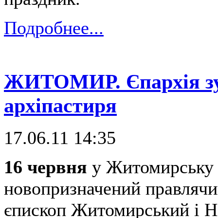
Подробнее...
ЖИТОМИР. Єпархія зу
архіпастиря
17.06.11 14:35
16 червня
у Житомирську 
новопризначений правлячи
єпископ Житомирський і 