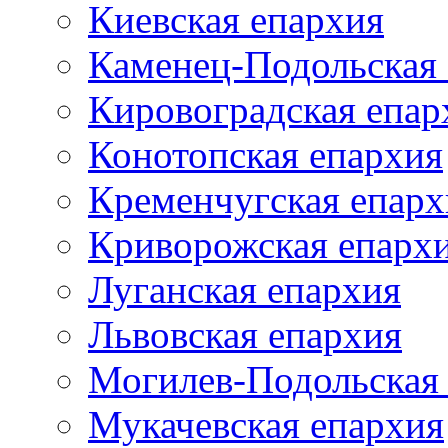
Киевская епархия
Каменец-Подольская
Кировоградская епар
Конотопская епархия
Кременчугская епарх
Криворожская епарх
Луганская епархия
Львовская епархия
Могилев-Подольская
Мукачевская епархия