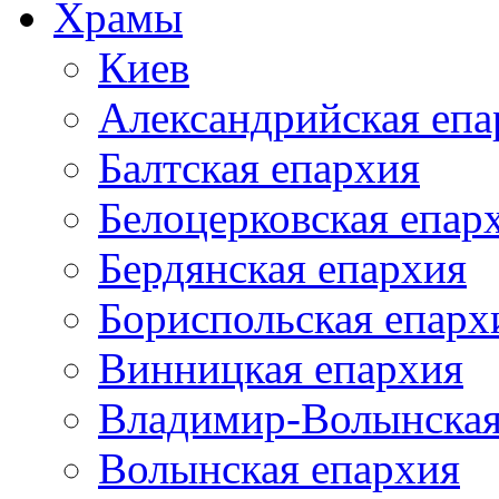
Храмы
Киев
Александрийская епа
Балтская епархия
Белоцерковская епар
Бердянская епархия
Бориспольская епарх
Винницкая епархия
Владимир-Волынская
Волынская епархия