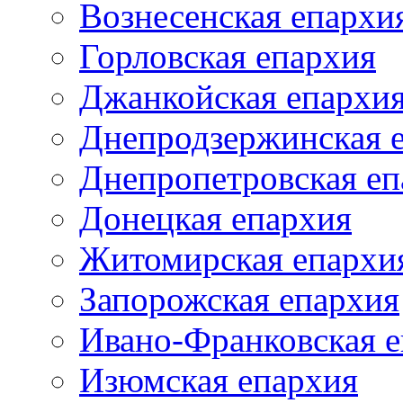
Вознесенская епархи
Горловская епархия
Джанкойская епархи
Днепродзержинская 
Днепропетровская еп
Донецкая епархия
Житомирская епархи
Запорожская епархия
Ивано-Франковская 
Изюмская епархия