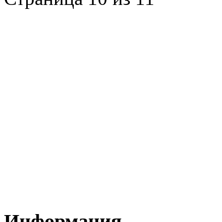
Информация