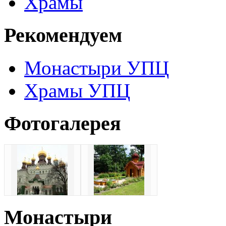
Храмы
Рекомендуем
Монастыри УПЦ
Храмы УПЦ
Фотогалерея
Монастыри