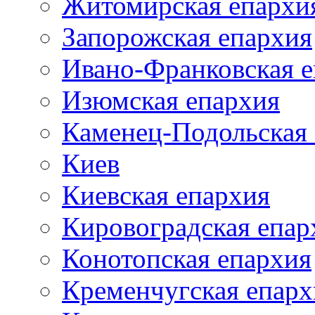
Житомирская епархи
Запорожская епархия
Ивано-Франковская 
Изюмская епархия
Каменец-Подольская
Киев
Киевская епархия
Кировоградская епар
Конотопская епархия
Кременчугская епарх