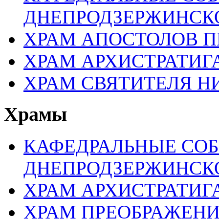
ДНЕПРОДЗЕРЖИНСК
ХРАМ АПОСТОЛОВ П
ХРАМ АРХИСТРАТИГ
ХРАМ СВЯТИТЕЛЯ Н
Храмы
КАФЕДРАЛЬНЫЕ СО
ДНЕПРОДЗЕРЖИНСК
ХРАМ АРХИСТРАТИГ
ХРАМ ПРЕОБРАЖЕНИЯ 