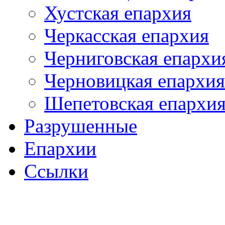
Хустская епархия
Черкасская епархия
Черниговская епархи
Черновицкая епархия
Шепетовская епархи
Разрушенные
Епархии
Ссылки