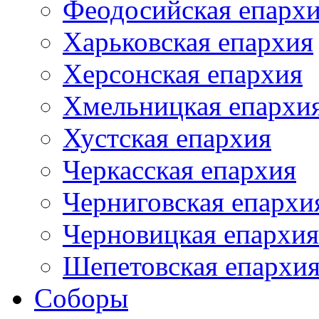
Феодосийская епарх
Харьковская епархия
Херсонская епархия
Хмельницкая епархи
Хустская епархия
Черкасская епархия
Черниговская епархи
Черновицкая епархия
Шепетовская епархи
Соборы