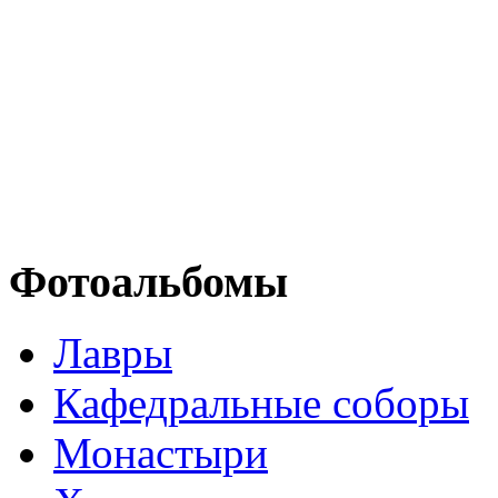
Фотоальбомы
Лавры
Кафедральные соборы
Монастыри