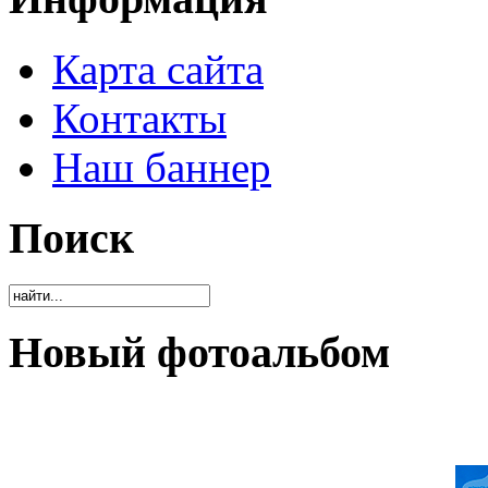
Карта сайта
Контакты
Наш баннер
Поиск
Новый фотоальбом