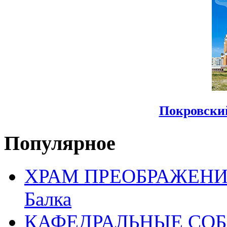
Покровски
Популярное
ХРАМ ПРЕОБРАЖЕНИЯ 
Балка
КАФЕДРАЛЬНЫЕ СО