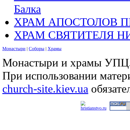
Балка
ХРАМ АПОСТОЛОВ П
ХРАМ СВЯТИТЕЛЯ Н
Монастыри
|
Соборы
|
Храмы
Монастыри и храмы УПЦ.
При использовании матери
church-site.kiev.ua
обязате