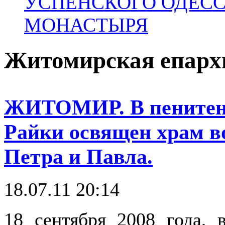
УСПЕНСКОГО ОДЕС
МОНАСТЫРЯ
Житомирская епарх
ЖИТОМИР. В пенитенц
Райки освящен храм в
Петра и Павла.
18.07.11 20:14
18 сентября 2008 года, 