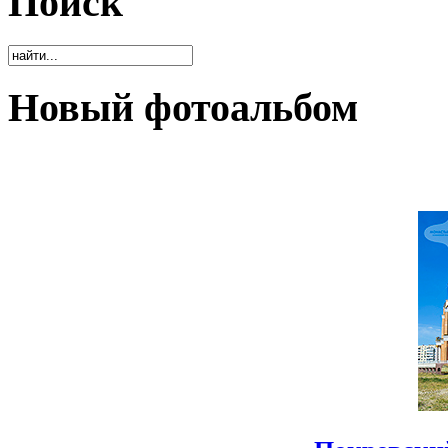
Поиск
Новый фотоальбом