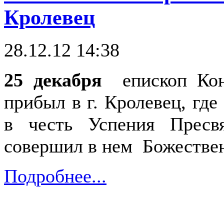
Кролевец
28.12.12 14:38
25 декабря
епископ
Ко
прибыл в
г. Кролевец,
где
в
честь Успения Пресв
совершил в нем Божестве
Подробнее...