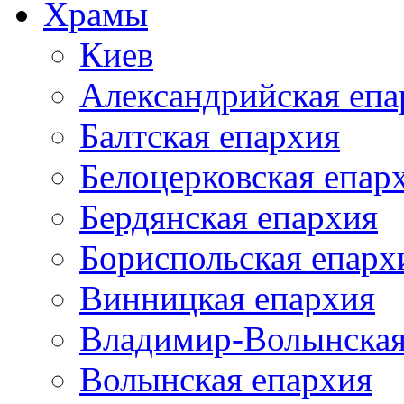
Храмы
Киев
Александрийская епа
Балтская епархия
Белоцерковская епар
Бердянская епархия
Бориспольская епарх
Винницкая епархия
Владимир-Волынская
Волынская епархия