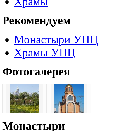
Храмы
Рекомендуем
Монастыри УПЦ
Храмы УПЦ
Фотогалерея
Монастыри