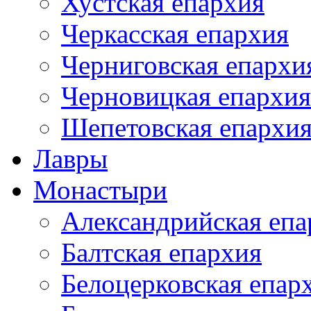
Хустская епархия
Черкасская епархия
Черниговская епархи
Черновицкая епархия
Шепетовская епархи
Лавры
Монастыри
Александрийская епа
Балтская епархия
Белоцерковская епар