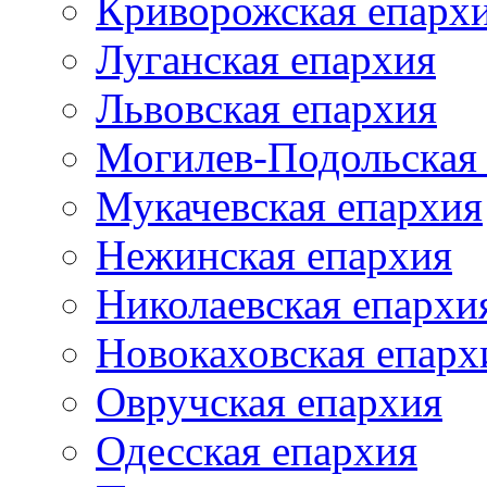
Криворожская епарх
Луганская епархия
Львовская епархия
Могилев-Подольская
Мукачевская епархия
Нежинская епархия
Николаевская епархи
Новокаховская епарх
Овручская епархия
Одесская епархия