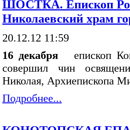
ШОСТКА. Епископ Ром
Николаевский храм го
20.12.12 11:59
16 декабря
е
пископ
Ко
совершил чин освящен
Николая
,
Архиепископа
М
Подробнее...