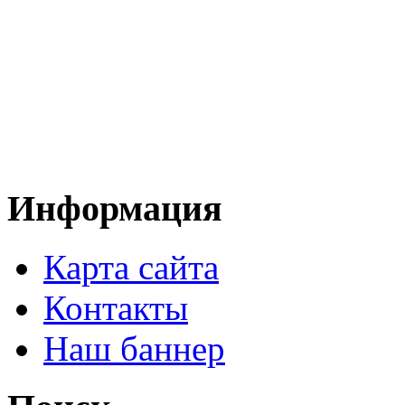
Информация
Карта сайта
Контакты
Наш баннер