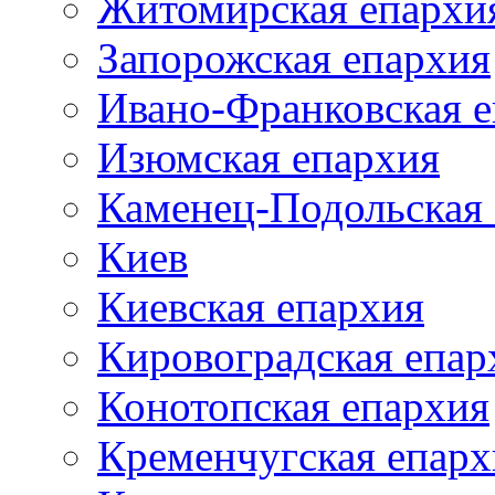
Житомирская епархи
Запорожская епархия
Ивано-Франковская 
Изюмская епархия
Каменец-Подольская
Киев
Киевская епархия
Кировоградская епар
Конотопская епархия
Кременчугская епарх