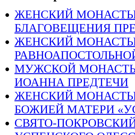
ЖЕНСКИЙ МОНАСТЫР
БЛАГОВЕЩЕНИЯ ПР
ЖЕНСКИЙ МОНАСТЫР
РАВНОАПОСТОЛЬНОЙ
МУЖСКОЙ МОНАСТЫР
ИОАННА ПРЕДТЕЧИ
ЖЕНСКИЙ МОНАСТЫР
БОЖИЕЙ МАТЕРИ «
СВЯТО-ПОКРОВСКИЙ