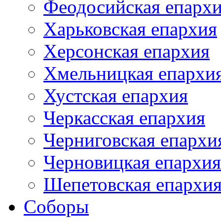
Феодосийская епарх
Харьковская епархия
Херсонская епархия
Хмельницкая епархи
Хустская епархия
Черкасская епархия
Черниговская епархи
Черновицкая епархия
Шепетовская епархи
Соборы