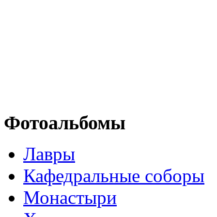
Фотоальбомы
Лавры
Кафедральные соборы
Монастыри