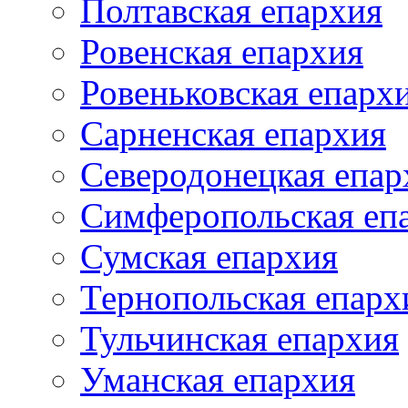
Полтавская епархия
Ровенская епархия
Ровеньковская епарх
Сарненская епархия
Северодонецкая епар
Симферопольская еп
Сумская епархия
Тернопольская епарх
Тульчинская епархия
Уманская епархия