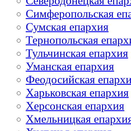
Северодонецкая епар
Симферопольская еп
Сумская епархия
Тернопольская епарх
Тульчинская епархия
Уманская епархия
Феодосийская епарх
Харьковская епархия
Херсонская епархия
Хмельницкая епархи