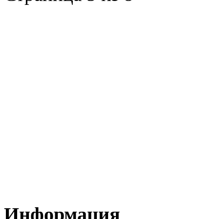
Информация