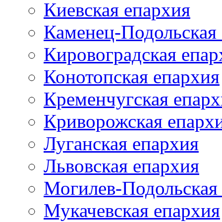
Киевская епархия
Каменец-Подольская
Кировоградская епар
Конотопская епархия
Кременчугская епарх
Криворожская епарх
Луганская епархия
Львовская епархия
Могилев-Подольская
Мукачевская епархия