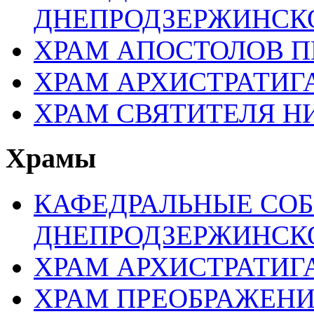
ДНЕПРОДЗЕРЖИНСК
ХРАМ АПОСТОЛОВ П
ХРАМ АРХИСТРАТИГ
ХРАМ СВЯТИТЕЛЯ Н
Храмы
КАФЕДРАЛЬНЫЕ СО
ДНЕПРОДЗЕРЖИНСК
ХРАМ АРХИСТРАТИГ
ХРАМ ПРЕОБРАЖЕНИЯ 