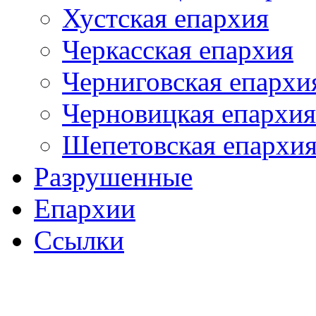
Хустская епархия
Черкасская епархия
Черниговская епархи
Черновицкая епархия
Шепетовская епархи
Разрушенные
Епархии
Ссылки