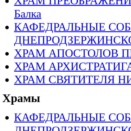
ХРАМ ПРЕОБРАЖЕНИЯ 
Балка
КАФЕДРАЛЬНЫЕ СО
ДНЕПРОДЗЕРЖИНСК
ХРАМ АПОСТОЛОВ П
ХРАМ АРХИСТРАТИГ
ХРАМ СВЯТИТЕЛЯ Н
Храмы
КАФЕДРАЛЬНЫЕ СО
ДНЕПРОДЗЕРЖИНСК