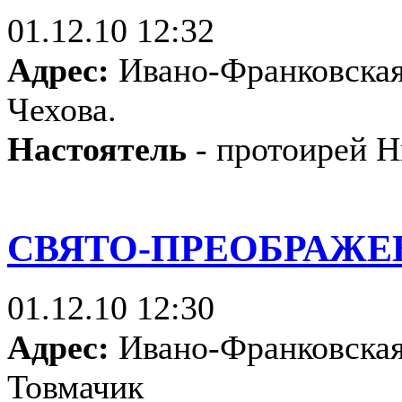
01.12.10 12:32
Адрес:
Ивано-Франковская 
Чехова.
Настоятель
- протоирей Н
СВЯТО-ПРЕОБРАЖЕ
01.12.10 12:30
Адрес:
Ивано-Франковская 
Товмачик