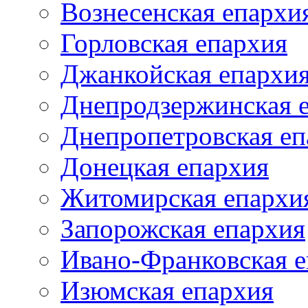
Вознесенская епархи
Горловская епархия
Джанкойская епархи
Днепродзержинская 
Днепропетровская еп
Донецкая епархия
Житомирская епархи
Запорожская епархия
Ивано-Франковская 
Изюмская епархия