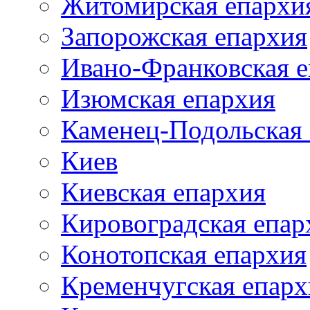
Житомирская епархи
Запорожская епархия
Ивано-Франковская 
Изюмская епархия
Каменец-Подольская
Киев
Киевская епархия
Кировоградская епар
Конотопская епархия
Кременчугская епарх