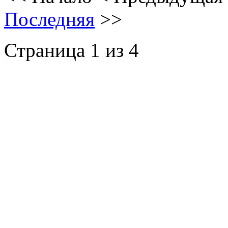
Последняя
>>
Страница 1 из 4