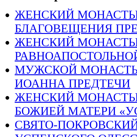
ЖЕНСКИЙ МОНАСТЫР
БЛАГОВЕЩЕНИЯ ПР
ЖЕНСКИЙ МОНАСТЫР
РАВНОАПОСТОЛЬНОЙ
МУЖСКОЙ МОНАСТЫР
ИОАННА ПРЕДТЕЧИ
ЖЕНСКИЙ МОНАСТЫР
БОЖИЕЙ МАТЕРИ «
СВЯТО-ПОКРОВСКИЙ