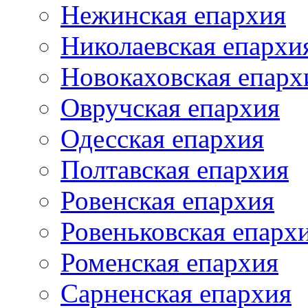
Нежинская епархия
Николаевская епархи
Новокаховская епарх
Овручская епархия
Одесская епархия
Полтавская епархия
Ровенская епархия
Ровеньковская епарх
Роменская епархия
Сарненская епархия