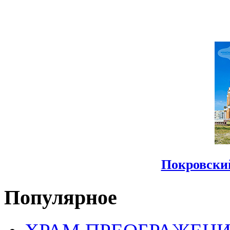
Покровски
Популярное