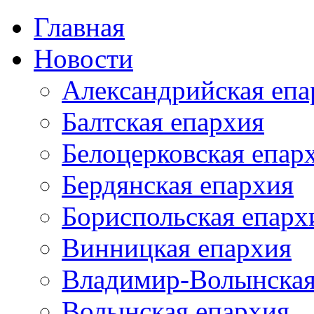
Главная
Новости
Александрийская епа
Балтская епархия
Белоцерковская епар
Бердянская епархия
Бориспольская епарх
Винницкая епархия
Владимир-Волынская
Волынская епархия