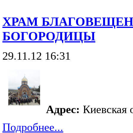
ХРАМ БЛАГОВЕЩЕН
БОГОРОДИЦЫ
29.11.12 16:31
Адрес:
Киевская о
Подробнее...