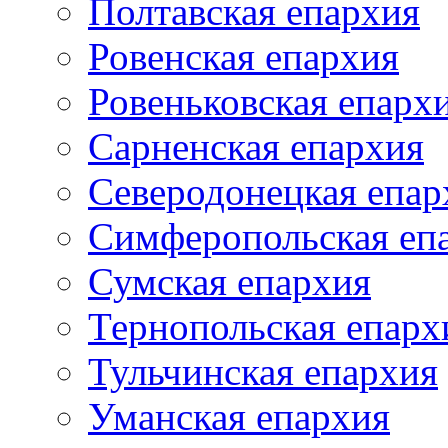
Полтавская епархия
Ровенская епархия
Ровеньковская епарх
Сарненская епархия
Северодонецкая епар
Симферопольская еп
Сумская епархия
Тернопольская епарх
Тульчинская епархия
Уманская епархия