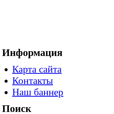
Информация
Карта сайта
Контакты
Наш баннер
Поиск