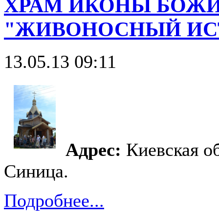
ХРАМ ИКОНЫ БОЖИ
"ЖИВОНОСНЫЙ ИСТ
13.05.13 09:11
Адрес:
Киевская об
Синица.
Подробнее...