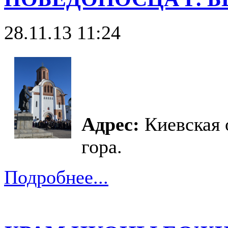
28.11.13 11:24
Адрес:
Киевская о
гора.
Подробнее...