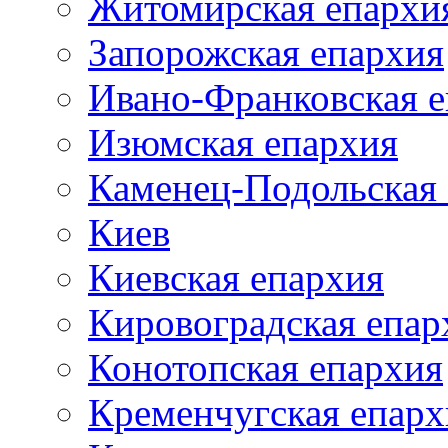
Житомирская епархи
Запорожская епархия
Ивано-Франковская 
Изюмская епархия
Каменец-Подольская
Киев
Киевская епархия
Кировоградская епар
Конотопская епархия
Кременчугская епарх