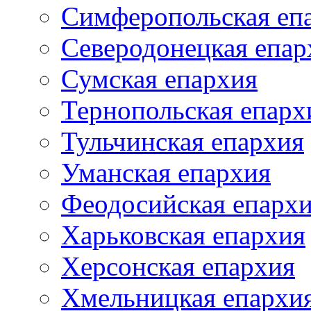
Симферопольская еп
Северодонецкая епар
Сумская епархия
Тернопольская епарх
Тульчинская епархия
Уманская епархия
Феодосийская епарх
Харьковская епархия
Херсонская епархия
Хмельницкая епархи