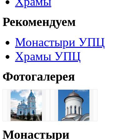
Храмы
Рекомендуем
Монастыри УПЦ
Храмы УПЦ
Фотогалерея
Монастыри