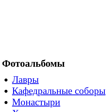
Фотоальбомы
Лавры
Кафедральные соборы
Монастыри