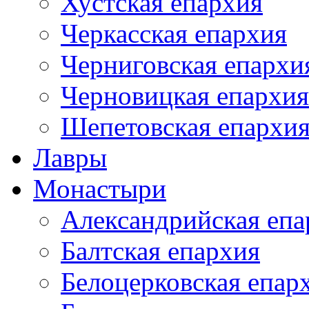
Хустская епархия
Черкасская епархия
Черниговская епархи
Черновицкая епархия
Шепетовская епархи
Лавры
Монастыри
Александрийская епа
Балтская епархия
Белоцерковская епар