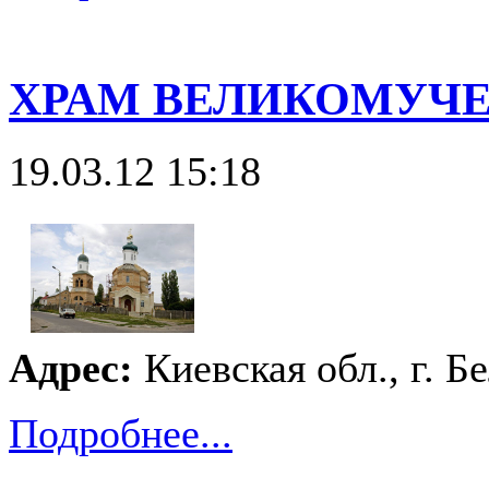
ХРАМ ВЕЛИКОМУЧ
19.03.12 15:18
Адрес:
Киевская обл., г. Б
Подробнее...