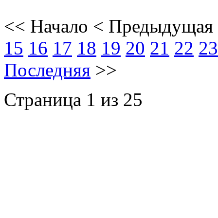
<<
Начало
<
Предыдущая
15
16
17
18
19
20
21
22
23
Последняя
>>
Страница 1 из 25