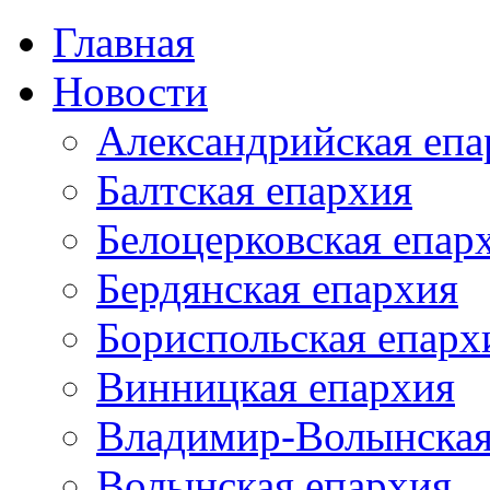
Главная
Новости
Александрийская епа
Балтская епархия
Белоцерковская епар
Бердянская епархия
Бориспольская епарх
Винницкая епархия
Владимир-Волынская
Волынская епархия