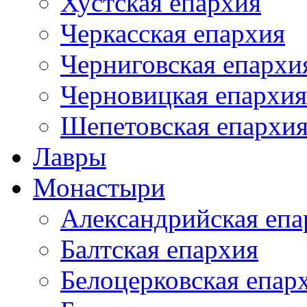
Хустская епархия
Черкасская епархия
Черниговская епархи
Черновицкая епархия
Шепетовская епархи
Лавры
Монастыри
Александрийская епа
Балтская епархия
Белоцерковская епар