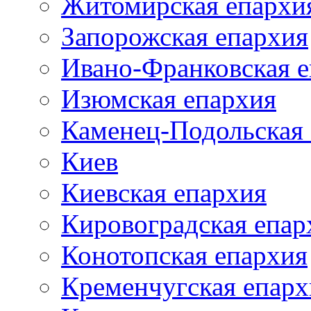
Житомирская епархи
Запорожская епархия
Ивано-Франковская 
Изюмская епархия
Каменец-Подольская
Киев
Киевская епархия
Кировоградская епар
Конотопская епархия
Кременчугская епарх