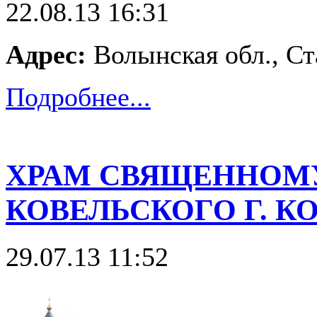
22.08.13 16:31
Адрес:
Волынская обл., Ст
Подробнее...
ХРАМ СВЯЩЕННОМ
КОВЕЛЬСКОГО Г. К
29.07.13 11:52