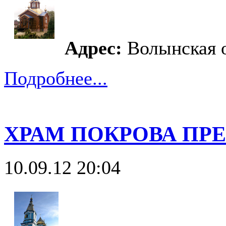
Адрес:
Волынская об
Подробнее...
ХРАМ ПОКРОВА ПР
10.09.12 20:04