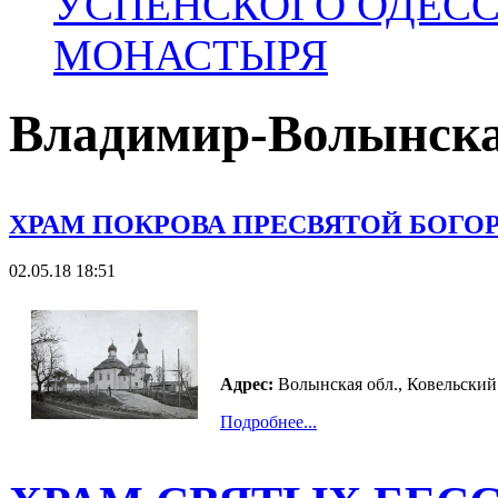
УСПЕНСКОГО ОДЕС
МОНАСТЫРЯ
Владимир-Волынска
ХРАМ ПОКРОВА ПРЕСВЯТОЙ БОГО
02.05.18 18:51
Адрес:
Волынская обл., Ковельский 
Подробнее...