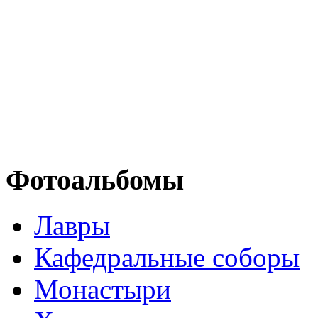
Фотоальбомы
Лавры
Кафедральные соборы
Монастыри