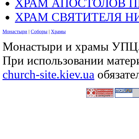
ХРАМ АПОСТОЛОВ П
ХРАМ СВЯТИТЕЛЯ Н
Монастыри
|
Соборы
|
Храмы
Монастыри и храмы УПЦ.
При использовании матери
church-site.kiev.ua
обязате