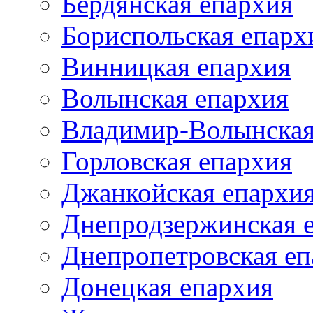
Бердянская епархия
Бориспольская епарх
Винницкая епархия
Волынская епархия
Владимир-Волынская
Горловская епархия
Джанкойская епархи
Днепродзержинская 
Днепропетровская еп
Донецкая епархия