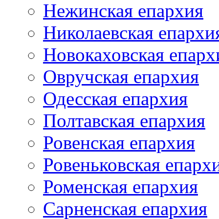
Нежинская епархия
Николаевская епархи
Новокаховская епарх
Овручская епархия
Одесская епархия
Полтавская епархия
Ровенская епархия
Ровеньковская епарх
Роменская епархия
Сарненская епархия