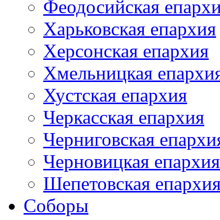
Феодосийская епарх
Харьковская епархия
Херсонская епархия
Хмельницкая епархи
Хустская епархия
Черкасская епархия
Черниговская епархи
Черновицкая епархия
Шепетовская епархи
Соборы