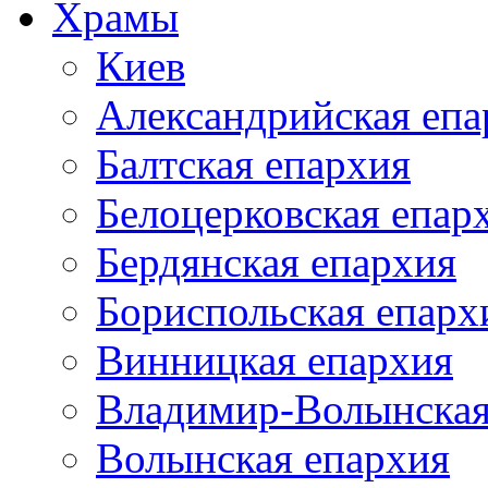
Храмы
Киев
Александрийская епа
Балтская епархия
Белоцерковская епар
Бердянская епархия
Бориспольская епарх
Винницкая епархия
Владимир-Волынская
Волынская епархия