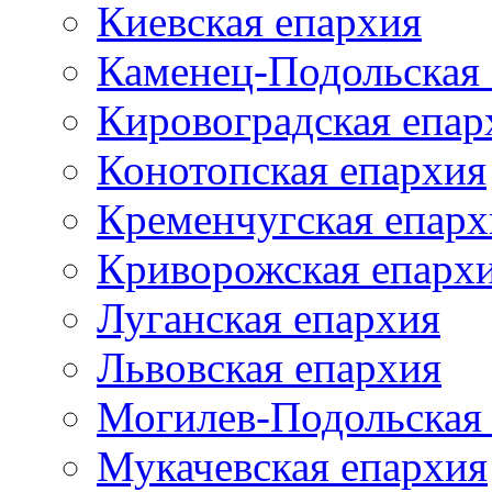
Киевская епархия
Каменец-Подольская
Кировоградская епар
Конотопская епархия
Кременчугская епарх
Криворожская епарх
Луганская епархия
Львовская епархия
Могилев-Подольская
Мукачевская епархия