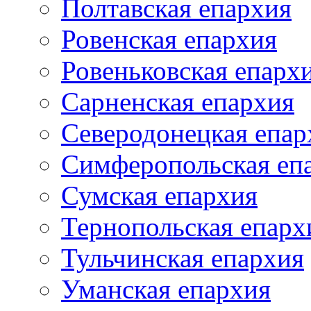
Полтавская епархия
Ровенская епархия
Ровеньковская епарх
Сарненская епархия
Северодонецкая епар
Симферопольская еп
Сумская епархия
Тернопольская епарх
Тульчинская епархия
Уманская епархия