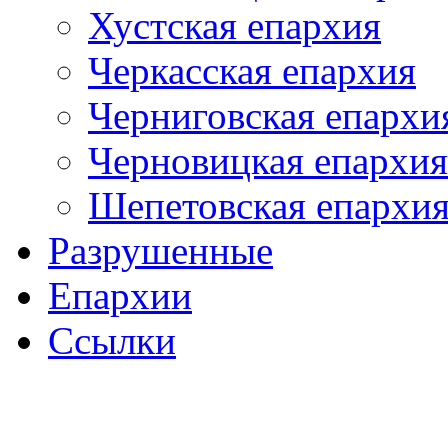
Хустская епархия
Черкасская епархия
Черниговская епархи
Черновицкая епархия
Шепетовская епархи
Разрушенные
Епархии
Ссылки