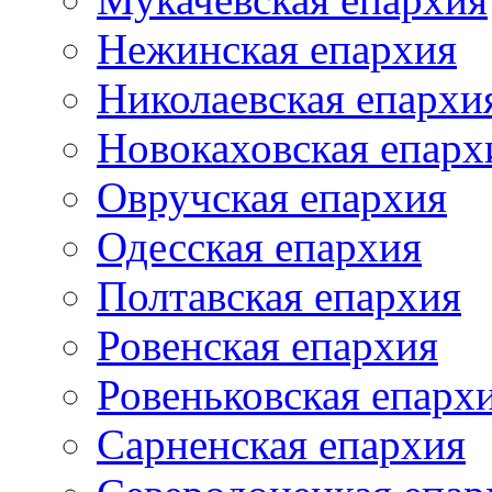
Нежинская епархия
Николаевская епархи
Новокаховская епарх
Овручская епархия
Одесская епархия
Полтавская епархия
Ровенская епархия
Ровеньковская епарх
Сарненская епархия