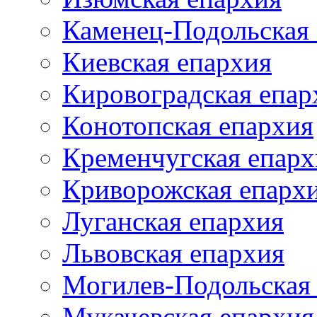
Каменец-Подольская
Киевская епархия
Кировоградская епар
Конотопская епархия
Кременчугская епарх
Криворожская епарх
Луганская епархия
Львовская епархия
Могилев-Подольская
Мукачевская епархия