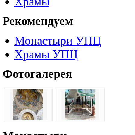
Храмы
Рекомендуем
Монастыри УПЦ
Храмы УПЦ
Фотогалерея