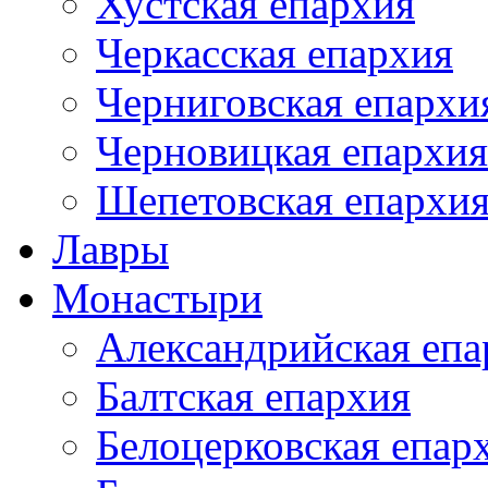
Хустская епархия
Черкасская епархия
Черниговская епархи
Черновицкая епархия
Шепетовская епархи
Лавры
Монастыри
Александрийская епа
Балтская епархия
Белоцерковская епар