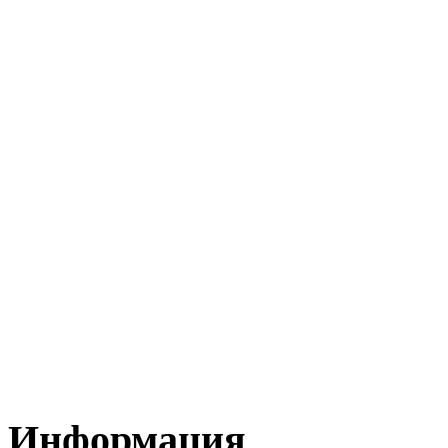
Информация