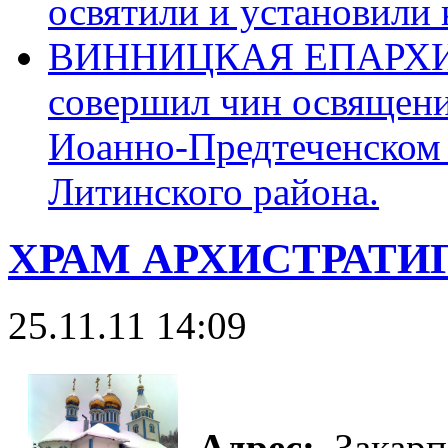
освятили и установили 
ВИННИЦКАЯ ЕПАРХИЯ.
совершил чин освящени
Иоанно-Предтеченском 
Литинского района.
ХРАМ АРХИСТРАТИ
25.11.11 14:09
Адрес:
Закарпа