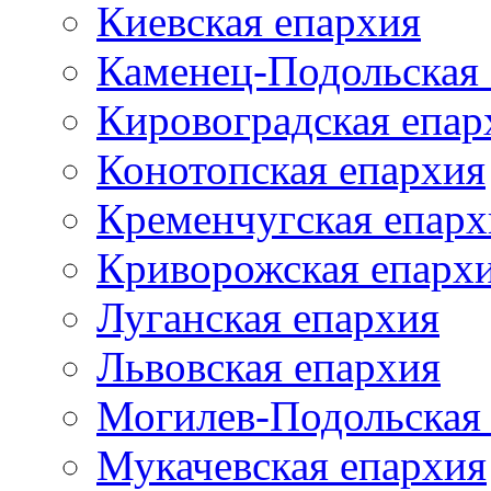
Киевская епархия
Каменец-Подольская
Кировоградская епар
Конотопская епархия
Кременчугская епарх
Криворожская епарх
Луганская епархия
Львовская епархия
Могилев-Подольская
Мукачевская епархия