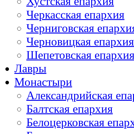
Хустская епархия
Черкасская епархия
Черниговская епархи
Черновицкая епархия
Шепетовская епархи
Лавры
Монастыри
Александрийская епа
Балтская епархия
Белоцерковская епар