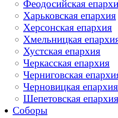
Феодосийская епарх
Харьковская епархия
Херсонская епархия
Хмельницкая епархи
Хустская епархия
Черкасская епархия
Черниговская епархи
Черновицкая епархия
Шепетовская епархи
Соборы