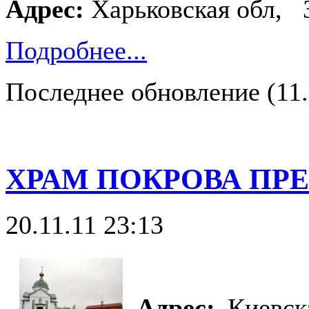
Адрес:
Харьковская обл, З
Подробнее...
Последнее обновление (11.
ХРАМ ПОКРОВА ПР
20.11.11 23:13
Адрес:
Киевск