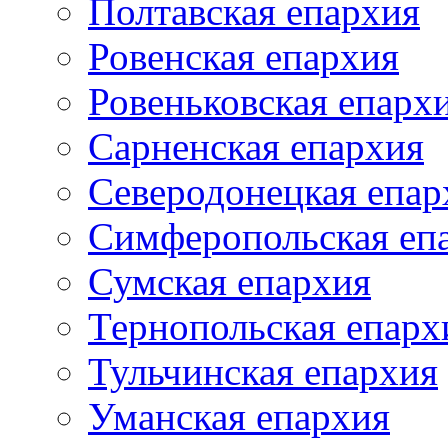
Полтавская епархия
Ровенская епархия
Ровеньковская епарх
Сарненская епархия
Северодонецкая епар
Симферопольская еп
Сумская епархия
Тернопольская епарх
Тульчинская епархия
Уманская епархия