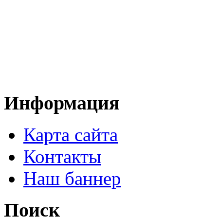
Информация
Карта сайта
Контакты
Наш баннер
Поиск