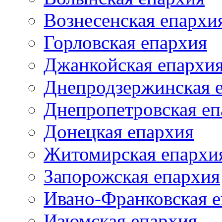
Вознесенская епархи
Горловская епархия
Джанкойская епархи
Днепродзержинская 
Днепропетровская еп
Донецкая епархия
Житомирская епархи
Запорожская епархия
Ивано-Франковская 
Изюмская епархия