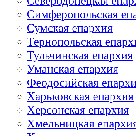
Северодонецкая епар
Симферопольская еп
Сумская епархия
Тернопольская епарх
Тульчинская епархия
Уманская епархия
Феодосийская епарх
Харьковская епархия
Херсонская епархия
Хмельницкая епархи