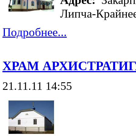
Липча-Крайнее
Подробнее...
ХРАМ АРХИСТРАТИ
21.11.11 14:55