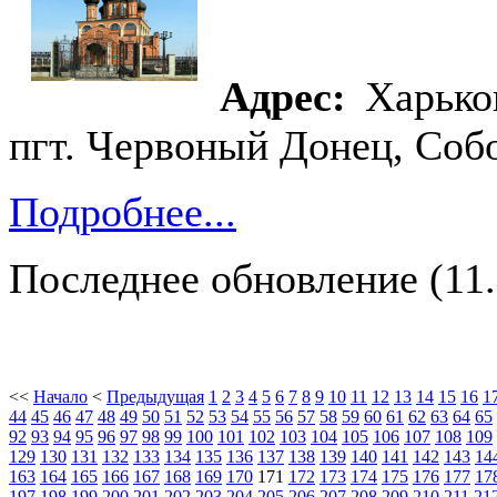
Адрес:
Харьков
пгт. Червоный Донец,
Соб
Подробнее...
Последнее обновление (11.
<<
Начало
<
Предыдущая
1
2
3
4
5
6
7
8
9
10
11
12
13
14
15
16
1
44
45
46
47
48
49
50
51
52
53
54
55
56
57
58
59
60
61
62
63
64
65
92
93
94
95
96
97
98
99
100
101
102
103
104
105
106
107
108
109
129
130
131
132
133
134
135
136
137
138
139
140
141
142
143
14
163
164
165
166
167
168
169
170
171
172
173
174
175
176
177
17
197
198
199
200
201
202
203
204
205
206
207
208
209
210
211
21