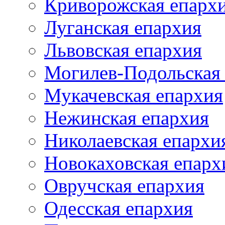
Криворожская епарх
Луганская епархия
Львовская епархия
Могилев-Подольская
Мукачевская епархия
Нежинская епархия
Николаевская епархи
Новокаховская епарх
Овручская епархия
Одесская епархия