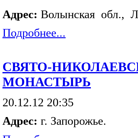
Адрес:
Волынская обл., Л
Подробнее...
СВЯТО-НИКОЛАЕВ
МОНАСТЫРЬ
20.12.12 20:35
Адрес:
г. Запорожье.