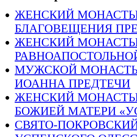
ЖЕНСКИЙ МОНАСТЫР
БЛАГОВЕЩЕНИЯ ПР
ЖЕНСКИЙ МОНАСТЫР
РАВНОАПОСТОЛЬНОЙ
МУЖСКОЙ МОНАСТЫР
ИОАННА ПРЕДТЕЧИ
ЖЕНСКИЙ МОНАСТЫР
БОЖИЕЙ МАТЕРИ «
СВЯТО-ПОКРОВСКИЙ