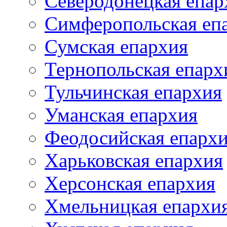
Северодонецкая епар
Симферопольская еп
Сумская епархия
Тернопольская епарх
Тульчинская епархия
Уманская епархия
Феодосийская епарх
Харьковская епархия
Херсонская епархия
Хмельницкая епархи