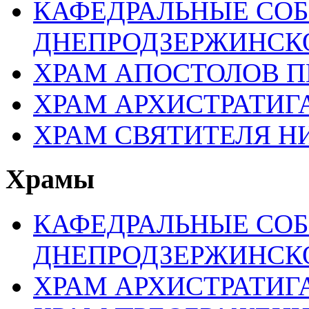
КАФЕДРАЛЬНЫЕ СО
ДНЕПРОДЗЕРЖИНСК
ХРАМ АПОСТОЛОВ П
ХРАМ АРХИСТРАТИГ
ХРАМ СВЯТИТЕЛЯ Н
Храмы
КАФЕДРАЛЬНЫЕ СО
ДНЕПРОДЗЕРЖИНСК
ХРАМ АРХИСТРАТИГ