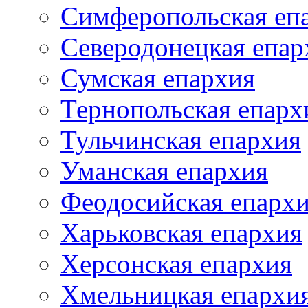
Симферопольская еп
Северодонецкая епар
Сумская епархия
Тернопольская епарх
Тульчинская епархия
Уманская епархия
Феодосийская епарх
Харьковская епархия
Херсонская епархия
Хмельницкая епархи