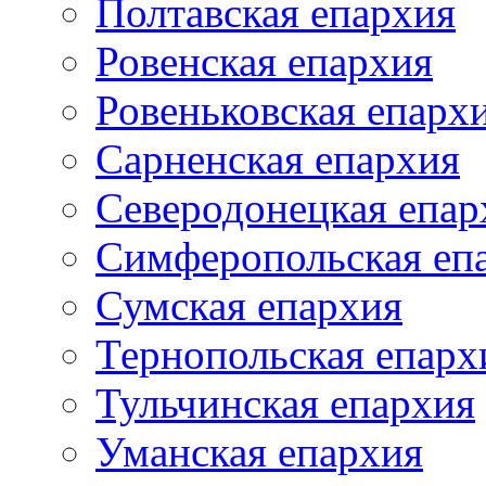
Полтавская епархия
Ровенская епархия
Ровеньковская епарх
Сарненская епархия
Северодонецкая епар
Симферопольская еп
Сумская епархия
Тернопольская епарх
Тульчинская епархия
Уманская епархия