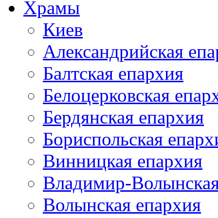
Храмы
Киев
Александрийская епа
Балтская епархия
Белоцерковская епар
Бердянская епархия
Бориспольская епарх
Винницкая епархия
Владимир-Волынская
Волынская епархия