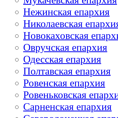
Нежинская епархия
Николаевская епархи
Новокаховская епарх
Овручская епархия
Одесская епархия
Полтавская епархия
Ровенская епархия
Ровеньковская епарх
Сарненская епархия