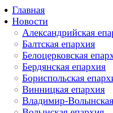
Главная
Новости
Александрийская епа
Балтская епархия
Белоцерковская епар
Бердянская епархия
Бориспольская епарх
Винницкая епархия
Владимир-Волынская
Волынская епархия