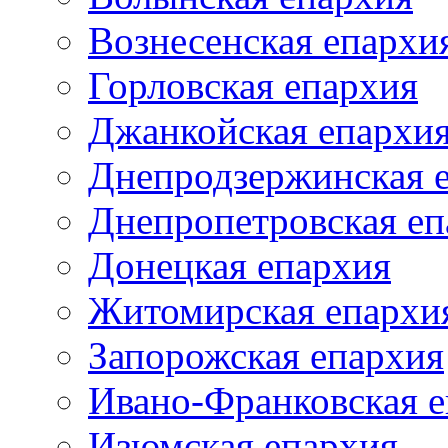
Вознесенская епархи
Горловская епархия
Джанкойская епархи
Днепродзержинская 
Днепропетровская еп
Донецкая епархия
Житомирская епархи
Запорожская епархия
Ивано-Франковская 
Изюмская епархия