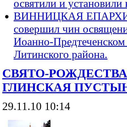
освятили и установили 
ВИННИЦКАЯ ЕПАРХИЯ.
совершил чин освящени
Иоанно-Предтеченском 
Литинского района.
СВЯТО-РОЖДЕСТВ
ГЛИНСКАЯ ПУСТЫ
29.11.10 10:14