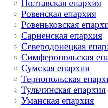
Полтавская епархия
Ровенская епархия
Ровеньковская епарх
Сарненская епархия
Северодонецкая епар
Симферопольская еп
Сумская епархия
Тернопольская епарх
Тульчинская епархия
Уманская епархия