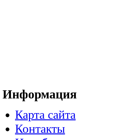
Информация
Карта сайта
Контакты