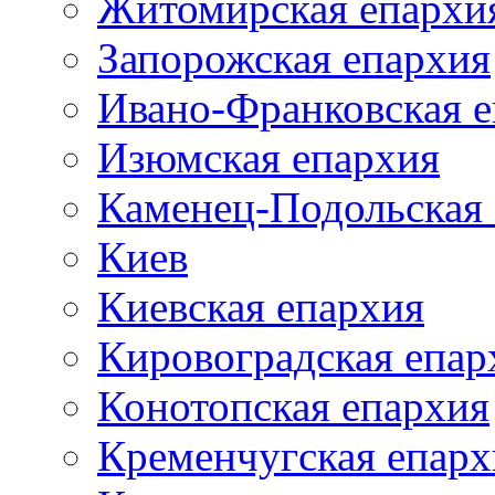
Житомирская епархи
Запорожская епархия
Ивано-Франковская 
Изюмская епархия
Каменец-Подольская
Киев
Киевская епархия
Кировоградская епар
Конотопская епархия
Кременчугская епарх