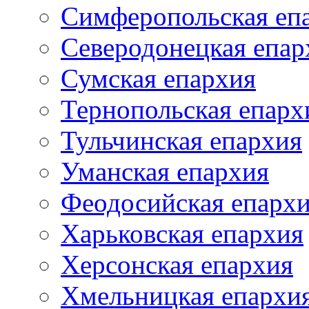
Симферопольская еп
Северодонецкая епар
Сумская епархия
Тернопольская епарх
Тульчинская епархия
Уманская епархия
Феодосийская епарх
Харьковская епархия
Херсонская епархия
Хмельницкая епархи