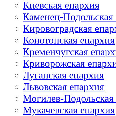
Киевская епархия
Каменец-Подольская
Кировоградская епар
Конотопская епархия
Кременчугская епарх
Криворожская епарх
Луганская епархия
Львовская епархия
Могилев-Подольская
Мукачевская епархия