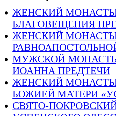
ЖЕНСКИЙ МОНАСТЫР
БЛАГОВЕЩЕНИЯ ПР
ЖЕНСКИЙ МОНАСТЫР
РАВНОАПОСТОЛЬНОЙ
МУЖСКОЙ МОНАСТЫР
ИОАННА ПРЕДТЕЧИ
ЖЕНСКИЙ МОНАСТЫР
БОЖИЕЙ МАТЕРИ «
СВЯТО-ПОКРОВСКИЙ