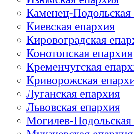
Каменец-Подольская
Киевская епархия
Кировоградская епар
Конотопская епархия
Кременчугская епарх
Криворожская епарх
Луганская епархия
Львовская епархия
Могилев-Подольская
Мукачевская епархия