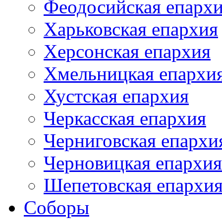
Феодосийская епарх
Харьковская епархия
Херсонская епархия
Хмельницкая епархи
Хустская епархия
Черкасская епархия
Черниговская епархи
Черновицкая епархия
Шепетовская епархи
Соборы