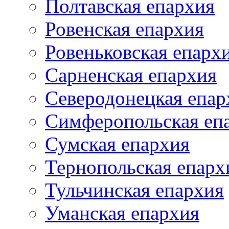
Полтавская епархия
Ровенская епархия
Ровеньковская епарх
Сарненская епархия
Северодонецкая епар
Симферопольская еп
Сумская епархия
Тернопольская епарх
Тульчинская епархия
Уманская епархия