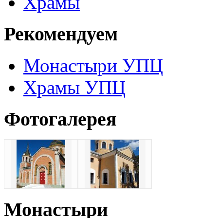
Храмы
Рекомендуем
Монастыри УПЦ
Храмы УПЦ
Фотогалерея
Монастыри