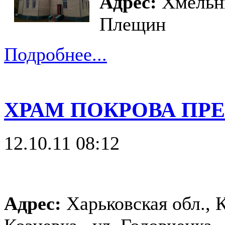
Адрес:
Хмельни
Плещин
Подробнее...
ХРАМ ПОКРОВА ПР
12.10.11 08:12
Адрес:
Харьковская обл., 