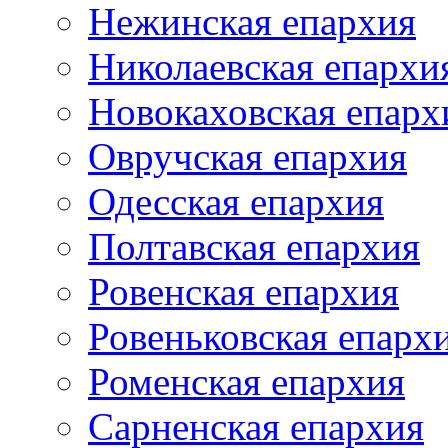
Нежинская епархия
Николаевская епархи
Новокаховская епарх
Овручская епархия
Одесская епархия
Полтавская епархия
Ровенская епархия
Ровеньковская епарх
Роменская епархия
Сарненская епархия