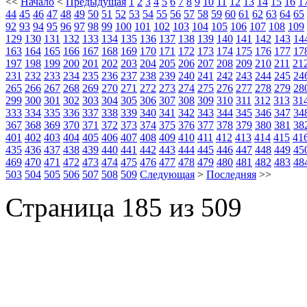
<<
Начало
<
Предыдущая
1
2
3
4
5
6
7
8
9
10
11
12
13
14
15
16
1
44
45
46
47
48
49
50
51
52
53
54
55
56
57
58
59
60
61
62
63
64
65
92
93
94
95
96
97
98
99
100
101
102
103
104
105
106
107
108
109
129
130
131
132
133
134
135
136
137
138
139
140
141
142
143
14
163
164
165
166
167
168
169
170
171
172
173
174
175
176
177
17
197
198
199
200
201
202
203
204
205
206
207
208
209
210
211
21
231
232
233
234
235
236
237
238
239
240
241
242
243
244
245
24
265
266
267
268
269
270
271
272
273
274
275
276
277
278
279
28
299
300
301
302
303
304
305
306
307
308
309
310
311
312
313
31
333
334
335
336
337
338
339
340
341
342
343
344
345
346
347
34
367
368
369
370
371
372
373
374
375
376
377
378
379
380
381
38
401
402
403
404
405
406
407
408
409
410
411
412
413
414
415
41
435
436
437
438
439
440
441
442
443
444
445
446
447
448
449
45
469
470
471
472
473
474
475
476
477
478
479
480
481
482
483
48
503
504
505
506
507
508
509
Следующая
>
Последняя
>>
Страница 185 из 509