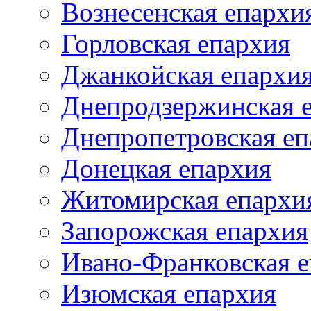
Вознесенская епархи
Горловская епархия
Джанкойская епархи
Днепродзержинская 
Днепропетровская еп
Донецкая епархия
Житомирская епархи
Запорожская епархия
Ивано-Франковская 
Изюмская епархия