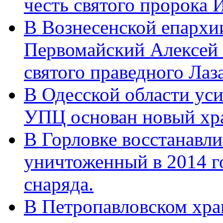
честь святого пророка 
В Вознесенской епархи
Первомайский Алексей 
святого праведного Лаз
В Одесской области ус
УПЦ основан новый хр
В Горловке восстанавл
уничтоженный в 2014 го
снаряда.
В Петропавловском хр