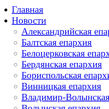
Главная
Новости
Александрийская епа
Балтская епархия
Белоцерковская епар
Бердянская епархия
Бориспольская епарх
Винницкая епархия
Владимир-Волынская
Волынская епархия