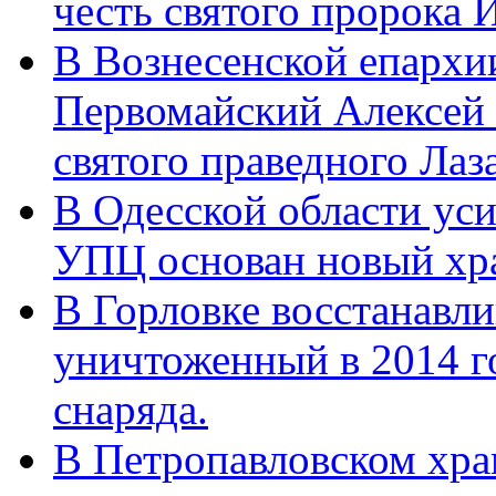
честь святого пророка 
В Вознесенской епархи
Первомайский Алексей 
святого праведного Лаз
В Одесской области ус
УПЦ основан новый хр
В Горловке восстанавл
уничтоженный в 2014 го
снаряда.
В Петропавловском хр