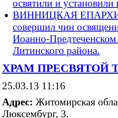
освятили и установили 
ВИННИЦКАЯ ЕПАРХИЯ.
совершил чин освящени
Иоанно-Предтеченском 
Литинского района.
ХРАМ ПРЕСВЯТОЙ Т
25.03.13 11:16
Адрес:
Житомирская област
Люксембург, 3.