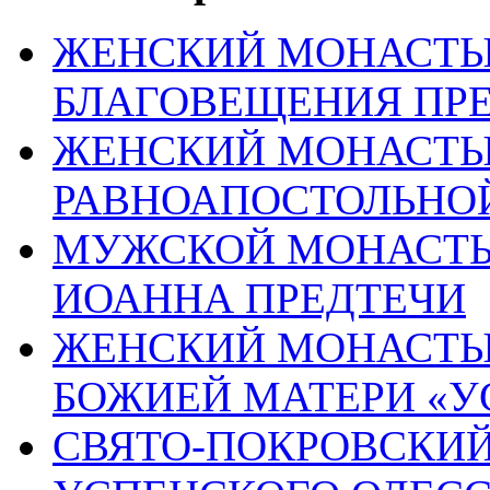
ЖЕНСКИЙ МОНАСТЫР
БЛАГОВЕЩЕНИЯ ПР
ЖЕНСКИЙ МОНАСТЫР
РАВНОАПОСТОЛЬНОЙ
МУЖСКОЙ МОНАСТЫР
ИОАННА ПРЕДТЕЧИ
ЖЕНСКИЙ МОНАСТЫР
БОЖИЕЙ МАТЕРИ «
СВЯТО-ПОКРОВСКИЙ