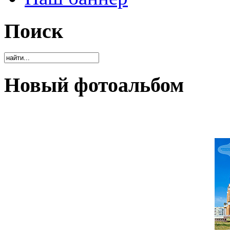
Поиск
Новый фотоальбом