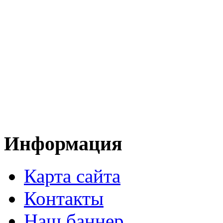
Информация
Карта сайта
Контакты
Наш баннер