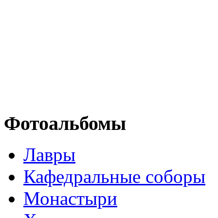
Фотоальбомы
Лавры
Кафедральные соборы
Монастыри