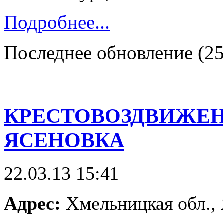
Подробнее...
Последнее обновление (25
КРЕСТОВОЗДВИЖЕН
ЯСЕНОВКА
22.03.13 15:41
Адрес:
Хмельницкая обл., 