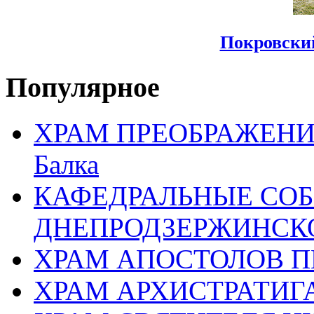
Покровски
Популярное
ХРАМ ПРЕОБРАЖЕНИЯ 
Балка
КАФЕДРАЛЬНЫЕ СО
ДНЕПРОДЗЕРЖИНСК
ХРАМ АПОСТОЛОВ П
ХРАМ АРХИСТРАТИГ