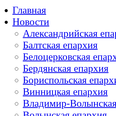
Главная
Новости
Александрийская епа
Балтская епархия
Белоцерковская епар
Бердянская епархия
Бориспольская епарх
Винницкая епархия
Владимир-Волынская
Волынская епархия