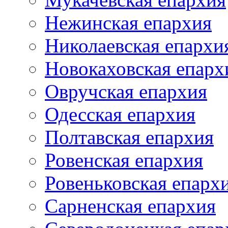
Нежинская епархия
Николаевская епархи
Новокаховская епарх
Овручская епархия
Одесская епархия
Полтавская епархия
Ровенская епархия
Ровеньковская епарх
Сарненская епархия