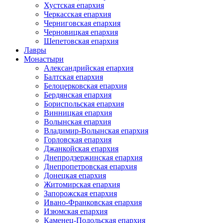
Хустская епархия
Черкасская епархия
Черниговская епархия
Черновицкая епархия
Шепетовская епархия
Лавры
Монастыри
Александрийская епархия
Балтская епархия
Белоцерковская епархия
Бердянская епархия
Бориспольская епархия
Винницкая епархия
Волынская епархия
Владимир-Волынская епархия
Горловская епархия
Джанкойская епархия
Днепродзержинская епархия
Днепропетровская епархия
Донецкая епархия
Житомирская епархия
Запорожская епархия
Ивано-Франковская епархия
Изюмская епархия
Каменец-Подольская епархия