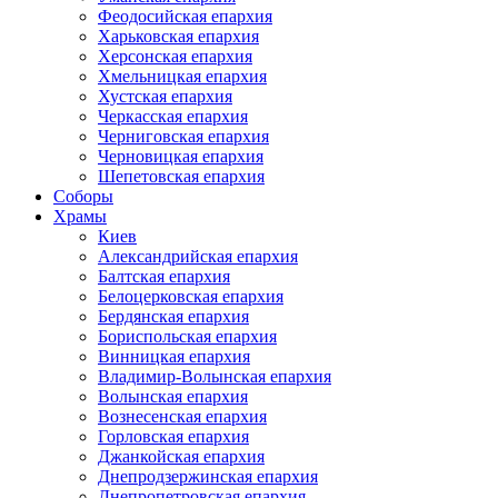
Феодосийская епархия
Харьковская епархия
Херсонская епархия
Хмельницкая епархия
Хустская епархия
Черкасская епархия
Черниговская епархия
Черновицкая епархия
Шепетовская епархия
Соборы
Храмы
Киев
Александрийская епархия
Балтская епархия
Белоцерковская епархия
Бердянская епархия
Бориспольская епархия
Винницкая епархия
Владимир-Волынская епархия
Волынская епархия
Вознесенская епархия
Горловская епархия
Джанкойская епархия
Днепродзержинская епархия
Днепропетровская епархия