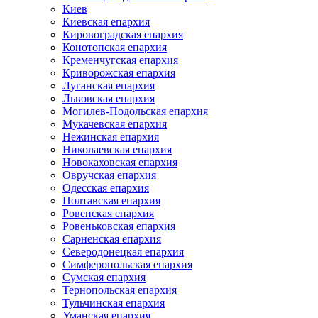
Киев
Киевская епархия
Кировоградская епархия
Конотопская епархия
Кременчугская епархия
Криворожская епархия
Луганская епархия
Львовская епархия
Могилев-Подольская епархия
Мукачевская епархия
Нежинская епархия
Николаевская епархия
Новокаховская епархия
Овручская епархия
Одесская епархия
Полтавская епархия
Ровенская епархия
Ровеньковская епархия
Сарненская епархия
Северодонецкая епархия
Симферопольская епархия
Сумская епархия
Тернопольская епархия
Тульчинская епархия
Уманская епархия