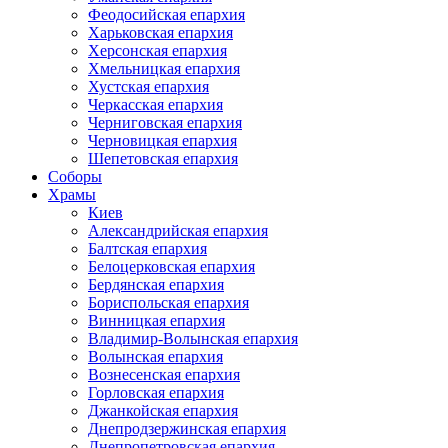
Феодосийская епархия
Харьковская епархия
Херсонская епархия
Хмельницкая епархия
Хустская епархия
Черкасская епархия
Черниговская епархия
Черновицкая епархия
Шепетовская епархия
Соборы
Храмы
Киев
Александрийская епархия
Балтская епархия
Белоцерковская епархия
Бердянская епархия
Бориспольская епархия
Винницкая епархия
Владимир-Волынская епархия
Волынская епархия
Вознесенская епархия
Горловская епархия
Джанкойская епархия
Днепродзержинская епархия
Днепропетровская епархия