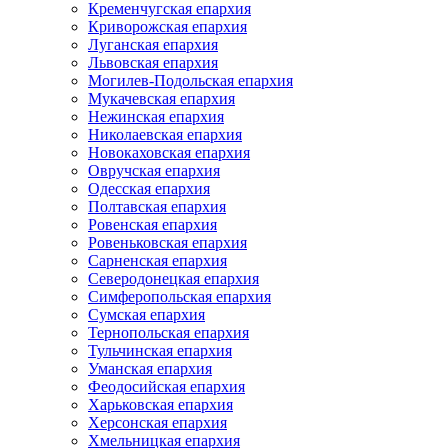
Кременчугская епархия
Криворожская епархия
Луганская епархия
Львовская епархия
Могилев-Подольская епархия
Мукачевская епархия
Нежинская епархия
Николаевская епархия
Новокаховская епархия
Овручская епархия
Одесская епархия
Полтавская епархия
Ровенская епархия
Ровеньковская епархия
Сарненская епархия
Северодонецкая епархия
Симферопольская епархия
Сумская епархия
Тернопольская епархия
Тульчинская епархия
Уманская епархия
Феодосийская епархия
Харьковская епархия
Херсонская епархия
Хмельницкая епархия