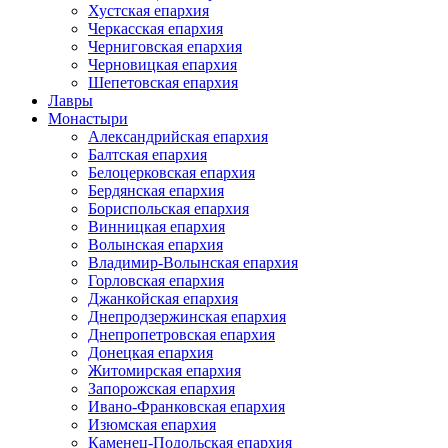
Хустская епархия
Черкасская епархия
Черниговская епархия
Черновицкая епархия
Шепетовская епархия
Лавры
Монастыри
Александрийская епархия
Балтская епархия
Белоцерковская епархия
Бердянская епархия
Бориспольская епархия
Винницкая епархия
Волынская епархия
Владимир-Волынская епархия
Горловская епархия
Джанкойская епархия
Днепродзержинская епархия
Днепропетровская епархия
Донецкая епархия
Житомирская епархия
Запорожская епархия
Ивано-Франковская епархия
Изюмская епархия
Каменец-Подольская епархия