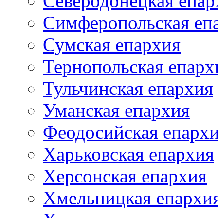
Северодонецкая епар
Симферопольская еп
Сумская епархия
Тернопольская епарх
Тульчинская епархия
Уманская епархия
Феодосийская епарх
Харьковская епархия
Херсонская епархия
Хмельницкая епархи