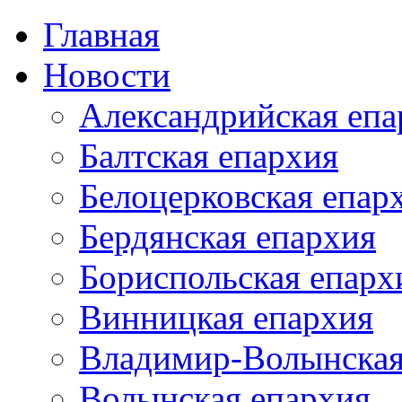
Главная
Новости
Александрийская епа
Балтская епархия
Белоцерковская епар
Бердянская епархия
Бориспольская епарх
Винницкая епархия
Владимир-Волынская
Волынская епархия