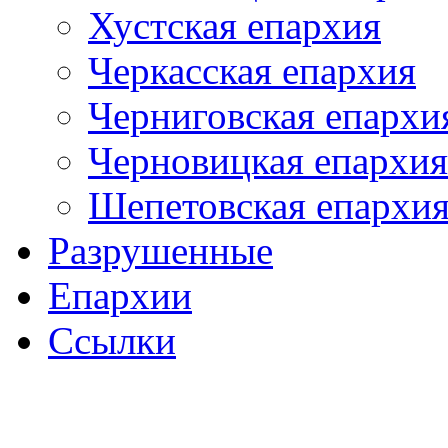
Хустская епархия
Черкасская епархия
Черниговская епархи
Черновицкая епархия
Шепетовская епархи
Разрушенные
Епархии
Ссылки