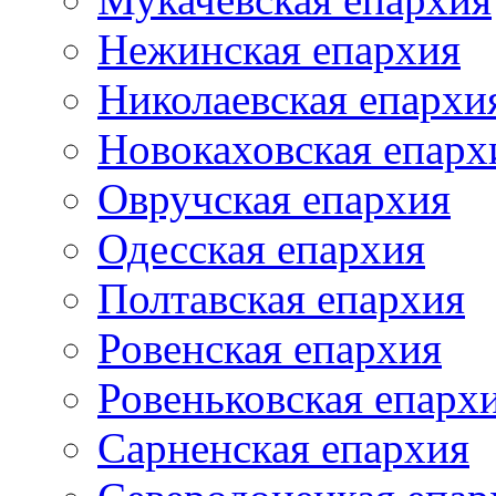
Нежинская епархия
Николаевская епархи
Новокаховская епарх
Овручская епархия
Одесская епархия
Полтавская епархия
Ровенская епархия
Ровеньковская епарх
Сарненская епархия