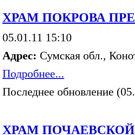
ХРАМ ПОКРОВА ПР
05.01.11 15:10
Адрес:
Сумская обл., Коно
Подробнее...
Последнее обновление (05.
ХРАМ ПОЧАЕВСКО