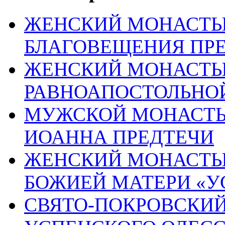
ЖЕНСКИЙ МОНАСТЫР
БЛАГОВЕЩЕНИЯ ПР
ЖЕНСКИЙ МОНАСТЫР
РАВНОАПОСТОЛЬНОЙ
МУЖСКОЙ МОНАСТЫР
ИОАННА ПРЕДТЕЧИ
ЖЕНСКИЙ МОНАСТЫР
БОЖИЕЙ МАТЕРИ «
СВЯТО-ПОКРОВСКИЙ