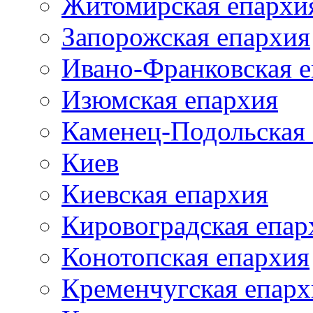
Житомирская епархи
Запорожская епархия
Ивано-Франковская 
Изюмская епархия
Каменец-Подольская
Киев
Киевская епархия
Кировоградская епар
Конотопская епархия
Кременчугская епарх