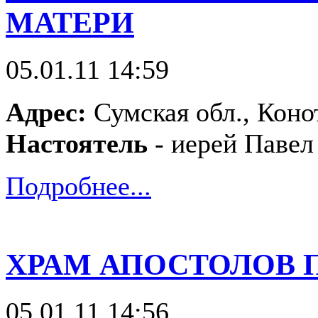
МАТЕРИ
05.01.11 14:59
Адрес:
Сумская обл., Коно
Настоятель
- иерей Павел
Подробнее...
ХРАМ АПОСТОЛОВ П
05.01.11 14:56