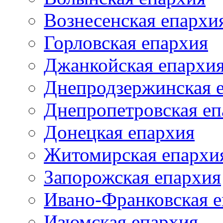
Вознесенская епархи
Горловская епархия
Джанкойская епархи
Днепродзержинская 
Днепропетровская еп
Донецкая епархия
Житомирская епархи
Запорожская епархия
Ивано-Франковская 
Изюмская епархия