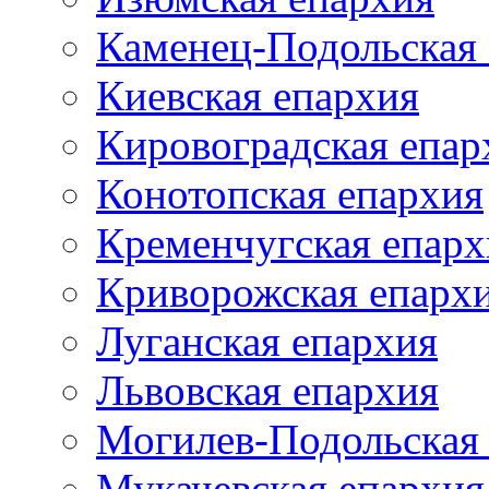
Каменец-Подольская
Киевская епархия
Кировоградская епар
Конотопская епархия
Кременчугская епарх
Криворожская епарх
Луганская епархия
Львовская епархия
Могилев-Подольская
Мукачевская епархия