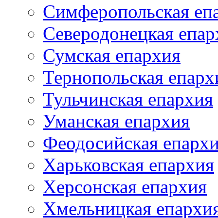
Симферопольская еп
Северодонецкая епар
Сумская епархия
Тернопольская епарх
Тульчинская епархия
Уманская епархия
Феодосийская епарх
Харьковская епархия
Херсонская епархия
Хмельницкая епархи