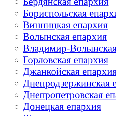
Бердянская епархия
Бориспольская епарх
Винницкая епархия
Волынская епархия
Владимир-Волынская
Горловская епархия
Джанкойская епархи
Днепродзержинская 
Днепропетровская еп
Донецкая епархия