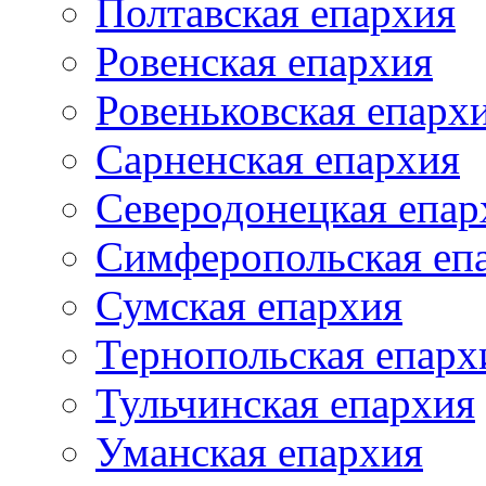
Полтавская епархия
Ровенская епархия
Ровеньковская епарх
Сарненская епархия
Северодонецкая епар
Симферопольская еп
Сумская епархия
Тернопольская епарх
Тульчинская епархия
Уманская епархия