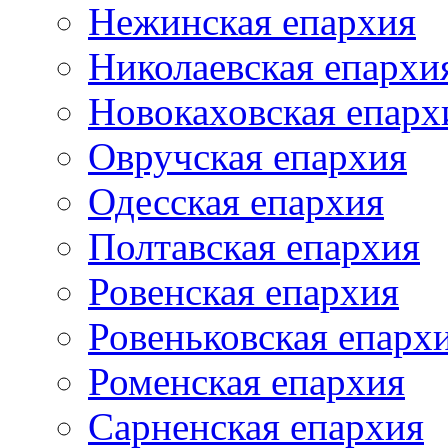
Нежинская епархия
Николаевская епархи
Новокаховская епарх
Овручская епархия
Одесская епархия
Полтавская епархия
Ровенская епархия
Ровеньковская епарх
Роменская епархия
Сарненская епархия