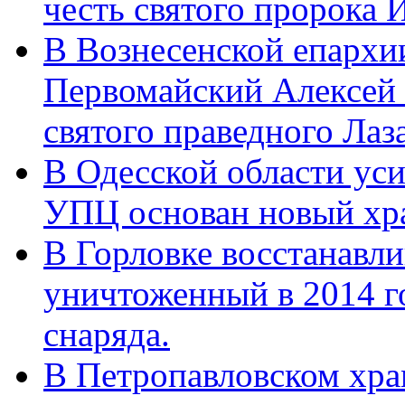
честь святого пророка 
В Вознесенской епархи
Первомайский Алексей 
святого праведного Лаз
В Одесской области ус
УПЦ основан новый хр
В Горловке восстанавл
уничтоженный в 2014 го
снаряда.
В Петропавловском хр