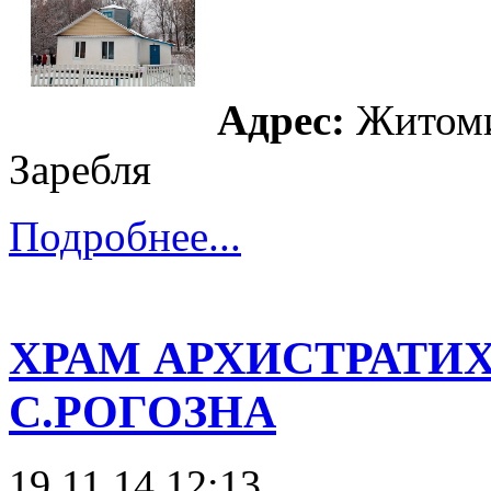
Адрес:
Житоми
Заребля
Подробнее...
ХРАМ АРХИСТРАТИ
С.РОГОЗНА
19.11.14 12:13