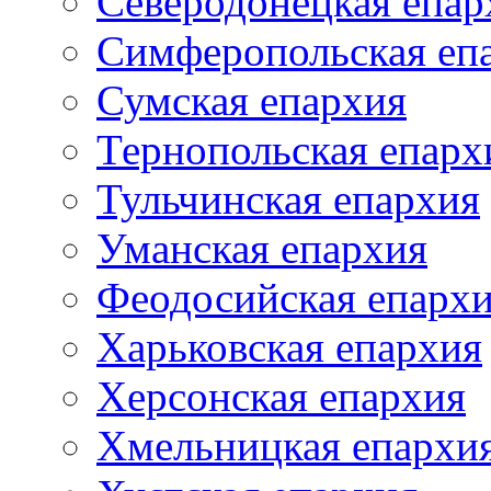
Северодонецкая епар
Симферопольская еп
Сумская епархия
Тернопольская епарх
Тульчинская епархия
Уманская епархия
Феодосийская епарх
Харьковская епархия
Херсонская епархия
Хмельницкая епархи