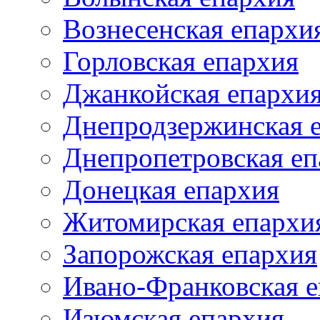
Вознесенская епархи
Горловская епархия
Джанкойская епархи
Днепродзержинская 
Днепропетровская еп
Донецкая епархия
Житомирская епархи
Запорожская епархия
Ивано-Франковская 
Изюмская епархия