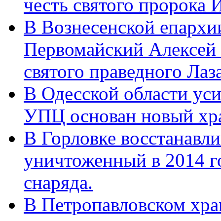
честь святого пророка 
В Вознесенской епархи
Первомайский Алексей 
святого праведного Лаз
В Одесской области ус
УПЦ основан новый хр
В Горловке восстанавл
уничтоженный в 2014 го
снаряда.
В Петропавловском хр