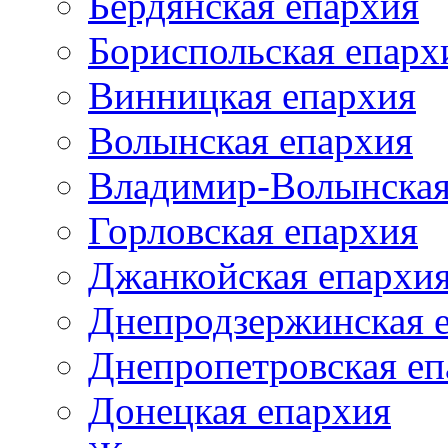
Бердянская епархия
Бориспольская епарх
Винницкая епархия
Волынская епархия
Владимир-Волынская
Горловская епархия
Джанкойская епархи
Днепродзержинская 
Днепропетровская еп
Донецкая епархия