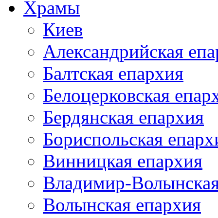
Храмы
Киев
Александрийская епа
Балтская епархия
Белоцерковская епар
Бердянская епархия
Бориспольская епарх
Винницкая епархия
Владимир-Волынская
Волынская епархия