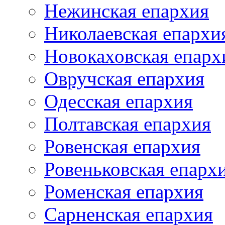
Нежинская епархия
Николаевская епархи
Новокаховская епарх
Овручская епархия
Одесская епархия
Полтавская епархия
Ровенская епархия
Ровеньковская епарх
Роменская епархия
Сарненская епархия