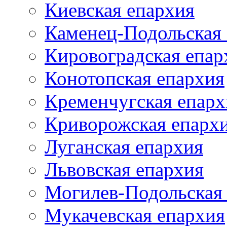
Киевская епархия
Каменец-Подольская
Кировоградская епар
Конотопская епархия
Кременчугская епарх
Криворожская епарх
Луганская епархия
Львовская епархия
Могилев-Подольская
Мукачевская епархия