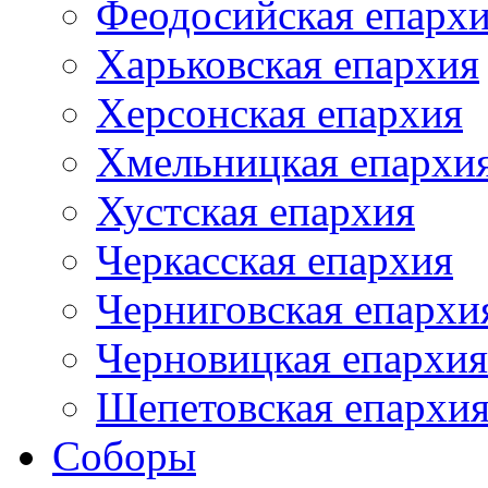
Феодосийская епарх
Харьковская епархия
Херсонская епархия
Хмельницкая епархи
Хустская епархия
Черкасская епархия
Черниговская епархи
Черновицкая епархия
Шепетовская епархи
Соборы