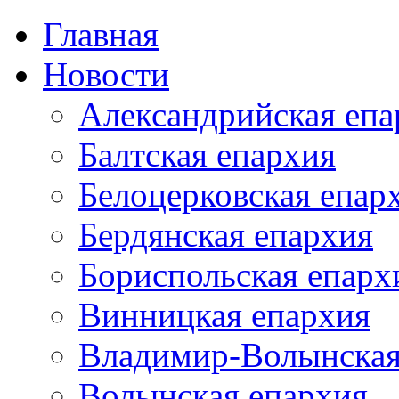
Главная
Новости
Александрийская епа
Балтская епархия
Белоцерковская епар
Бердянская епархия
Бориспольская епарх
Винницкая епархия
Владимир-Волынская
Волынская епархия