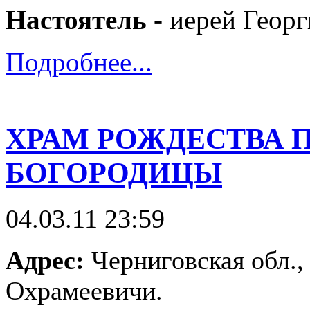
Настоятель
- иерей Геор
Подробнее...
ХРАМ РОЖДЕСТВА 
БОГОРОДИЦЫ
04.03.11 23:59
Адрес:
Черниговская обл.,
Охрамеевичи.