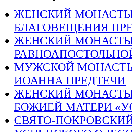
ЖЕНСКИЙ МОНАСТЫР
БЛАГОВЕЩЕНИЯ ПР
ЖЕНСКИЙ МОНАСТЫР
РАВНОАПОСТОЛЬНОЙ
МУЖСКОЙ МОНАСТЫР
ИОАННА ПРЕДТЕЧИ
ЖЕНСКИЙ МОНАСТЫР
БОЖИЕЙ МАТЕРИ «
СВЯТО-ПОКРОВСКИЙ