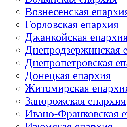
Вознесенская епархи
Горловская епархия
Джанкойская епархи
Днепродзержинская 
Днепропетровская еп
Донецкая епархия
Житомирская епархи
Запорожская епархия
Ивано-Франковская 
Изюмская епархия