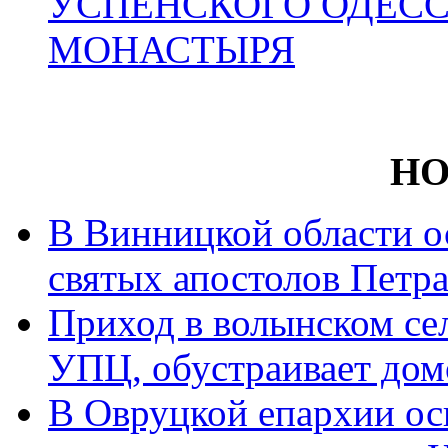
УСПЕНСКОГО ОДЕС
МОНАСТЫРЯ
НО
В Винницкой области о
святых апостолов Петра
Приход в волынском се
УПЦ, обустраивает дом
В Овруцкой епархии о